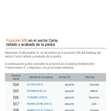
Posición 509
en el sector Corte,
tallado y acabado de la piedra
Marmoles Tradicionales Sl. se encuentra en la posición 509 del Ranking del
sector Corte, tallado y acabado de la piedra.
A continuación podrá consultar la posición en el ranking de Marmoles
Tradicionales Sl. y empresas con posiciones similares:
Posición
Nombre de la empresa
Ventas (€)
Provincia
Sector
504
DUCHSTONE SL.
pequeña
Gipuzkoa
505
ROPEMA RUBIO SL.
pequeña
Madrid
506
TUMARMOLISTA SL
pequeña
Barcelona
507
MARMOLES PALOMO SL
pequeña
Jaén
508
MARMOLES LA ZUBIA SL
pequeña
Granada