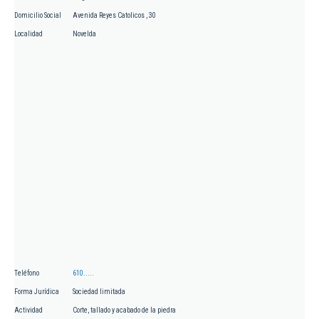
Domicilio Social
Avenida Reyes Catolicos , 30
Localidad
Novelda
Teléfono
610.....
Forma Jurídica
Sociedad limitada
Actividad
Corte, tallado y acabado de la piedra