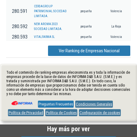
CERDAGROUP
280.591
PATRIMONIAL SOCIEDAD
pequeña
Valencia
LIMITADA.
NEW AROMA 2023
280.592
pequeña
La Rioja
SOCIEDAD LIMITADA.
280.593
VITALFARMA SL
pequeña
Valencia
Ver Ranking de Empresas Nacional
Todo el contenido de ranking-empresas.eleconomista.es y toda la información de
empresas procede de la base de datos de INFORMA D&B S.A.U. (S.M.E.) y es
tratada y suministrada por INFORMA D&B S.A.U. (S.M.E.). En todo caso, la
información de empresas que proporcionamos debe ser tenida en cuenta sólo
como un elemento más a considerar a la hora de adoptar decisiones comerciales
y no debe por tanto determinar las mismas.
Preguntas Frecuentes
Condiciones Generales
Política de Privacidad
Política de Cookies
Configuración de cookies
Hay más por ver