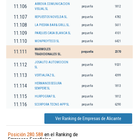
ARROVA COMUNICACION
11.106
pequeña
1812
VISUAL SL
11.107
REPUESTOS NOVELDA SL.
pequeña
4782
11.108
LA PIEDRA BAR & GRILL SL.
pequeña
5611
11.109
PARQUES CASA BLANCA SL
pequeña
4101
11.110
MONPROYTECO SL
pequeña
6421
MARMOLES
11.111
pequeña
2370
TRADICIONALES SL.
JOSAUTO AUTOMOCION
11.112
pequeña
9531
SL
11.113
VERTIALFAZ SL.
pequeña
4399
HERMANOS SEGURA
11.114
pequeña
1813
SEMPERE SL
11.115
HURPOGRAF SL
pequeña
1812
11.116
SCORPORA TECNO APP SL
pequeña
6290
Ver Ranking de Empresas de Alicante
Posición 280.588
en el Ranking de