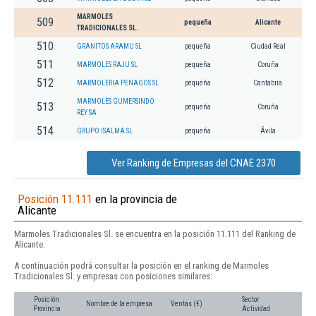
MARMOLES
509
pequeña
Alicante
TRADICIONALES SL.
510
GRANITOS ARAMU SL
pequeña
Ciudad Real
511
MARMOLES RAJU SL
pequeña
Coruña
512
MARMOLERIA PENAGOS SL
pequeña
Cantabria
MARMOLES GUMERSINDO
513
pequeña
Coruña
REY SA
514
GRUPO ISALMA SL
pequeña
Ávila
Ver Ranking de Empresas del CNAE 2370
Posición 11.111
en la provincia de
Alicante
Marmoles Tradicionales Sl. se encuentra en la posición 11.111 del Ranking de
Alicante.
A continuación podrá consultar la posición en el ranking de Marmoles
Tradicionales Sl. y empresas con posiciones similares:
Posición
Sector
Nombre de la empresa
Ventas (€)
Provincia
Actividad