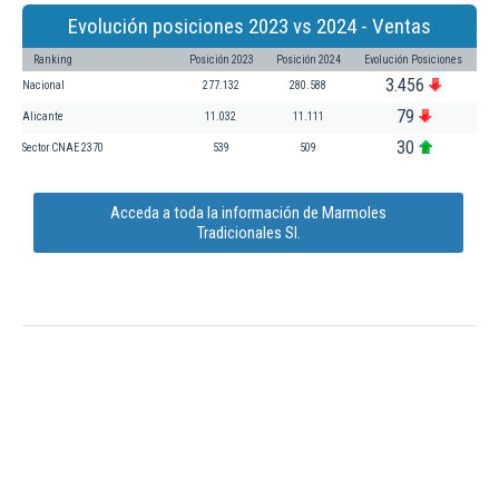
Evolución posiciones 2023 vs 2024 - Ventas
Ranking
Posición 2023
Posición 2024
Evolución Posiciones
3.456
Nacional
277.132
280.588
79
Alicante
11.032
11.111
30
Sector CNAE 2370
539
509
Acceda a toda la información de Marmoles
Tradicionales Sl.