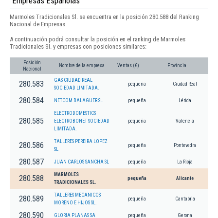
Empresas Españolas
Marmoles Tradicionales Sl. se encuentra en la posición 280.588 del Ranking
Nacional de Empresas.
A continuación podrá consultar la posición en el ranking de Marmoles
Tradicionales Sl. y empresas con posiciones similares:
Posición
Nombre de la empresa
Ventas (€)
Provincia
Nacional
GAS CIUDAD REAL
280.583
pequeña
Ciudad Real
SOCIEDAD LIMITADA.
280.584
NETCOM BALAGUER SL
pequeña
Lérida
ELECTRODOMESTICS
280.585
ELECTROBONET SOCIEDAD
pequeña
Valencia
LIMITADA.
TALLERES PEREIRA LOPEZ
280.586
pequeña
Pontevedra
SL
280.587
JUAN CARLOS SANCHA SL
pequeña
La Rioja
MARMOLES
280.588
pequeña
Alicante
TRADICIONALES SL.
TALLERES MECANICOS
280.589
pequeña
Cantabria
MORENO E HIJOS SL.
280.590
GLORIA PLANAS SA
pequeña
Gerona