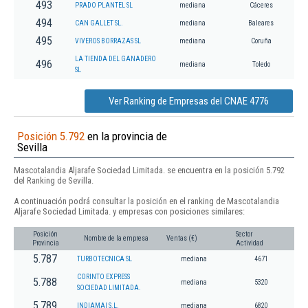
493
PRADO PLANTEL SL
mediana
Cáceres
494
CAN GALLET SL.
mediana
Baleares
495
VIVEROS BORRAZAS SL
mediana
Coruña
LA TIENDA DEL GANADERO
496
mediana
Toledo
SL
Ver Ranking de Empresas del CNAE 4776
Posición 5.792
en la provincia de
Sevilla
Mascotalandia Aljarafe Sociedad Limitada. se encuentra en la posición 5.792
del Ranking de Sevilla.
A continuación podrá consultar la posición en el ranking de Mascotalandia
Aljarafe Sociedad Limitada. y empresas con posiciones similares:
Posición
Sector
Nombre de la empresa
Ventas (€)
Provincia
Actividad
5.787
TURBOTECNICA SL
mediana
4671
CORINTO EXPRESS
5.788
mediana
5320
SOCIEDAD LIMITADA.
5.789
INDIAMAI S.L.
mediana
6820