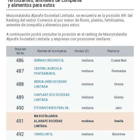
y alimentos para estos
Mascotalandia Aljarafe Sociedad Limitada. se encuentra en la posición 491 del
Ranking del sector Comercio al por menor de flores, plantas, fertilizantes,
animales de compañía y alimentos para estos.
A continuación podrá consultar la posición en el ranking de Mascotalandia
Aljarafe Sociedad Limitada. y empresas con posiciones similares:
Posición
Nombre de la empresa
Ventas (€)
Provincia
Sector
486
SERRANO REDONDO SL
mediana
Ciudad Real
CENTRAL AGRICOLA
487
mediana
Pontevedra
PONTEAREAS SL.
MERCA-JARDI SOCIEDAD
488
mediana
Gerona
LIMITADA.
VIAPLANT 2012 SOCIEDAD
489
mediana
Gerona
LIMITADA.
490
FITOSANITARIOS PEAL SA
mediana
Jaén
MASCOTALANDIA
491
ALJARAFE SOCIEDAD
mediana
Sevilla
LIMITADA.
492
CANSILCAT SL.
mediana
Barcelona