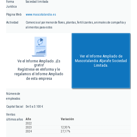
Forma
Sociedad limitada
Jurídica
Página Web
www.mascotalandia.es
Actividad
Comercio al por menor de flores, plantas, fertilizantes, animales de compañía y
alimentos para estos
Ver el Informe Ampliado de
Mascotalandia Aljarafe Sociedad
Ve el Informe Ampliado. ¡Es
gratis!
Limitada.
Regístrese en eInforma y le
regalamos el Informe Ampliado
de esta empresa
Número de
empleados
Capital Social
De 0 a 3.100 €
Ventas
Año
Variación
últimos años
2022
2023
12,93 %
2024
27,17 %