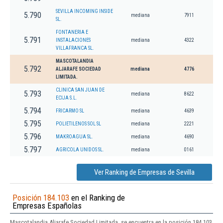
SEVILLA INCOMING INSIDE
5.790
mediana
7911
SL.
FONTANERIA E
5.791
INSTALACIONES
mediana
4322
VILLAFRANCA SL.
MASCOTALANDIA
5.792
ALJARAFE SOCIEDAD
mediana
4776
LIMITADA.
CLINICA SAN JUAN DE
5.793
mediana
8622
ECIJA S.L.
5.794
FRICARMO SL
mediana
4639
5.795
POLIETILENOS SOL SL
mediana
2221
5.796
MAKROAGUA SL.
mediana
4690
5.797
AGRICOLA UNIDOS SL.
mediana
0161
Ver Ranking de Empresas de Sevilla
Posición 184.103
en el Ranking de
Empresas Españolas
Mascotalandia Aljarafe Sociedad Limitada. se encuentra en la posición 184.103