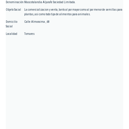
Denominación
Mascotalandia Aljarafe Sociedad Limitada.
Objeto Social
La comercializacion y venta, tanto al por mayor como al por menor de semillas para
plantas, asi como todo tipo de alimentos para animales.
Domicilio
Calle Almoraima , 68
Social
Localidad
Tomares