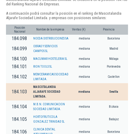
del Ranking Nacional de Empresas.
A continuación podrá consultar la posición en el ranking de Mascotalandia
Aljarafe Sociedad Limitada. y empresas con posiciones similares:
Posición
Nombre de la empresa
Ventas (€)
Provincia
Nacional
184.098
NOEDA DISTRIBUCIONES SA
mediana
Barcelona
OBRAS Y SERVICIOS
184.099
mediana
Madrid
CAMPOS SL
184.100
MACUMAR HOSTELERIA SL
mediana
Málaga
184.101
RION TOOLS SL
mediana
Pontevedra
MEMCERAMICAS SOCIEDAD
184.102
mediana
Castellon
LIMITADA.
MASCOTALANDIA
184.103
ALJARAFE SOCIEDAD
mediana
Sevilla
LIMITADA.
M.B.N. COMUNICACION
184.104
mediana
Bizkaia
SOCIEDAD LIMITADA.
HORTOFRUTICOLA
184.105
mediana
Badajoz
GONZALEZ TRINIDAD SL
CLINICA DENTAL
184.106
mediana
Barcelona