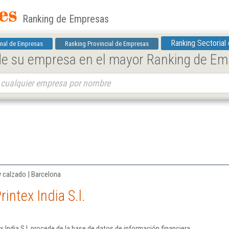
Ranking de Empresas
Ranking Sectorial
nal de Empresas
Ranking Provincial de Empresas
 de su empresa en el mayor Ranking de E
y calzado | Barcelona
intex India S.l.
 India S.l. procede de la base de datos de información financiera