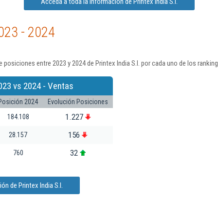
Acceda a toda la información de Printex India S.l.
023 - 2024
posiciones entre 2023 y 2024 de Printex India S.l. por cada uno de los rankin
023 vs 2024 - Ventas
Posición 2024
Evolución Posiciones
1.227
184.108
156
28.157
32
760
n de Printex India S.l.