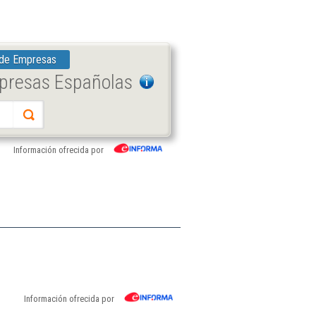
 de Empresas
mpresas Españolas
Información ofrecida por
Información ofrecida por