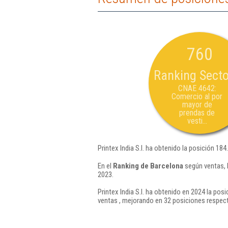
760
Ranking Secto
CNAE 4642:
Comercio al por
mayor de
prendas de
vesti...
Printex India S.l. ha obtenido la posición 184
En el
Ranking de Barcelona
según ventas, 
2023.
Printex India S.l. ha obtenido en 2024 la pos
ventas , mejorando en 32 posiciones respect