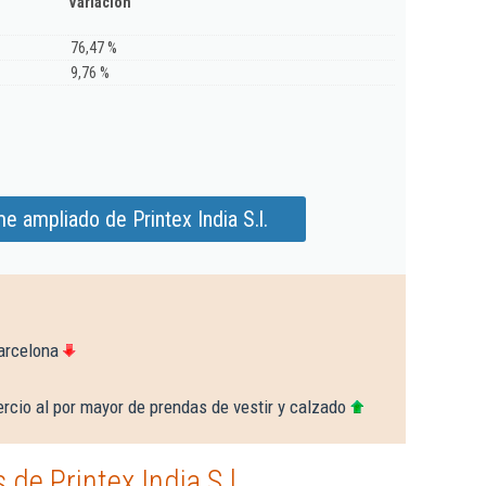
Variación
76,47 %
9,76 %
e ampliado de Printex India S.l.
arcelona
cio al por mayor de prendas de vestir y calzado
de Printex India S.l.