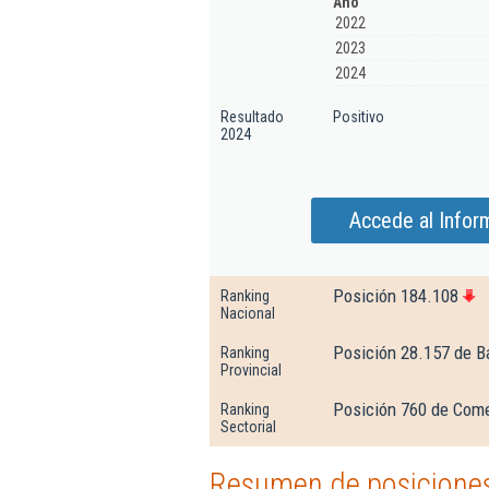
Año
2022
2023
2024
Resultado
Positivo
2024
Accede al Inform
Posición 184.108
Ranking
Nacional
Posición 28.157 de B
Ranking
Provincial
Posición 760 de Comer
Ranking
Sectorial
Resumen de posiciones 