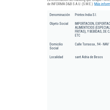
de INFORMA D&B S.A.U. (S.M.E.).
Más inform
Denominación
Printex India S.l.
Objeto Social
IMPORTACION, EXPORTAC
ALIMENTICIOS (ESPECIA
FRITAS), Y BEBIDAS, DE
ETC
Domicilio
Calle Torrassa , 94 - NAV
Social
Localidad
sant Adria de Besos