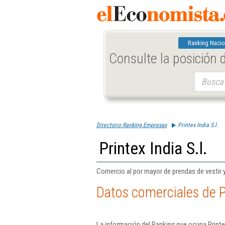
Ranking Nacio
Consulte la posición
Buscar:
Directorio Ranking Empresas
Printex India S.l.
Printex India S.l.
Comercio al por mayor de prendas de vestir 
Datos comerciales de Pr
La información del Ranking que ocupa Printex