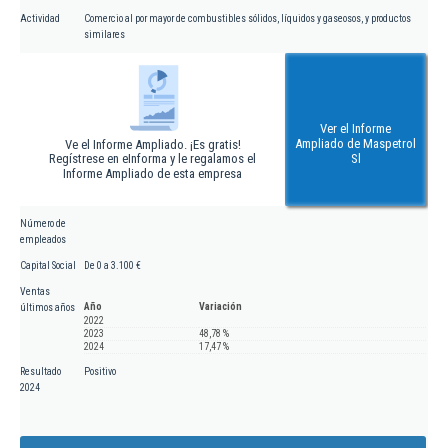
Actividad
Comercio al por mayor de combustibles sólidos, líquidos y gaseosos, y productos
similares
Ver el Informe
Ampliado de Maspetrol
Ve el Informe Ampliado. ¡Es gratis!
Regístrese en eInforma y le regalamos el
Sl
Informe Ampliado de esta empresa
Número de
empleados
Capital Social
De 0 a 3.100 €
Ventas
Año
Variación
últimos años
2022
2023
48,78 %
2024
17,47 %
Resultado
Positivo
2024