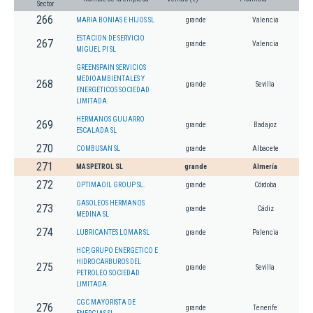
Sector
266
MARIA BONIAS E HIJOS SL
grande
Valencia
ESTACION DE SERVICIO
267
grande
Valencia
MIGUEL PI SL
GREENSPAIN SERVICIOS
MEDIOAMBIENTALES Y
268
grande
Sevilla
ENERGETICOS SOCIEDAD
LIMITADA.
HERMANOS GUIJARRO
269
grande
Badajoz
ESCALADA SL
270
COMBUSAN SL
grande
Albacete
271
MASPETROL SL
grande
Almería
272
OPTIMAOIL GROUP SL.
grande
Córdoba
GASOLEOS HERMANOS
273
grande
Cádiz
MEDINA SL
274
LUBRICANTES LOMAR SL
grande
Palencia
HCP, GRUPO ENERGETICO E
HIDROCARBUROS DEL
275
grande
Sevilla
PETROLEO SOCIEDAD
LIMITADA.
CGC MAYORISTA DE
276
grande
Tenerife