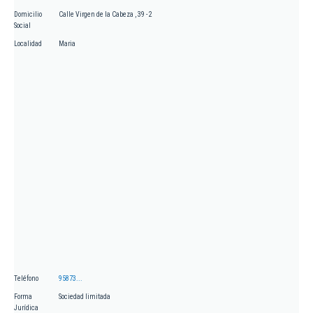
Domicilio
Calle Virgen de la Cabeza , 39 - 2
Social
Localidad
Maria
Teléfono
95873...
Forma
Sociedad limitada
Jurídica