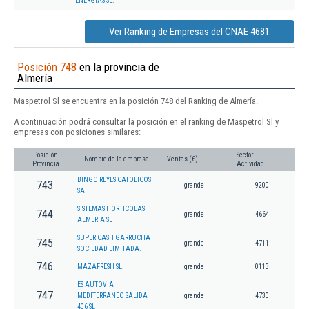
ENERGIAS SL.
Ver Ranking de Empresas del CNAE 4681
Posición 748
en la provincia de
Almería
Maspetrol Sl se encuentra en la posición 748 del Ranking de Almería.
A continuación podrá consultar la posición en el ranking de Maspetrol Sl y
empresas con posiciones similares:
Posición
Sector
Nombre de la empresa
Ventas (€)
Provincia
Actividad
BINGO REYES CATOLICOS
743
grande
9200
SA
SISTEMAS HORTICOLAS
744
grande
4664
ALMERIA SL
SUPER CASH GARRUCHA
745
grande
4711
SOCIEDAD LIMITADA.
746
MAZAFRESH SL.
grande
0113
ES AUTOVIA
747
MEDITERRANEO SALIDA
grande
4730
406 SL