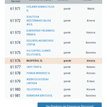
Nacional
S VELARDE ROMAN E HIJOS
61.971
grande
Madrid
SL
ES AUTOVIA
61.972
MEDITERRANEO SALIDA
grande
Almería
406 SL
SUMINISTROS Y RECAMBIOS
61.973
grande
Valencia
RIMAR SL
SOQUIBER LABORATORIOS
61.974
grande
Barcelona
COSP SA
HIG CONTROL CLIMATE
61.975
grande
Barcelona
SOLUTIONS SL.
61.976
MASPETROL SL
grande
Almería
61.977
CAPO TRIAY SL
grande
Baleares
61.978
POSADA MENENDEZ SL
grande
Asturias
ASIEWOOD SOCIEDAD
61.979
grande
Bizkaia
LIMITADA
61.980
CELUCOSTA SL
grande
Alicante
61.981
BERSASORIA SERVICIOS SL
grande
Barcelona
Ver Ranking de Empresas Nacional