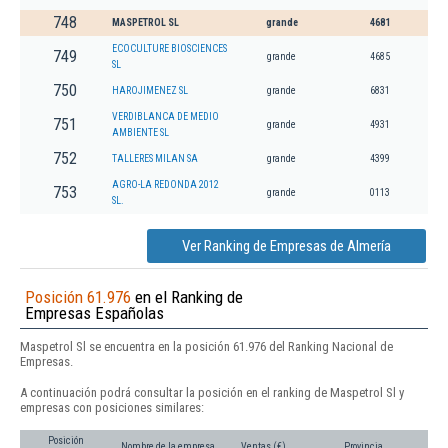
748
MASPETROL SL
grande
4681
ECOCULTURE BIOSCIENCES
749
grande
4685
SL
750
HAROJIMENEZ SL
grande
6831
VERDIBLANCA DE MEDIO
751
grande
4931
AMBIENTE SL
752
TALLERES MILAN SA
grande
4399
AGRO-LA REDONDA 2012
753
grande
0113
SL.
Ver Ranking de Empresas de Almería
Posición 61.976
en el Ranking de
Empresas Españolas
Maspetrol Sl se encuentra en la posición 61.976 del Ranking Nacional de
Empresas.
A continuación podrá consultar la posición en el ranking de Maspetrol Sl y
empresas con posiciones similares:
Posición
Nombre de la empresa
Ventas (€)
Provincia