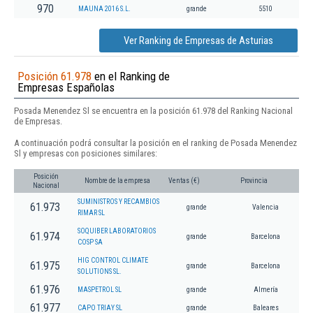
970
MAUNA 2016 S.L.
grande
5510
Ver Ranking de Empresas de Asturias
Posición 61.978
en el Ranking de
Empresas Españolas
Posada Menendez Sl se encuentra en la posición 61.978 del Ranking Nacional
de Empresas.
A continuación podrá consultar la posición en el ranking de Posada Menendez
Sl y empresas con posiciones similares:
Posición
Nombre de la empresa
Ventas (€)
Provincia
Nacional
SUMINISTROS Y RECAMBIOS
61.973
grande
Valencia
RIMAR SL
SOQUIBER LABORATORIOS
61.974
grande
Barcelona
COSP SA
HIG CONTROL CLIMATE
61.975
grande
Barcelona
SOLUTIONS SL.
61.976
MASPETROL SL
grande
Almería
61.977
CAPO TRIAY SL
grande
Baleares