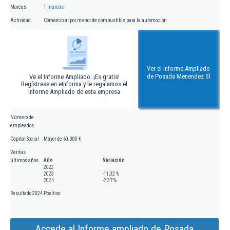
Marcas
1 marcas
Actividad
Comercio al por menor de combustible para la automoción
Ver el Informe Ampliado
de Posada Menendez Sl
Ve el Informe Ampliado. ¡Es gratis!
Regístrese en eInforma y le regalamos el
Informe Ampliado de esta empresa
Número de
empleados
Capital Social
Mayor de 60.000 €
Ventas
Año
Variación
últimos años
2022
2023
-11,32 %
2024
-2,37 %
Resultado 2024
Positivo
Accede al Informe ampliado de Posada