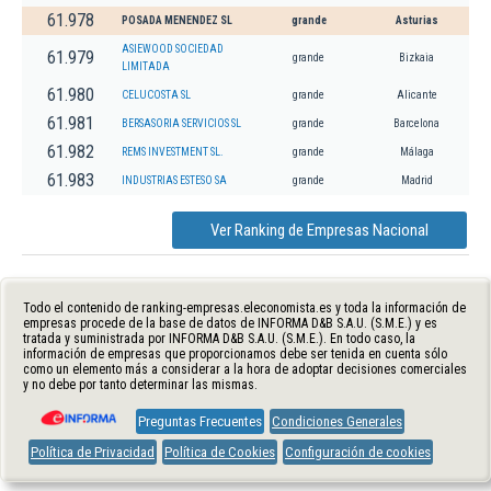
61.978
POSADA MENENDEZ SL
grande
Asturias
ASIEWOOD SOCIEDAD
61.979
grande
Bizkaia
LIMITADA
61.980
CELUCOSTA SL
grande
Alicante
61.981
BERSASORIA SERVICIOS SL
grande
Barcelona
61.982
REMS INVESTMENT SL.
grande
Málaga
61.983
INDUSTRIAS ESTESO SA
grande
Madrid
Ver Ranking de Empresas Nacional
Todo el contenido de ranking-empresas.eleconomista.es y toda la información de
empresas procede de la base de datos de INFORMA D&B S.A.U. (S.M.E.) y es
tratada y suministrada por INFORMA D&B S.A.U. (S.M.E.). En todo caso, la
información de empresas que proporcionamos debe ser tenida en cuenta sólo
como un elemento más a considerar a la hora de adoptar decisiones comerciales
y no debe por tanto determinar las mismas.
Preguntas Frecuentes
Condiciones Generales
Política de Privacidad
Política de Cookies
Configuración de cookies