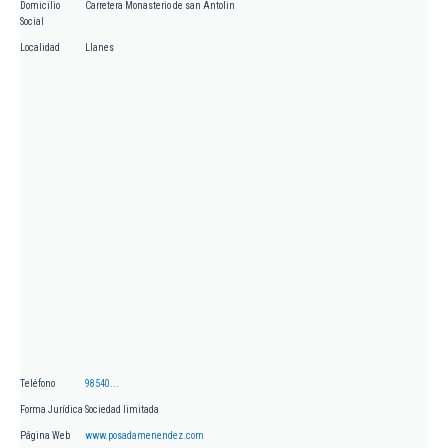
Domicilio
Carretera Monasterio de san Antolin
Social
Localidad
Llanes
Teléfono
98540...
Forma Jurídica
Sociedad limitada
Página Web
www.posadamenendez.com