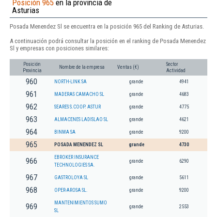
Posición 965
en la provincia de
Asturias
Posada Menendez Sl se encuentra en la posición 965 del Ranking de Asturias.
A continuación podrá consultar la posición en el ranking de Posada Menendez
Sl y empresas con posiciones similares:
Posición
Sector
Nombre de la empresa
Ventas (€)
Provincia
Actividad
960
NORTH-LINK SA
grande
4941
961
MADERAS CAMACHO SL
grande
4683
962
SEARES S.COOP. ASTUR
grande
4775
963
ALMACENES LADISLAO SL
grande
4621
964
BINMA SA
grande
9200
965
POSADA MENENDEZ SL
grande
4730
EBROKER INSURANCE
966
grande
6290
TECHNOLOGIES SA.
967
GASTROLOYA SL
grande
5611
968
OPER-AROSA SL.
grande
9200
MANTENIMIENTOS SUMO
969
grande
2553
SL