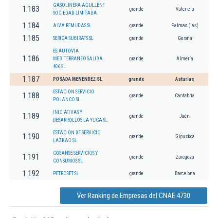
GASOLINERA AGULLENT
1.183
grande
Valencia
SOCIEDAD LIMITADA.
1.184
ALVA REMUDAS SL
grande
Palmas (las)
1.185
SERICA SUBIRATS SL
grande
Gerona
ES AUTOVIA
1.186
MEDITERRANEO SALIDA
grande
Almería
406 SL
1.187
POSADA MENENDEZ SL
grande
Asturias
ESTACION SERVICIO
1.188
grande
Cantabria
POLANCO SL.
INICIATIVAS Y
1.189
grande
Jaén
DESARROLLOS LA YUCA SL
ESTACION DE SERVICIO
1.190
grande
Gipuzkoa
LAZKAO SL
COSANSE SERVICIOS Y
1.191
grande
Zaragoza
CONSUMOS SL
1.192
PETROSET SL
grande
Barcelona
Ver Ranking de Empresas del CNAE 4730