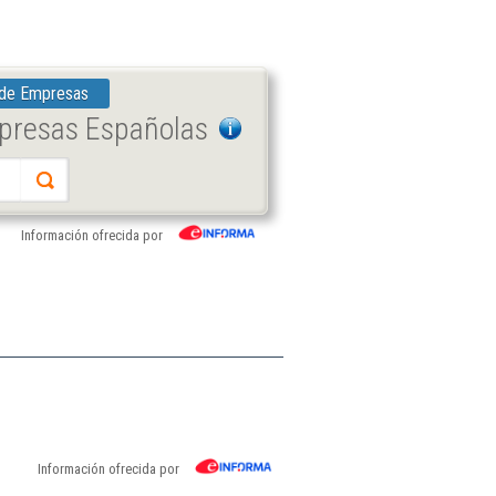
 de Empresas
mpresas Españolas
Información ofrecida por
Información ofrecida por