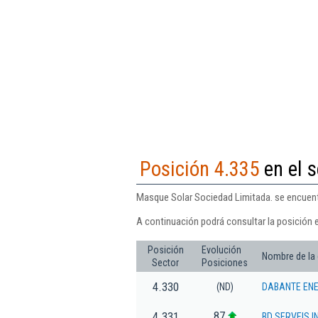
Posición 4.335
en el s
Masque Solar Sociedad Limitada. se encuentra
A continuación podrá consultar la posición 
Posición
Evolución
Nombre de la
Sector
Posiciones
4.330
(ND)
DABANTE ENE
87
4.331
BD SERVEIS I