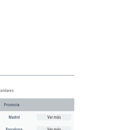
imilares:
Provincia
Madrid
Ver más
Barcelona
Ver más