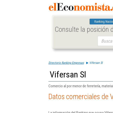
Ranking Nacio
Consulte la posición
Buscar:
Directorio Ranking Empresas
Vifersan Sl
Vifersan Sl
Comercio al por menor de ferretería, material
Datos comerciales de V
La información del Ranking que ocupa Vifers