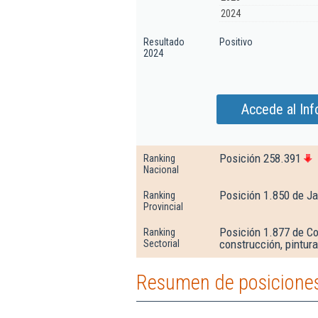
2024
Resultado
Positivo
2024
Accede al Inf
Posición 258.391
Ranking
Nacional
Posición 1.850 de J
Ranking
Provincial
Posición 1.877 de Co
Ranking
construcción, pintura
Sectorial
Resumen de posiciones