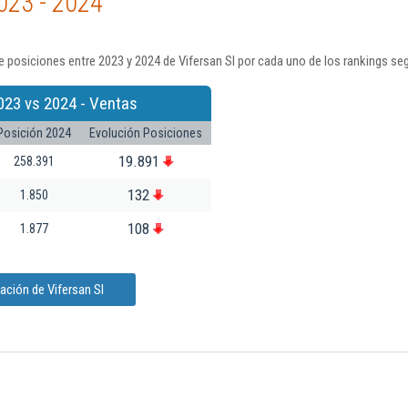
023 - 2024
 posiciones entre 2023 y 2024 de Vifersan Sl por cada uno de los rankings se
023 vs 2024 - Ventas
Posición 2024
Evolución Posiciones
19.891
258.391
132
1.850
108
1.877
ación de Vifersan Sl