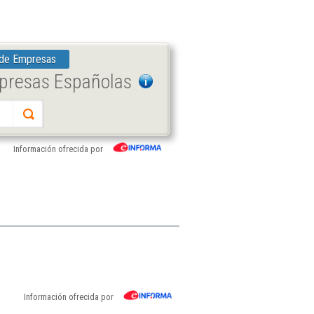
 de Empresas
mpresas Españolas
Información ofrecida por
Información ofrecida por