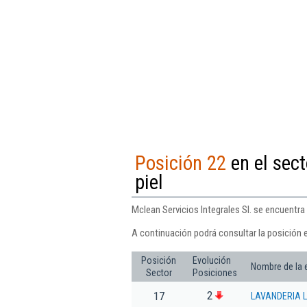
Posición 22
en el sect
piel
Mclean Servicios Integrales Sl. se encuentra 
A continuación podrá consultar la posición e
Posición
Evolución
Nombre de la
Sector
Posiciones
2
17
LAVANDERIA L