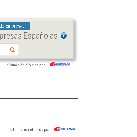
 de Empresas
mpresas Españolas
Información ofrecida por
Información ofrecida por