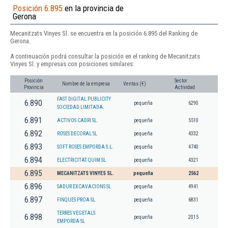
Posición 6.895
en la provincia de
Gerona
Mecanitzats Vinyes Sl. se encuentra en la posición 6.895 del Ranking de
Gerona.
A continuación podrá consultar la posición en el ranking de Mecanitzats
Vinyes Sl. y empresas con posiciones similares:
Posición
Sector
Nombre de la empresa
Ventas (€)
Provincia
Actividad
FAST DIGITAL PUBLICITY
6.890
pequeña
6290
SOCIEDAD LIMITADA.
6.891
ACTIVOS CADRI SL.
pequeña
5510
6.892
ROSES DECORAL SL
pequeña
4332
6.893
SOFT ROSES EMPORDA S.L.
pequeña
4740
6.894
ELECTRICITAT QUIM SL.
pequeña
4321
6.895
MECANITZATS VINYES SL.
pequeña
2562
6.896
SADUR EXCAVACIONS SL
pequeña
4941
6.897
FINQUES PROA SL
pequeña
6831
TERRES VEGETALS
6.898
pequeña
2015
EMPORDA SL