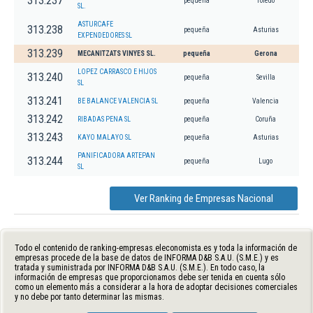
313.237
pequeña
Toledo
SL.
ASTURCAFE
313.238
pequeña
Asturias
EXPENDEDORES SL
313.239
MECANITZATS VINYES SL.
pequeña
Gerona
LOPEZ CARRASCO E HIJOS
313.240
pequeña
Sevilla
SL
313.241
BE BALANCE VALENCIA SL
pequeña
Valencia
313.242
RIBADAS PENA SL
pequeña
Coruña
313.243
KAYO MALAYO SL
pequeña
Asturias
PANIFICADORA ARTEPAN
313.244
pequeña
Lugo
SL
Ver Ranking de Empresas Nacional
Todo el contenido de ranking-empresas.eleconomista.es y toda la información de
empresas procede de la base de datos de INFORMA D&B S.A.U. (S.M.E.) y es
tratada y suministrada por INFORMA D&B S.A.U. (S.M.E.). En todo caso, la
información de empresas que proporcionamos debe ser tenida en cuenta sólo
como un elemento más a considerar a la hora de adoptar decisiones comerciales
y no debe por tanto determinar las mismas.