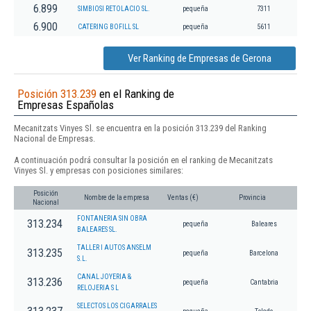
6.899
SIMBIOSI RETOLACIO SL.
pequeña
7311
6.900
CATERING BOFILL SL
pequeña
5611
Ver Ranking de Empresas de Gerona
Posición 313.239
en el Ranking de
Empresas Españolas
Mecanitzats Vinyes Sl. se encuentra en la posición 313.239 del Ranking
Nacional de Empresas.
A continuación podrá consultar la posición en el ranking de Mecanitzats
Vinyes Sl. y empresas con posiciones similares:
Posición
Nombre de la empresa
Ventas (€)
Provincia
Nacional
FONTANERIA SIN OBRA
313.234
pequeña
Baleares
BALEARES SL.
TALLER I AUTOS ANSELM
313.235
pequeña
Barcelona
S.L.
CANAL JOYERIA &
313.236
pequeña
Cantabria
RELOJERIA S L
SELECTOS LOS CIGARRALES