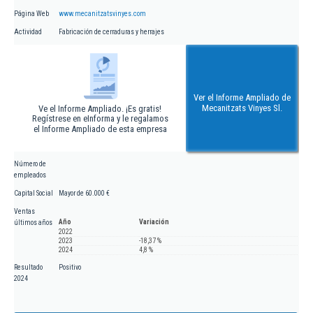
Página Web
www.mecanitzatsvinyes.com
Actividad
Fabricación de cerraduras y herrajes
Ver el Informe Ampliado de
Mecanitzats Vinyes Sl.
Ve el Informe Ampliado. ¡Es gratis!
Regístrese en eInforma y le regalamos
el Informe Ampliado de esta empresa
Número de
empleados
Capital Social
Mayor de 60.000 €
Ventas
Año
Variación
últimos años
2022
2023
-18,37 %
2024
4,8 %
Resultado
Positivo
2024