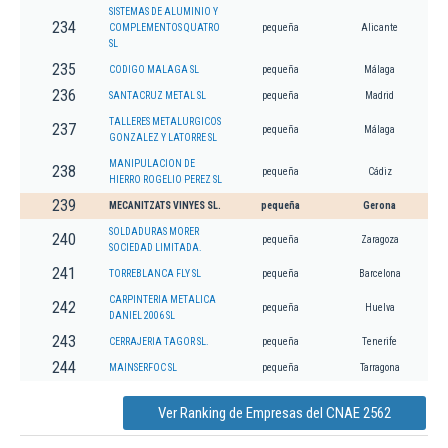
SISTEMAS DE ALUMINIO Y
234
COMPLEMENTOS QUATRO
pequeña
Alicante
SL
235
CODIGO MALAGA SL
pequeña
Málaga
236
SANTACRUZ METAL SL
pequeña
Madrid
TALLERES METALURGICOS
237
pequeña
Málaga
GONZALEZ Y LATORRE SL
MANIPULACION DE
238
pequeña
Cádiz
HIERRO ROGELIO PEREZ SL
239
MECANITZATS VINYES SL.
pequeña
Gerona
SOLDADURAS MORER
240
pequeña
Zaragoza
SOCIEDAD LIMITADA.
241
TORREBLANCA FLY SL
pequeña
Barcelona
CARPINTERIA METALICA
242
pequeña
Huelva
DANIEL 2006 SL
243
CERRAJERIA TAGOR SL.
pequeña
Tenerife
244
MAINSERFOC SL
pequeña
Tarragona
Ver Ranking de Empresas del CNAE 2562