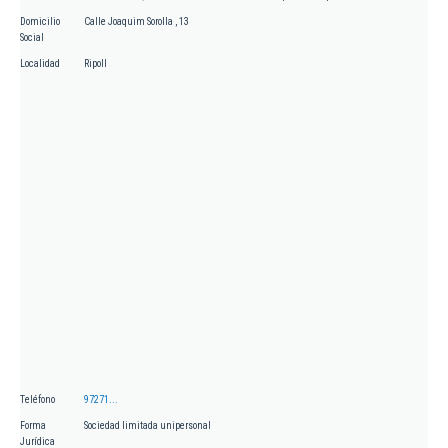
Domicilio
Calle Joaquim Sorolla , 13
Social
Localidad
Ripoll
Teléfono
97271...
Forma
Sociedad limitada unipersonal
Jurídica