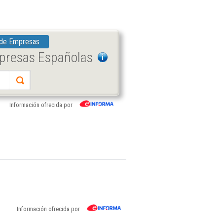
 de Empresas
mpresas Españolas
Información ofrecida por
Información ofrecida por