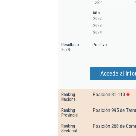
2022
Año
2022
2023
2024
Resultado
Positivo
2024
Accede al Inf
Posición 81.110
Ranking
Nacional
Posición 995 de Tarr
Ranking
Provincial
Posición 268 de Come
Ranking
Sectorial