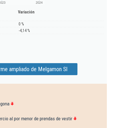
2023
2024
Variación
0 %
-4,14 %
orme ampliado de Melgamon Sl
agona
rcio al por menor de prendas de vestir