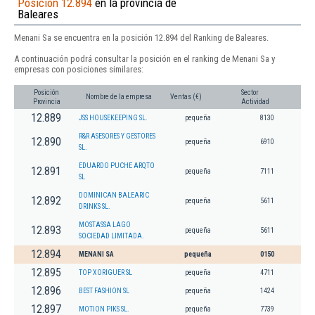
Posición 12.894
en la provincia de
Baleares
Menani Sa se encuentra en la posición 12.894 del Ranking de Baleares.
A continuación podrá consultar la posición en el ranking de Menani Sa y
empresas con posiciones similares:
Posición
Sector
Nombre de la empresa
Ventas (€)
Provincia
Actividad
12.889
JSS HOUSEKEEPING SL.
pequeña
8130
R&R ASESORES Y GESTORES
12.890
pequeña
6910
SL.
EDUARDO PUCHE ARQTO
12.891
pequeña
7111
SL
DOMINICAN BALEARIC
12.892
pequeña
5611
DRINKS SL.
MOSTASSA LAGO
12.893
pequeña
5611
SOCIEDAD LIMITADA.
12.894
MENANI SA
pequeña
0150
12.895
TOP XORIGUER SL
pequeña
4711
12.896
BEST FASHION SL
pequeña
1424
12.897
MOTION PIKS SL.
pequeña
7739