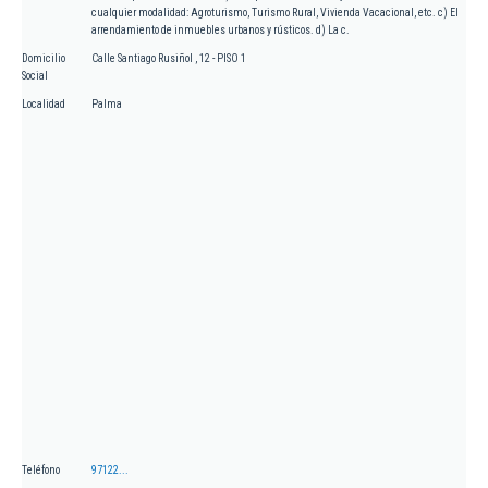
cualquier modalidad: Agroturismo, Turismo Rural, Vivienda Vacacional, etc. c) El
arrendamiento de inmuebles urbanos y rústicos. d) La c.
Domicilio
Calle Santiago Rusiñol , 12 - PISO 1
Social
Localidad
Palma
Teléfono
97122...