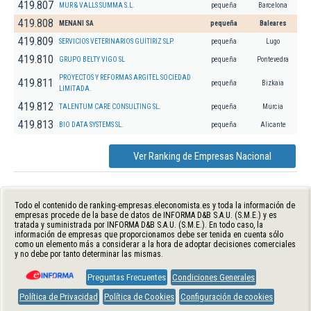
419.807
MUR & VALLS SUMMA S.L.
pequeña
Barcelona
419.808
MENANI SA
pequeña
Baleares
419.809
SERVICIOS VETERINARIOS GUITIRIZ SLP.
pequeña
Lugo
419.810
GRUPO BELTY VIGO SL
pequeña
Pontevedra
PROYECTOS Y REFORMAS ARGITEL SOCIEDAD
419.811
pequeña
Bizkaia
LIMITADA.
419.812
TALENTUM CARE CONSULTING SL.
pequeña
Murcia
419.813
BIO DATA SYSTEMS SL.
pequeña
Alicante
Ver Ranking de Empresas Nacional
Todo el contenido de ranking-empresas.eleconomista.es y toda la información de
empresas procede de la base de datos de INFORMA D&B S.A.U. (S.M.E.) y es
tratada y suministrada por INFORMA D&B S.A.U. (S.M.E.). En todo caso, la
información de empresas que proporcionamos debe ser tenida en cuenta sólo
como un elemento más a considerar a la hora de adoptar decisiones comerciales
y no debe por tanto determinar las mismas.
Preguntas Frecuentes
Condiciones Generales
Política de Privacidad
Política de Cookies
Configuración de cookies