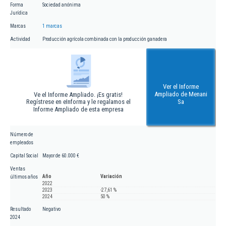
Forma
Sociedad anónima
Jurídica
Marcas
1 marcas
Actividad
Producción agrícola combinada con la producción ganadera
Ver el Informe
Ampliado de Menani
Ve el Informe Ampliado. ¡Es gratis!
Regístrese en eInforma y le regalamos el
Sa
Informe Ampliado de esta empresa
Número de
empleados
Capital Social
Mayor de 60.000 €
Ventas
Año
Variación
últimos años
2022
2023
-27,61 %
2024
50 %
Resultado
Negativo
2024