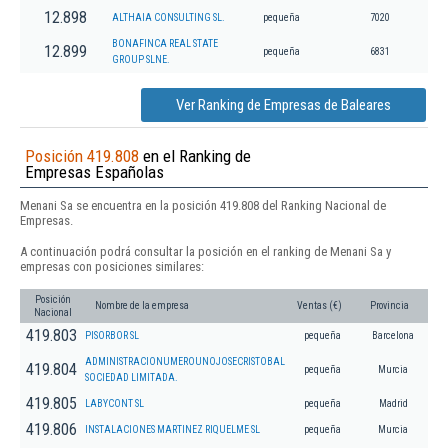
12.898
ALTHAIA CONSULTING SL.
pequeña
7020
BONAFINCA REAL STATE
12.899
pequeña
6831
GROUP SLNE.
Ver Ranking de Empresas de Baleares
Posición 419.808
en el Ranking de
Empresas Españolas
Menani Sa se encuentra en la posición 419.808 del Ranking Nacional de
Empresas.
A continuación podrá consultar la posición en el ranking de Menani Sa y
empresas con posiciones similares:
Posición
Nombre de la empresa
Ventas (€)
Provincia
Nacional
419.803
PISORBOR SL
pequeña
Barcelona
ADMINISTRACIONUMEROUNOJOSECRISTOBAL
419.804
pequeña
Murcia
SOCIEDAD LIMITADA.
419.805
LABYCONT SL
pequeña
Madrid
419.806
INSTALACIONES MARTINEZ RIQUELME SL
pequeña
Murcia