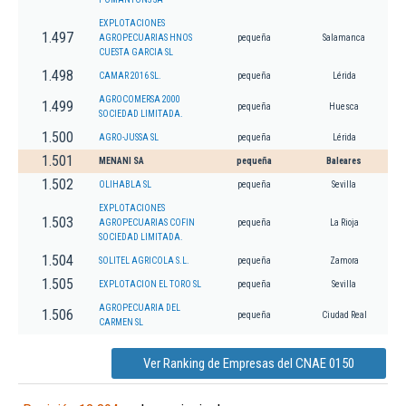
EXPLOTACIONES
1.497
AGROPECUARIAS HNOS
pequeña
Salamanca
CUESTA GARCIA SL
1.498
CAMAR 2016 SL.
pequeña
Lérida
AGROCOMERSA 2000
1.499
pequeña
Huesca
SOCIEDAD LIMITADA.
1.500
AGRO-JUSSA SL
pequeña
Lérida
1.501
MENANI SA
pequeña
Baleares
1.502
OLIHABLA SL
pequeña
Sevilla
EXPLOTACIONES
1.503
AGROPECUARIAS COFIN
pequeña
La Rioja
SOCIEDAD LIMITADA.
1.504
SOLITEL AGRICOLA S.L.
pequeña
Zamora
1.505
EXPLOTACION EL TORO SL
pequeña
Sevilla
AGROPECUARIA DEL
1.506
pequeña
Ciudad Real
CARMEN SL
Ver Ranking de Empresas del CNAE 0150