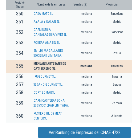
Posición
Nombre de la empresa
Ventas (€)
Provincia
Sector
350
CASA MATO SL
mediana
Barcelona
351
AYALA Y GALAN SL.
mediana
Madrid
CARNISSERIA
352
mediana
Barcelona
CANSALADERIA VIVET SL
353
RODERA ANABEL SL
mediana
Madrid
EMILIO MAGALLANES
354
mediana
Sevilla
SOCIEDAD LIMITADA.
MENJARS ARTESANS DE
355
mediana
Baleares
CA'S SERENO SL
356
IRUGOURMET SL.
mediana
Navarra
357
SEDANO GOURMET SL.
mediana
Burgos
358
CORTIZOMAR SL
mediana
Madrid
CARNICAS TERRABONA
359
mediana
Zamora
2005 SOCIEDAD LIMITADA.
FUSTER E HIJOS MEAT
360
mediana
Alicante
CENTER SL
Ver Ranking de Empresas del CNAE 4722