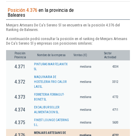
Posición 4.376
en la provincia de
Baleares
Menjars Artesans De Ca's Sereno Sl se encuentra en la posición 4.376 del
Ranking de Baleares.
A continuación podrá consultar la posición en el ranking de Menjars Artesans
De Ca's Sereno Sl y empresas con posiciones similares:
Posición
Sector
Nombre de la empresa
Ventas (€)
Provincia
Actividad
PINTURAS MAR FELANITX
4.371
mediana
4334
SL
MAQUINARIA DE
4.372
HOSTELERIA FRIO CALOR
mediana
3312
LAS SL.
FERRETERIA FERRAGUT-
4.373
mediana
4772
BONET SL
EXCALIBUR SOLLER
4.374
mediana
4711
ALIMENTACION SL.
FINEST LOUNGE CATERING
4.375
mediana
5630
S.L.
MENJARS ARTESANS DE
4.376
mediana
4722