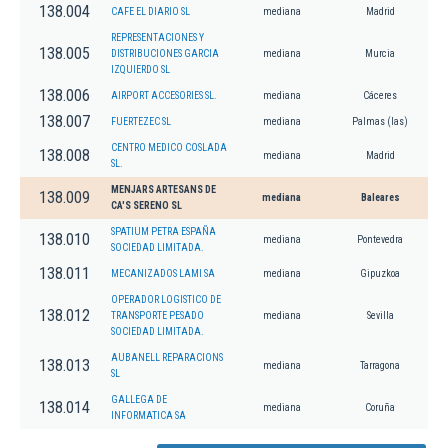
138.004
CAFE EL DIARIO SL
mediana
Madrid
REPRESENTACIONES Y
138.005
DISTRIBUCIONES GARCIA
mediana
Murcia
IZQUIERDO SL
138.006
AIRPORT ACCESORIES SL.
mediana
Cáceres
138.007
FUERTEZEC SL
mediana
Palmas (las)
CENTRO MEDICO COSLADA
138.008
mediana
Madrid
SL.
MENJARS ARTESANS DE
138.009
mediana
Baleares
CA'S SERENO SL
SPATIUM PETRA ESPAÑA
138.010
mediana
Pontevedra
SOCIEDAD LIMITADA.
138.011
MECANIZADOS LAMI SA
mediana
Gipuzkoa
OPERADOR LOGISTICO DE
138.012
TRANSPORTE PESADO
mediana
Sevilla
SOCIEDAD LIMITADA.
AUBANELL REPARACIONS
138.013
mediana
Tarragona
SL
GALLEGA DE
138.014
mediana
Coruña
INFORMATICA SA