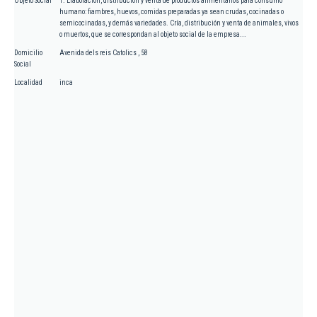
Objeto Social
1. Elaboración, distribución y venta de productos alimentarios para consumo
humano: fiambres, huevos, comidas preparadas ya sean crudas, cocinadas o
semicocinadas, y demás variedades. Cría, distribución y venta de animales, vivos
o muertos, que se correspondan al objeto social de la empresa...
Domicilio
Avenida dels reis Catolics , 58
Social
Localidad
inca