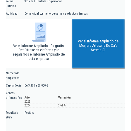
Forma
Sociedad limitada unipersonal
Jurídica
Actividad
Comercio al por menor de carne y productos cárnicos
Ver el Informe Ampliado de
Menjars Artesans De Ca's
Ve el Informe Ampliado. ¡Es gratis!
Regístrese en eInforma y le
Sereno Sl
regalamos el Informe Ampliado de
esta empresa
Número de
empleados
Capital Social
De 3.100 a 60.000 €
Ventas
Año
Variación
últimos años
2023
2024
3,61 %
Resultado
Positivo
2025