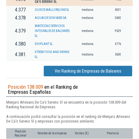
CA'S SERENO SL
4.377
GUIXOS MALLORQUINS SL
mediana
4331
4.378
AGUAS DE SON SARD SA
mediana
3600
MASTECNIC SERVICIOS
4.379
INTEGRALES DE BALEARES
mediana
9529
SL.
4.380
EIVIPLANT SL
mediana
4776
XTREM FOOD AND DRINKS
4.381
mediana
5630
SL.
Ver Ranking de Empresas de Baleares
Posición 138.009
en el Ranking de
Empresas Españolas
Menjars Artesans De Ca's Sereno Sl se encuentra en la posición 138.009 del
Ranking Nacional de Empresas.
A continuación podrá consultar la posición en el ranking de Menjars Artesans
De Ca's Sereno Sl y empresas con posiciones similares:
Posición
Nombre de la empresa
Ventas (€)
Provincia
Nacional