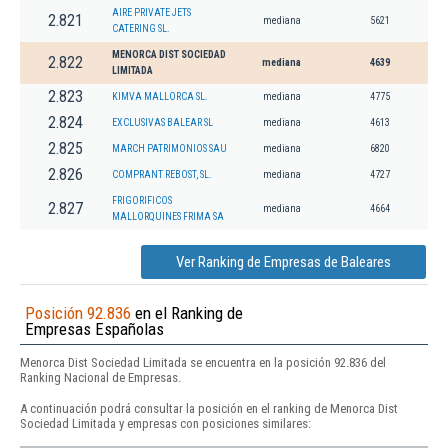
AIRE PRIVATE JETS
2.821
mediana
5621
CATERING SL.
MENORCA DIST SOCIEDAD
2.822
mediana
4639
LIMITADA
2.823
KIMVA MALLORCA SL.
mediana
4775
2.824
EXCLUSIVAS BALEAR SL
mediana
4613
2.825
MARCH PATRIMONIOS SAU
mediana
6820
2.826
COMPRANT REBOST, SL.
mediana
4727
FRIGORIFICOS
2.827
mediana
4664
MALLORQUINES FRIMA SA
Ver Ranking de Empresas de Baleares
Posición 92.836
en el Ranking de
Empresas Españolas
Menorca Dist Sociedad Limitada se encuentra en la posición 92.836 del
Ranking Nacional de Empresas.
A continuación podrá consultar la posición en el ranking de Menorca Dist
Sociedad Limitada y empresas con posiciones similares: