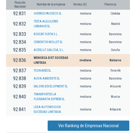
Posición
Nombre de la empresa
Ventas (€)
Provincia
Nacional
92.831
HIERROS PACHECO SL
mediana
Córdoba
TESTA ALQUILERES
92.832
mediana
Madrid
URBANOS SL.
92.833
BOSCAT FUSTA S.L.
mediana
Barcelona
92.834
CEMENTOS MOLLET SL
mediana
Barcelona
92.835
ACERLUZ GALICIA, S.L.
mediana
Coruña
MENORCA DIST SOCIEDAD
92.836
mediana
Baleares
LIMITADA
92.837
TECNIASES SL.
mediana
Tenerife
92.838
AUVA AMBIENTE SL
mediana
Barcelona
92.839
SALONS DEVELOPMENT SL
mediana
Alicante
TRANSPORTES LA
92.840
mediana
Murcia
FUENSANTA EXPRESS SL.
LEDA AUTOMOCION
92.841
mediana
Albacete
SOCIEDAD LIMITADA.
Ver Ranking de Empresas Nacional