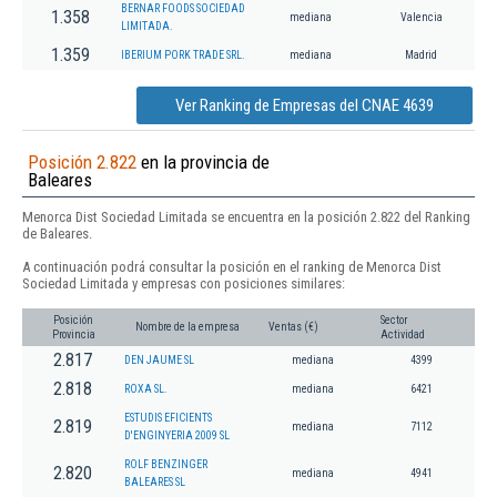
BERNAR FOODS SOCIEDAD
1.358
mediana
Valencia
LIMITADA.
1.359
IBERIUM PORK TRADE SRL.
mediana
Madrid
Ver Ranking de Empresas del CNAE 4639
Posición 2.822
en la provincia de
Baleares
Menorca Dist Sociedad Limitada se encuentra en la posición 2.822 del Ranking
de Baleares.
A continuación podrá consultar la posición en el ranking de Menorca Dist
Sociedad Limitada y empresas con posiciones similares:
Posición
Sector
Nombre de la empresa
Ventas (€)
Provincia
Actividad
2.817
DEN JAUME SL
mediana
4399
2.818
ROXA SL.
mediana
6421
ESTUDIS EFICIENTS
2.819
mediana
7112
D'ENGINYERIA 2009 SL
ROLF BENZINGER
2.820
mediana
4941
BALEARES SL