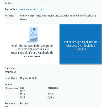
Jurídica
Página Web
www.menorcadist.com
Actividad
Comercio al por mayor, no especializado, de productos alimenticios, bebidas y
tabaco
Ver el Informe Ampliado de
Menorca Dist Sociedad
Ve el Informe Ampliado. ¡Es gratis!
Regístrese en eInforma y le
Limitada
regalamos el Informe Ampliado de
esta empresa
Número de
empleados
Capital Social
Mayor de 60.000 €
Ventas
Año
Variación
últimos años
2022
2023
7,53 %
2024
-7,61 %
Resultado
Positivo