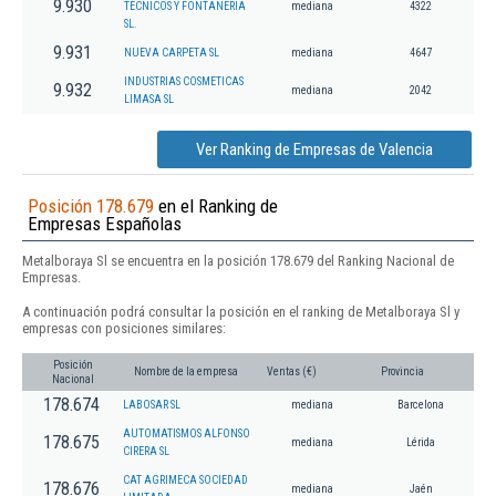
9.930
TECNICOS Y FONTANERIA
mediana
4322
SL.
9.931
NUEVA CARPETA SL
mediana
4647
INDUSTRIAS COSMETICAS
9.932
mediana
2042
LIMASA SL
Ver Ranking de Empresas de Valencia
Posición 178.679
en el Ranking de
Empresas Españolas
Metalboraya Sl se encuentra en la posición 178.679 del Ranking Nacional de
Empresas.
A continuación podrá consultar la posición en el ranking de Metalboraya Sl y
empresas con posiciones similares:
Posición
Nombre de la empresa
Ventas (€)
Provincia
Nacional
178.674
LABOSAR SL
mediana
Barcelona
AUTOMATISMOS ALFONSO
178.675
mediana
Lérida
CIRERA SL
CAT AGRIMECA SOCIEDAD
178.676
mediana
Jaén