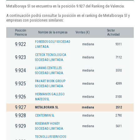
Metalboraya Sl se encuentra en la posición 9.927 del Ranking de Valencia.
A continuación podrá consultar la posición en el ranking de Metalboraya Sl y
empresas con posiciones similares:
Posición
Sector
Nombre de la empresa
Ventas (€)
Provincia
Actividad
FORESSOS GOLF SOCIEDAD
9.922
mediana
9311
LIMITADA.
CETECK TECNOLOGICA
9.923
mediana
7112
SOCIEDAD LIMITADA.
LLAMAS CENTELLES
9.924
mediana
5510
SOCIEDAD LIMITADA.
PAVART WORK GROUP
9.925
mediana
4399
SOCIEDAD LIMITADA.
HERMANOS GALLEGO
9.926
mediana
3100
MATEOS SL
9.927
METALBORAYA SL
mediana
2512
9.928
CENTERMIN SL
mediana
2790
ROSEMARY HONEY
9.929
mediana
5611
SOCIEDAD LIMITADA.
TECNOLLUIS SERVICIOS