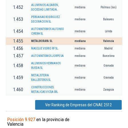
ALUMINIOS ALSABEN,
1.452
mediana
Palmas (las)
SOCIEDAD LIMITADA.
PERSIANAS RODRIGUEZ
1.453
mediana
Baleares
DECORACION SL
AUTOMATISMOS ALFONSO
1.454
mediana
Lérida
CIRERA SL
1.455
METALBORAYA SL
mediana
Valencia
1.456
MAS QUE VIDRIO RF SL.
mediana
Madrid
1.457
AUTOMATISMOS JORPE SA
mediana
Barcelona
ALUMINIOS HERMANOS
1.458
mediana
Granada
RUEDA SL
METALISTERIA
1.459
mediana
Granada
BALLESTEROS SL
CONSTRUCCIONES
1.460
mediana
Zaragoza
METALICAS VICSA SRL
Ver Ranking de Empresas del CNAE 2512
Posición 9.927
en la provincia de
Valencia