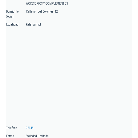
ACCESORIOS Y COMPLEMENTOS
Domicilio
Calle roll del Colomer , 12
Social
Localidad
Rafelbunyol
Teléfono
96148...
Forma
Sociedad limitada