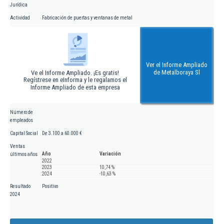
Jurídica
Actividad
Fabricación de puertas y ventanas de metal
Ver el Informe Ampliado
de Metalboraya Sl
Ve el Informe Ampliado. ¡Es gratis!
Regístrese en eInforma y le regalamos el
Informe Ampliado de esta empresa
Número de
empleados
Capital Social
De 3.100 a 60.000 €
Ventas
Año
Variación
últimos años
2022
2023
10,74 %
2024
-10,63 %
Resultado
Positivo
2024