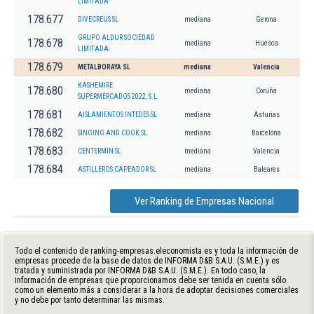
LIMITADA
178.677
DIVECREUS SL
mediana
Gerona
GRUPO ALDUR SOCIEDAD
178.678
mediana
Huesca
LIMITADA.
178.679
METALBORAYA SL
mediana
Valencia
KASHEMIRE
178.680
mediana
Coruña
SUPERMERCADOS 2022, S.L.
178.681
AISLAMIENTOS INTEDES SL
mediana
Asturias
178.682
SINGING AND COOK SL.
mediana
Barcelona
178.683
CENTERMIN SL
mediana
Valencia
178.684
ASTILLEROS CAPEADOR SL
mediana
Baleares
Ver Ranking de Empresas Nacional
Todo el contenido de ranking-empresas.eleconomista.es y toda la información de
empresas procede de la base de datos de INFORMA D&B S.A.U. (S.M.E.) y es
tratada y suministrada por INFORMA D&B S.A.U. (S.M.E.). En todo caso, la
información de empresas que proporcionamos debe ser tenida en cuenta sólo
como un elemento más a considerar a la hora de adoptar decisiones comerciales
y no debe por tanto determinar las mismas.