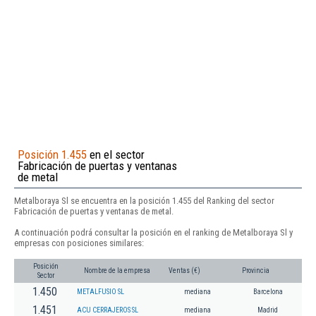
Posición 1.455
en el sector
Fabricación de puertas y ventanas
de metal
Metalboraya Sl se encuentra en la posición 1.455 del Ranking del sector
Fabricación de puertas y ventanas de metal.
A continuación podrá consultar la posición en el ranking de Metalboraya Sl y
empresas con posiciones similares:
Posición
Nombre de la empresa
Ventas (€)
Provincia
Sector
1.450
METALFUSIO SL
mediana
Barcelona
1.451
ACU CERRAJEROS SL
mediana
Madrid