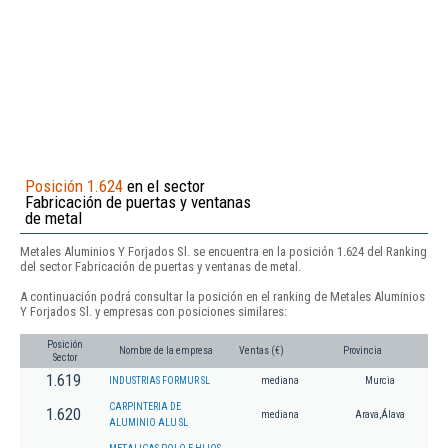
Posición 1.624
en el sector
Fabricación de puertas y ventanas
de metal
Metales Aluminios Y Forjados Sl. se encuentra en la posición 1.624 del Ranking
del sector Fabricación de puertas y ventanas de metal.
A continuación podrá consultar la posición en el ranking de Metales Aluminios
Y Forjados Sl. y empresas con posiciones similares:
Posición
Nombre de la empresa
Ventas (€)
Provincia
Sector
1.619
INDUSTRIAS FORMUR SL
mediana
Murcia
CARPINTERIA DE
1.620
mediana
Arava,Álava
ALUMINIO ALU SL