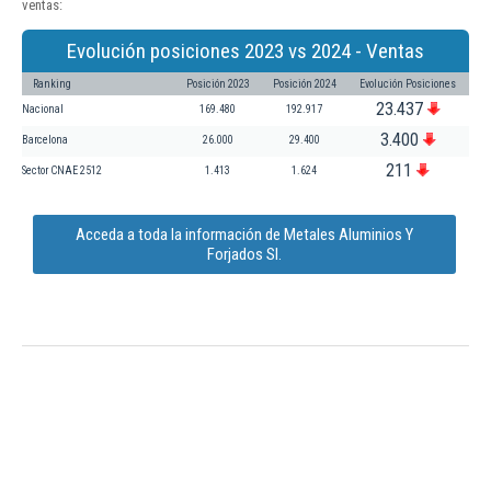
ventas:
Evolución posiciones 2023 vs 2024 - Ventas
Ranking
Posición 2023
Posición 2024
Evolución Posiciones
23.437
Nacional
169.480
192.917
3.400
Barcelona
26.000
29.400
211
Sector CNAE 2512
1.413
1.624
Acceda a toda la información de Metales Aluminios Y
Forjados Sl.