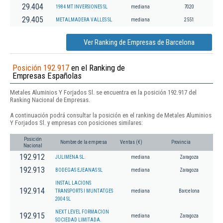
29.404
1984 MT INVERSIONES SL
mediana
7020
29.405
METALMADERA VALLES SL
mediana
2551
Ver Ranking de Empresas de Barcelona
Posición 192.917
en el Ranking de
Empresas Españolas
Metales Aluminios Y Forjados Sl. se encuentra en la posición 192.917 del
Ranking Nacional de Empresas.
A continuación podrá consultar la posición en el ranking de Metales Aluminios
Y Forjados Sl. y empresas con posiciones similares:
Posición
Nombre de la empresa
Ventas (€)
Provincia
Nacional
192.912
JULIMENA SL.
mediana
Zaragoza
192.913
BODEGAS EJEANAS SL
mediana
Zaragoza
INSTAL LACIONS
192.914
TRANSPORTS I MUNTATGES
mediana
Barcelona
2004 SL
NEXT LEVEL FORMACION
192.915
mediana
Zaragoza
SOCIEDAD LIMITADA.