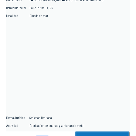
Objeto Social
LA CONSTRUCCION, INSTALACIONES Y MANTENIMIENTO
Domicilio Social
Calle Pirineus , 25
Localidad
Pineda de mar
Forma Jurídica
Sociedad limitada
Actividad
Fabricación de puertas y ventanas de metal