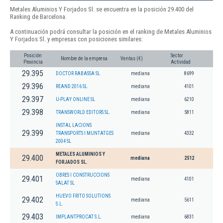
Metales Aluminios Y Forjados Sl. se encuentra en la posición 29.400 del
Ranking de Barcelona.
A continuación podrá consultar la posición en el ranking de Metales Aluminios
Y Forjados Sl. y empresas con posiciones similares:
Posición
Sector
Nombre de la empresa
Ventas (€)
Provincia
Actividad
29.395
DOCTOR RABASSA SL
mediana
8699
29.396
REAND 2016 SL.
mediana
4101
29.397
U-PLAY ONLINE SL
mediana
6210
29.398
TRANSWORLD EDITORS SL.
mediana
5811
INSTAL LACIONS
29.399
TRANSPORTS I MUNTATGES
mediana
4332
2004 SL
METALES ALUMINIOS Y
29.400
mediana
2512
FORJADOS SL.
OBRES I CONSTRUCCIONS
29.401
mediana
4101
SALAT SL
HUEVO FRITO SOLUTIONS
29.402
mediana
5611
S.L.
29.403
IMPLANTPROCAT S.L.
mediana
6831