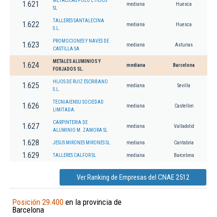
METALICAS POLO E HIJOS
1.621
mediana
Huesca
SL
TALLERES SANTALECINA
1.622
mediana
Huesca
S.L.
PROMOCIONES Y NAVES DE
1.623
mediana
Asturias
CASTILLA SA
METALES ALUMINIOS Y
1.624
mediana
Barcelona
FORJADOS SL.
HIJOS DE RUIZ ESCRIBANO
1.625
mediana
Sevilla
S.L.
TECNIAIENSU SOCIEDAD
1.626
mediana
Castellon
LIMITADA.
CARPINTERIA DE
1.627
mediana
Valladolid
ALUMINIO M. ZAMORA SL
1.628
JESUS MIRONES MIRONES SL
mediana
Cantabria
1.629
TALLERES CALFOR SL
mediana
Barcelona
Ver Ranking de Empresas del CNAE 2512
Posición 29.400
en la provincia de
Barcelona