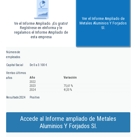
Ver el Informe Ampliado de
Metales Aluminios Y Forjados
Ve el Informe Ampliado. ¡Es gratis!
Regístrese en eInforma y le
Sl.
regalamos el Informe Ampliado de
esta empresa
Número de
empleados
Capital Social
De 0 a 3.100 €
Ventas últimos
Año
Variación
años
2022
2023
75,61 %
2024
-8,33 %
Resultado 2024
Positivo
Accede al Informe ampliado de Metales
Aluminios Y Forjados Sl.