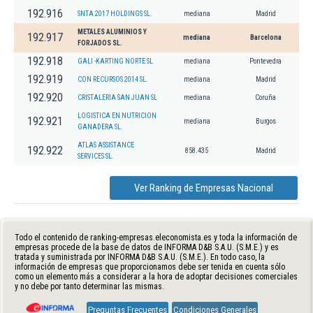
192.916
SNTA 2017 HOLDINGS SL.
mediana
Madrid
METALES ALUMINIOS Y
192.917
mediana
Barcelona
FORJADOS SL.
192.918
GALI -KARTING NORTE SL
mediana
Pontevedra
192.919
CON RECURSOS 2014 SL.
mediana
Madrid
192.920
CRISTALERIA SAN JUAN SL
mediana
Coruña
LOGISTICA EN NUTRICION
192.921
mediana
Burgos
GANADERA SL.
ATLAS ASSISTANCE
192.922
858.435
Madrid
SERVICES SL.
Ver Ranking de Empresas Nacional
Todo el contenido de ranking-empresas.eleconomista.es y toda la información de
empresas procede de la base de datos de INFORMA D&B S.A.U. (S.M.E.) y es
tratada y suministrada por INFORMA D&B S.A.U. (S.M.E.). En todo caso, la
información de empresas que proporcionamos debe ser tenida en cuenta sólo
como un elemento más a considerar a la hora de adoptar decisiones comerciales
y no debe por tanto determinar las mismas.
Preguntas Frecuentes
Condiciones Generales