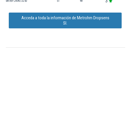
3
Sector CNAE 3250
51
48
Acceda a toda la información de Metrohm Dropsens
Sl.