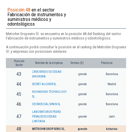
Posición 48
en el sector
Fabricación de instrumentos y
suministros médicos y
odontológicos
Metrohm Dropsens Sl. se encuentra en la posición 48 del Ranking del sector
Fabricación de instrumentos y suministros médicos y odontológicos.
A continuación podrá consultar la posición en el ranking de Metrohm Dropsens
Sl. y empresas con posiciones similares:
Posición
Nombre de la empresa
Ventas (€)
Provincia
Sector
ZARC4ENDO SOCIEDAD
43
grande
Barcelona
ANONIMA.
44
SECRET ALIGNER SL.
grande
Madrid
NOVASONIX TECHNOLOGY
45
grande
Barcelona
SL.
46
VECMEDICAL SPAIN SL
grande
Barcelona
LABORATORIOS PEDRO
47
PERALES SOCIEDAD
grande
Jaén
LIMITADA
48
METROHM DROPSENS SL.
grande
Asturias