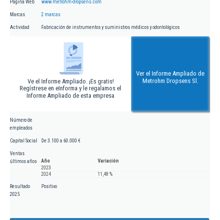
Página Web
www.metrohm-dropsens.com
Marcas
2 marcas
Actividad
Fabricación de instrumentos y suministros médicos y odontológicos
Ver el Informe Ampliado de
Metrohm Dropsens Sl.
Ve el Informe Ampliado. ¡Es gratis!
Regístrese en eInforma y le regalamos el
Informe Ampliado de esta empresa
Número de
empleados
Capital Social
De 3.100 a 60.000 €
Ventas
Año
Variación
últimos años
2023
2024
11,48 %
Resultado
Positivo
2025