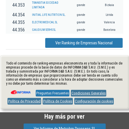
TRANSITIA SOCIEDAD
44.353
grande
Bizkaia
LIMITADA
44.354
INITIAL LIFE NUTRITION SL.
grande
Lérida
44.355
ELECTROMEDICAL SL
grande
Valencia
44.356
GAUDIUM SERHS SL
grande
Barcelona
Ver Ranking de Empresas Nacional
Todo el contenido de ranking-empresas.eleconomista.es y toda la información de
empresas procede de la base de datos de INFORMA D&B S.A.U. (S.M.E.) y es
tratada y suministrada por INFORMA D&B S.A.U. (S.M.E.). En todo caso, la
información de empresas que proporcionamos debe ser tenida en cuenta sólo
como un elemento más a considerar a la hora de adoptar decisiones comerciales
y no debe por tanto determinar las mismas.
Preguntas Frecuentes
Condiciones Generales
Política de Privacidad
Política de Cookies
Configuración de cookies
Hay más por ver
Ver Informe de Metrohm Dropsens Sl.