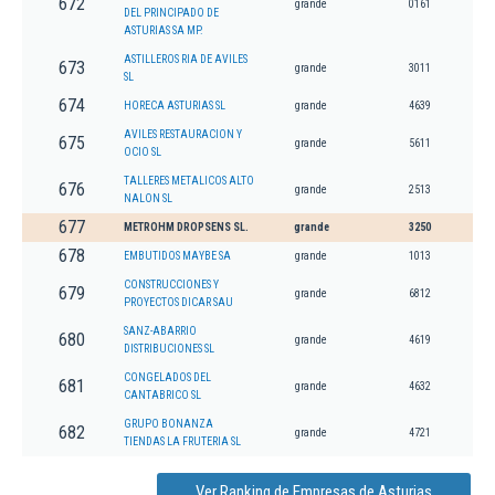
672
grande
0161
DEL PRINCIPADO DE
ASTURIAS SA MP.
ASTILLEROS RIA DE AVILES
673
grande
3011
SL
674
HORECA ASTURIAS SL
grande
4639
AVILES RESTAURACION Y
675
grande
5611
OCIO SL
TALLERES METALICOS ALTO
676
grande
2513
NALON SL
677
METROHM DROPSENS SL.
grande
3250
678
EMBUTIDOS MAYBE SA
grande
1013
CONSTRUCCIONES Y
679
grande
6812
PROYECTOS DICAR SAU
SANZ-ABARRIO
680
grande
4619
DISTRIBUCIONES SL
CONGELADOS DEL
681
grande
4632
CANTABRICO SL
GRUPO BONANZA
682
grande
4721
TIENDAS LA FRUTERIA SL
Ver Ranking de Empresas de Asturias