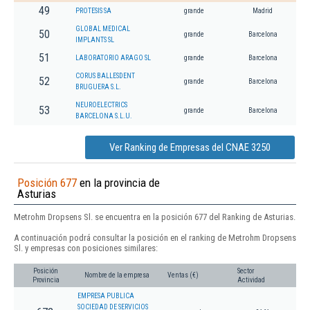
49
PROTESIS SA
grande
Madrid
GLOBAL MEDICAL
50
grande
Barcelona
IMPLANTS SL
51
LABORATORIO ARAGO SL
grande
Barcelona
CORUS BALLESDENT
52
grande
Barcelona
BRUGUERA S.L.
NEUROELECTRICS
53
grande
Barcelona
BARCELONA S.L.U.
Ver Ranking de Empresas del CNAE 3250
Posición 677
en la provincia de
Asturias
Metrohm Dropsens Sl. se encuentra en la posición 677 del Ranking de Asturias.
A continuación podrá consultar la posición en el ranking de Metrohm Dropsens
Sl. y empresas con posiciones similares:
Posición
Sector
Nombre de la empresa
Ventas (€)
Provincia
Actividad
EMPRESA PUBLICA
SOCIEDAD DE SERVICIOS