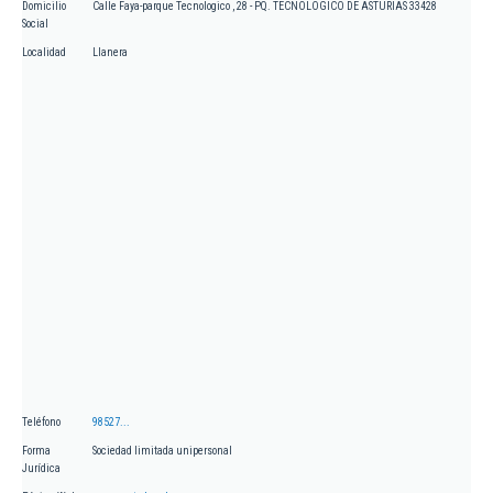
Domicilio
Calle Faya-parque Tecnologico , 28 - PQ. TECNOLOGICO DE ASTURIAS 33428
Social
Localidad
Llanera
Teléfono
98527...
Forma
Sociedad limitada unipersonal
Jurídica