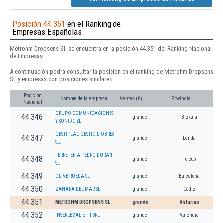
Posición 44.351
en el Ranking de
Empresas Españolas
Metrohm Dropsens Sl. se encuentra en la posición 44.351 del Ranking Nacional
de Empresas.
A continuación podrá consultar la posición en el ranking de Metrohm Dropsens
Sl. y empresas con posiciones similares:
Posición
Nombre de la empresa
Ventas (€)
Provincia
Nacional
GRUPO COMUNICACIONES
44.346
grande
Bizkaia
Y SONIDO SL
GESTIPLAC GESTIO D'OBRES
44.347
grande
Lérida
SL.
FERRETERIA PEDRO DURAN
44.348
grande
Toledo
SL
44.349
OLIVE RUEDA SL
grande
Barcelona
44.350
ZAHARA DEL MAR SL
grande
Cádiz
44.351
METROHM DROPSENS SL.
grande
Asturias
44.352
INSERLEVAL E T T SRL
grande
Valencia