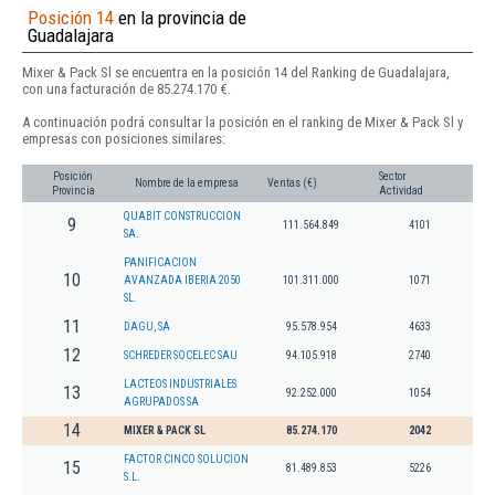
Posición 14
en la provincia de
Guadalajara
Mixer & Pack Sl se encuentra en la posición 14 del Ranking de Guadalajara,
con una facturación de 85.274.170 €.
A continuación podrá consultar la posición en el ranking de Mixer & Pack Sl y
empresas con posiciones similares:
Posición
Sector
Nombre de la empresa
Ventas (€)
Provincia
Actividad
QUABIT CONSTRUCCION
9
111.564.849
4101
SA.
PANIFICACION
10
AVANZADA IBERIA 2050
101.311.000
1071
SL.
11
DAGU, SA
95.578.954
4633
12
SCHREDER SOCELEC SAU
94.105.918
2740
LACTEOS INDUSTRIALES
13
92.252.000
1054
AGRUPADOS SA
14
MIXER & PACK SL
85.274.170
2042
FACTOR CINCO SOLUCION
15
81.489.853
5226
S.L.