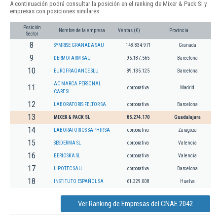
A continuación podrá consultar la posición en el ranking de Mixer & Pack Sl y
empresas con posiciones similares:
Posición
Nombre de la empresa
Ventas (€)
Provincia
Sector
8
SYMRISE GRANADA SAU
148.834.971
Granada
9
DERMOFARM SAU
95.187.565
Barcelona
10
EUROFRAGANCE SLU
89.135.125
Barcelona
AC MARCA PERSONAL
11
corporativa
Madrid
CARE SL.
12
LABORATORIS FELTOR SA
corporativa
Barcelona
13
MIXER & PACK SL
85.274.170
Guadalajara
14
LABORATORIOS SAPHIR SA
corporativa
Zaragoza
15
SESDERMA SL
corporativa
Valencia
16
BERIOSKA SL
corporativa
Valencia
17
LIPOTEC SAU
corporativa
Barcelona
18
INSTITUTO ESPAÑOL SA
61.329.008
Huelva
Ver Ranking de Empresas del CNAE 2042