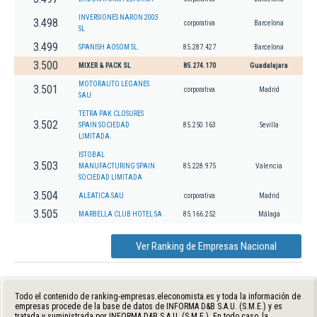
INVERSIONES NARON 2003
3.498
corporativa
Barcelona
SL
3.499
SPANISH AOSOM SL.
85.287.427
Barcelona
3.500
MIXER & PACK SL
85.274.170
Guadalajara
MOTORAUTO LEGANES
3.501
corporativa
Madrid
SAU
TETRA PAK CLOSURES
3.502
SPAIN SOCIEDAD
85.250.163
Sevilla
LIMITADA.
ISTOBAL
3.503
MANUFACTURING SPAIN
85.228.975
Valencia
SOCIEDAD LIMITADA
3.504
ALEATICA SAU
corporativa
Madrid
3.505
MARBELLA CLUB HOTEL SA
85.166.252
Málaga
Ver Ranking de Empresas Nacional
Todo el contenido de ranking-empresas.eleconomista.es y toda la información de
empresas procede de la base de datos de INFORMA D&B S.A.U. (S.M.E.) y es
tratada y suministrada por INFORMA D&B S.A.U. (S.M.E.). En todo caso, la