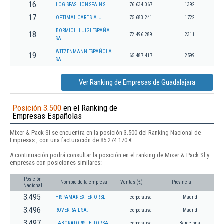
16
LOGISFASHION SPAIN SL.
76.634.067
1392
17
OPTIMAL CARE S.A.U.
75.683.241
1722
BORMIOLI LUIGI ESPAÑA
18
72.496.289
2311
SA.
WITZENMANN ESPAÑOLA
19
65.487.417
2599
SA
Ver Ranking de Empresas de Guadalajara
Posición 3.500
en el Ranking de
Empresas Españolas
Mixer & Pack Sl se encuentra en la posición 3.500 del Ranking Nacional de
Empresas , con una facturación de 85.274.170 €.
A continuación podrá consultar la posición en el ranking de Mixer & Pack Sl y
empresas con posiciones similares:
Posición
Nombre de la empresa
Ventas (€)
Provincia
Nacional
3.495
HISPAMAR EXTERIOR SL
corporativa
Madrid
3.496
ROVER RAIL SA.
corporativa
Madrid
3.497
LABORATORIS FELTOR SA
corporativa
Barcelona