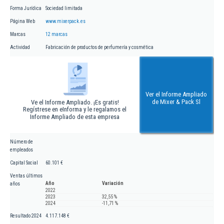
Forma Jurídica
Sociedad limitada
Página Web
www.mixerpack.es
Marcas
12 marcas
Actividad
Fabricación de productos de perfumería y cosmética
Ver el Informe Ampliado
de Mixer & Pack Sl
Ve el Informe Ampliado. ¡Es gratis!
Regístrese en eInforma y le regalamos el
Informe Ampliado de esta empresa
Número de
empleados
Capital Social
60.101 €
Ventas últimos
Año
Variación
años
2022
2023
32,55 %
2024
-11,71 %
Resultado 2024
4.117.148 €