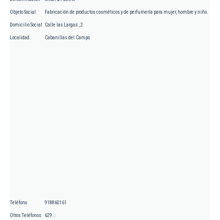
Objeto Social
Fabricación de productos cosméticos y de perfumería para mujer, hombre y niño.
Domicilio Social
Calle las Largas , 2
Localidad
Cabanillas del Campo
Teléfono
918860161
Otros Teléfonos
629...