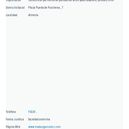
Objeto Social
Comercio al por menor de prendas de vestir para caballero, señora y niño.
Domicilio Social
Plaza Puerta de Purchena , 7
Localidad
Almeria
Teléfono
95028...
Forma Jurídica
Sociedad anónima
Página Web
www.modasjgonzalez.com