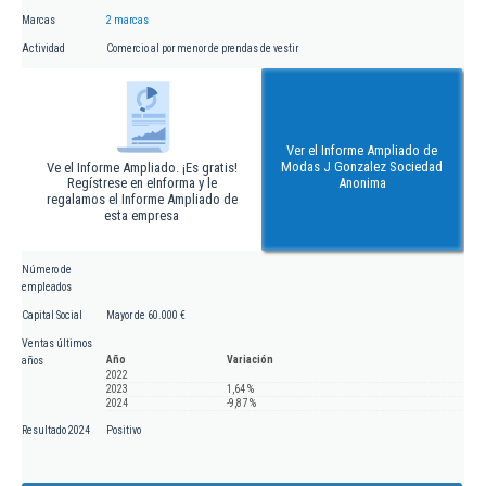
Marcas
2 marcas
Actividad
Comercio al por menor de prendas de vestir
Ver el Informe Ampliado de
Modas J Gonzalez Sociedad
Ve el Informe Ampliado. ¡Es gratis!
Regístrese en eInforma y le
Anonima
regalamos el Informe Ampliado de
esta empresa
Número de
empleados
Capital Social
Mayor de 60.000 €
Ventas últimos
Año
Variación
años
2022
2023
1,64 %
2024
-9,87 %
Resultado 2024
Positivo