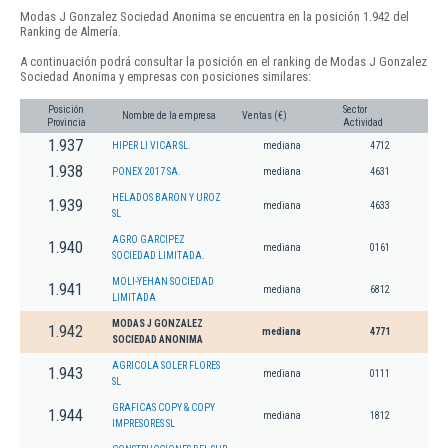
Modas J Gonzalez Sociedad Anonima se encuentra en la posición 1.942 del
Ranking de Almería.
A continuación podrá consultar la posición en el ranking de Modas J Gonzalez
Sociedad Anonima y empresas con posiciones similares:
Posición
Sector
Nombre de la empresa
Ventas (€)
Provincia
Actividad
1.937
HIPER LI VICAR SL.
mediana
4712
1.938
PONEX 2017 SA.
mediana
4631
HELADOS BARON Y UROZ
1.939
mediana
4633
SL
AGRO GARCIPEZ
1.940
mediana
0161
SOCIEDAD LIMITADA.
MOLI-YEHAN SOCIEDAD
1.941
mediana
6812
LIMITADA
MODAS J GONZALEZ
1.942
mediana
4771
SOCIEDAD ANONIMA
AGRICOLA SOLER FLORES
1.943
mediana
0111
SL
GRAFICAS COPY & COPY
1.944
mediana
1812
IMPRESORES SL