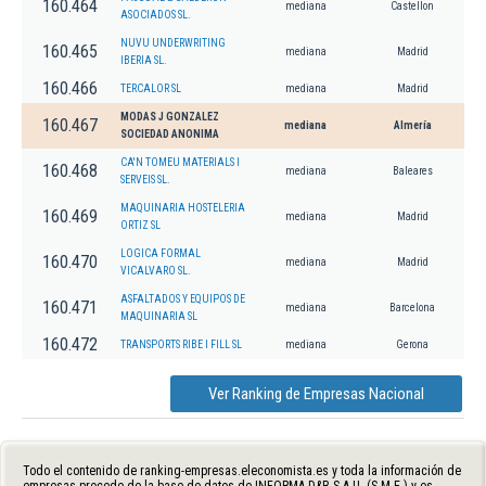
160.464
mediana
Castellon
ASOCIADOS SL.
NUVU UNDERWRITING
160.465
mediana
Madrid
IBERIA SL.
160.466
TERCALOR SL
mediana
Madrid
MODAS J GONZALEZ
160.467
mediana
Almería
SOCIEDAD ANONIMA
CA'N TOMEU MATERIALS I
160.468
mediana
Baleares
SERVEIS SL.
MAQUINARIA HOSTELERIA
160.469
mediana
Madrid
ORTIZ SL
LOGICA FORMAL
160.470
mediana
Madrid
VICALVARO SL.
ASFALTADOS Y EQUIPOS DE
160.471
mediana
Barcelona
MAQUINARIA SL
160.472
TRANSPORTS RIBE I FILL SL
mediana
Gerona
Ver Ranking de Empresas Nacional
Todo el contenido de ranking-empresas.eleconomista.es y toda la información de
empresas procede de la base de datos de INFORMA D&B S.A.U. (S.M.E.) y es