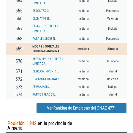
564
mediana
Bizkaia
LIMITADA
565
REDONTEX SL.
mediana
Pontevedra
566
CLEMAT 99 SL
mediana
Valencia
CHANGU SOCIEDAD
567
mediana
Bizkaia
LIMITADA.
568
PARALEL STORE SL
mediana
Pontevedra
MODAS J GONZALEZ
569
mediana
Almería
SOCIEDAD ANONIMA
BUY IN SPAIN SOCIEDAD
570
mediana
Tarragona
LIMITADA.
571
ZETRECA IMPORT SL.
mediana
Madrid
572
URBANITA CASUAL SL
mediana
Baleares
573
FERMAJAN SL.
mediana
Málaga
574
RAMSOS PLACE SL.
mediana
Madrid
Ver Ranking de Empresas del CNAE 4771
Posición 1.942
en la provincia de
Almería