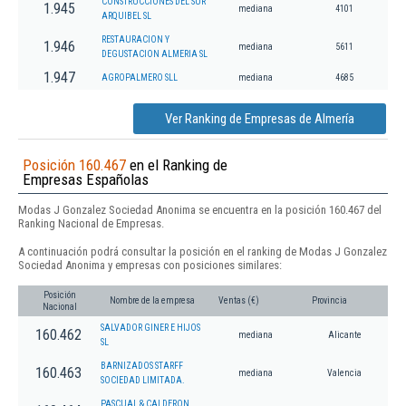
CONSTRUCCIONES DEL SUR
1.945
mediana
4101
ARQUIBEL SL
RESTAURACION Y
1.946
mediana
5611
DEGUSTACION ALMERIA SL
1.947
AGROPALMERO SLL
mediana
4685
Ver Ranking de Empresas de Almería
Posición 160.467
en el Ranking de
Empresas Españolas
Modas J Gonzalez Sociedad Anonima se encuentra en la posición 160.467 del
Ranking Nacional de Empresas.
A continuación podrá consultar la posición en el ranking de Modas J Gonzalez
Sociedad Anonima y empresas con posiciones similares:
Posición
Nombre de la empresa
Ventas (€)
Provincia
Nacional
SALVADOR GINER E HIJOS
160.462
mediana
Alicante
SL
BARNIZADOS STARFF
160.463
mediana
Valencia
SOCIEDAD LIMITADA.
PASCUAL & CALDERON