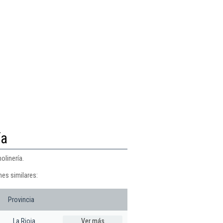
ía
olinería.
nes similares:
Provincia
La Rioja
Ver más