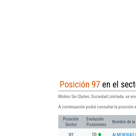
Posición 97
en el sect
Molino Sin Gluten, Sociedad Limitada. se enc
A continuación podrá consultar la posición 
Posición
Evolución
Nombre de la
Sector
Posiciones
10
92
ALMENDRAS D