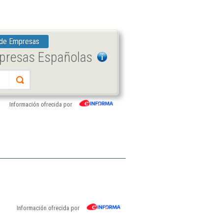
 de Empresas
mpresas Españolas
Información ofrecida por
Información ofrecida por