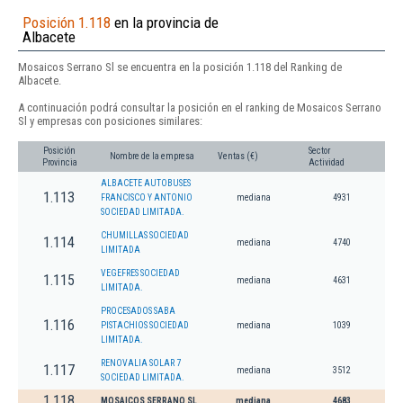
Posición 1.118
en la provincia de
Albacete
Mosaicos Serrano Sl se encuentra en la posición 1.118 del Ranking de
Albacete.
A continuación podrá consultar la posición en el ranking de Mosaicos Serrano
Sl y empresas con posiciones similares:
Posición
Sector
Nombre de la empresa
Ventas (€)
Provincia
Actividad
ALBACETE AUTOBUSES
1.113
FRANCISCO Y ANTONIO
mediana
4931
SOCIEDAD LIMITADA.
CHUMILLAS SOCIEDAD
1.114
mediana
4740
LIMITADA
VEGEFRES SOCIEDAD
1.115
mediana
4631
LIMITADA.
PROCESADOS SABA
1.116
PISTACHIOS SOCIEDAD
mediana
1039
LIMITADA.
RENOVALIA SOLAR 7
1.117
mediana
3512
SOCIEDAD LIMITADA.
1.118
MOSAICOS SERRANO SL
mediana
4683