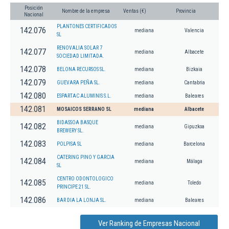
Posición
Nombre de la empresa
Ventas (€)
Provincia
Nacional
PLANTONES CERTIFICADOS
142.076
mediana
Valencia
SL
RENOVALIA SOLAR 7
142.077
mediana
Albacete
SOCIEDAD LIMITADA.
142.078
BELONA RECURSOS SL.
mediana
Bizkaia
142.079
GUEVARA PEÑA SL.
mediana
Cantabria
142.080
ESPARTAC ALUMINIS S.L.
mediana
Baleares
142.081
MOSAICOS SERRANO SL
mediana
Albacete
BIDASSOA BASQUE
142.082
mediana
Gipuzkoa
BREWERY SL.
142.083
POLPISA SL
mediana
Barcelona
CATERING PINO Y GARCIA
142.084
mediana
Málaga
SL
CENTRO ODONTOLOGICO
142.085
mediana
Toledo
PRINCIPE 21 SL.
142.086
BAR DIA LA LONJA SL.
mediana
Baleares
Ver Ranking de Empresas Nacional