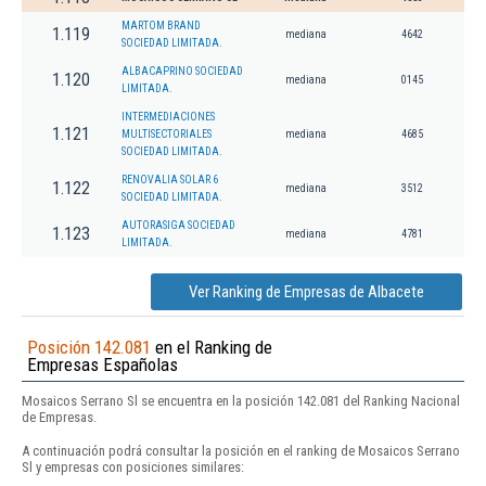
MARTOM BRAND
1.119
mediana
4642
SOCIEDAD LIMITADA.
ALBACAPRINO SOCIEDAD
1.120
mediana
0145
LIMITADA.
INTERMEDIACIONES
1.121
MULTISECTORIALES
mediana
4685
SOCIEDAD LIMITADA.
RENOVALIA SOLAR 6
1.122
mediana
3512
SOCIEDAD LIMITADA.
AUTORASIGA SOCIEDAD
1.123
mediana
4781
LIMITADA.
Ver Ranking de Empresas de Albacete
Posición 142.081
en el Ranking de
Empresas Españolas
Mosaicos Serrano Sl se encuentra en la posición 142.081 del Ranking Nacional
de Empresas.
A continuación podrá consultar la posición en el ranking de Mosaicos Serrano
Sl y empresas con posiciones similares: