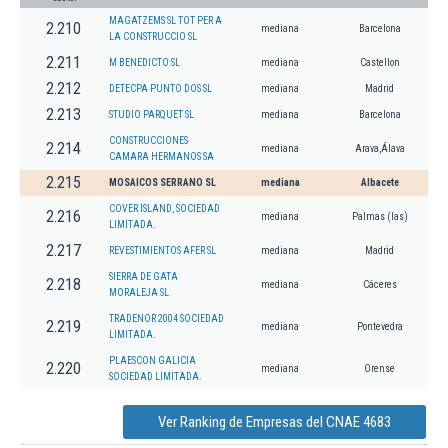
MAGATZEMS SL TOT PER A
2.210
mediana
Barcelona
LA CONSTRUCCIO SL
2.211
M BENEDICTO SL
mediana
Castellon
2.212
DETECPA PUNTO DOS SL
mediana
Madrid
2.213
STUDIO PARQUET SL
mediana
Barcelona
CONSTRUCCIONES
2.214
mediana
Arava,Álava
CAMARA HERMANOS SA
2.215
MOSAICOS SERRANO SL
mediana
Albacete
COVER ISLAND, SOCIEDAD
2.216
mediana
Palmas (las)
LIMITADA.
2.217
REVESTIMIENTOS AFER SL
mediana
Madrid
SIERRA DE GATA
2.218
mediana
Cáceres
MORALEJA SL
TRADENOR 2004 SOCIEDAD
2.219
mediana
Pontevedra
LIMITADA.
PLAESCON GALICIA
2.220
mediana
Orense
SOCIEDAD LIMITADA.
Ver Ranking de Empresas del CNAE 4683