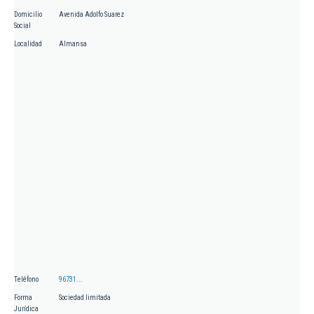
Domicilio
Avenida Adolfo Suarez
Social
Localidad
Almansa
Teléfono
96731...
Forma
Sociedad limitada
Jurídica