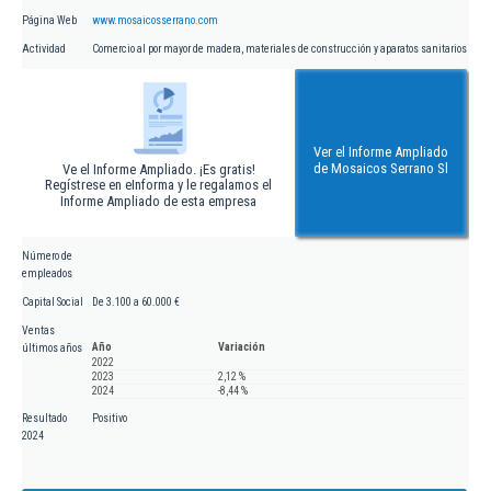
Página Web
www.mosaicosserrano.com
Actividad
Comercio al por mayor de madera, materiales de construcción y aparatos sanitarios
Ver el Informe Ampliado
de Mosaicos Serrano Sl
Ve el Informe Ampliado. ¡Es gratis!
Regístrese en eInforma y le regalamos el
Informe Ampliado de esta empresa
Número de
empleados
Capital Social
De 3.100 a 60.000 €
Ventas
Año
Variación
últimos años
2022
2023
2,12 %
2024
-8,44 %
Resultado
Positivo
2024