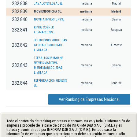
232.838
JAVALOYES LEGAL SL.
mediana
Madrid
232.839
MOVIENDOFICHA SL.
mediana
Madrid
232.840
NOVITA INVERSIONS SL
mediana
Gerona
KINGS CORNER
232.841
mediana
Zaragoza
FORMACION SL.
SOLUCIONES ROBOTICAS
232.842
GLOBALES SOCIEDAD
mediana
Albacete
LIMITADA.
TREBALLS SUBMARINS I
SERVEIS MARITIMS
232.843
mediana
Gerona
MESDEMAR SOCIEDAD
LIMITADA
REFRIGERACION GENESIS
232.844
mediana
Tenerife
SL.
Ver Ranking de Empresas Nacional
Todo el contenido de ranking-empresas.eleconomista.es y toda la información de
empresas procede de la base de datos de INFORMA D&B S.A.U. (S.M.E.) y es
tratada y suministrada por INFORMA D&B S.A.U. (S.M.E.). En todo caso, la
información de empresas que proporcionamos debe ser tenida en cuenta sólo