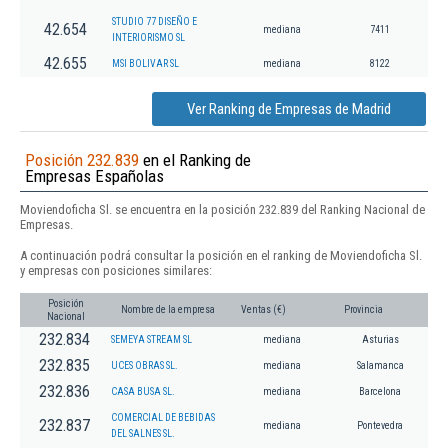
STUDIO 77 DISEÑO E
42.654
mediana
7411
INTERIORISMO SL
42.655
MSI BOLIVAR SL
mediana
8122
Ver Ranking de Empresas de Madrid
Posición 232.839
en el Ranking de
Empresas Españolas
Moviendoficha Sl. se encuentra en la posición 232.839 del Ranking Nacional de
Empresas.
A continuación podrá consultar la posición en el ranking de Moviendoficha Sl.
y empresas con posiciones similares:
Posición
Nombre de la empresa
Ventas (€)
Provincia
Nacional
232.834
SEMEYA STREAM SL
mediana
Asturias
232.835
UCES OBRAS SL.
mediana
Salamanca
232.836
CASA BUSA SL.
mediana
Barcelona
COMERCIAL DE BEBIDAS
232.837
mediana
Pontevedra
DEL SALNES SL.