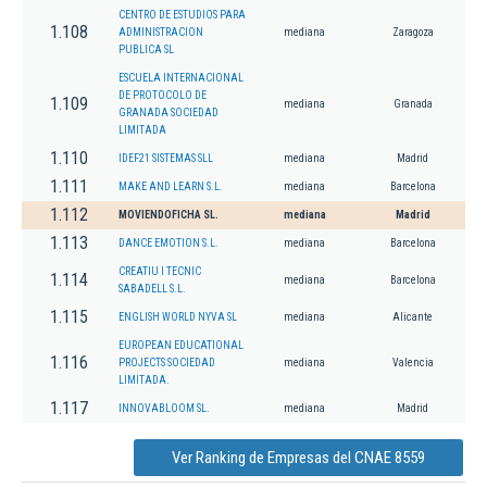
CENTRO DE ESTUDIOS PARA
1.108
ADMINISTRACION
mediana
Zaragoza
PUBLICA SL
ESCUELA INTERNACIONAL
DE PROTOCOLO DE
1.109
mediana
Granada
GRANADA SOCIEDAD
LIMITADA
1.110
IDEF21 SISTEMAS SLL
mediana
Madrid
1.111
MAKE AND LEARN S.L.
mediana
Barcelona
1.112
MOVIENDOFICHA SL.
mediana
Madrid
1.113
DANCE EMOTION S.L.
mediana
Barcelona
CREATIU I TECNIC
1.114
mediana
Barcelona
SABADELL S.L.
1.115
ENGLISH WORLD NYVA SL
mediana
Alicante
EUROPEAN EDUCATIONAL
1.116
PROJECTS SOCIEDAD
mediana
Valencia
LIMITADA.
1.117
INNOVABLOOM SL.
mediana
Madrid
Ver Ranking de Empresas del CNAE 8559