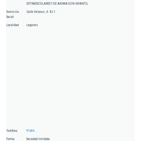
EXTRAESCOLARES Y DE ANIMACION INFANTIL.
Domicilio
Calle Velasco , 4 - BJ 1
Social
Localidad
Leganes
Teléfono
91694...
Forma
Sociedad limitada