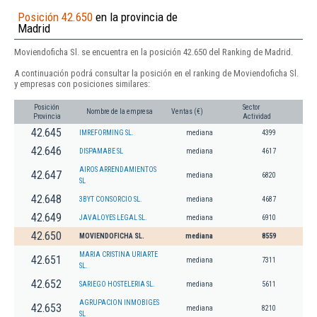
Posición 42.650
en la provincia de
Madrid
Moviendoficha Sl. se encuentra en la posición 42.650 del Ranking de Madrid.
A continuación podrá consultar la posición en el ranking de Moviendoficha Sl.
y empresas con posiciones similares:
Posición
Sector
Nombre de la empresa
Ventas (€)
Provincia
Actividad
42.645
IMREFORMING SL.
mediana
4399
42.646
DISPAMABE SL
mediana
4617
AIROS ARRENDAMIENTOS
42.647
mediana
6820
SL
42.648
3BYT CONSORCIO SL.
mediana
4687
42.649
JAVALOYES LEGAL SL.
mediana
6910
42.650
MOVIENDOFICHA SL.
mediana
8559
MARIA CRISTINA URIARTE
42.651
mediana
7311
SL.
42.652
SARIEGO HOSTELERIA SL.
mediana
5611
AGRUPACION INMOBIGES
42.653
mediana
8210
SL