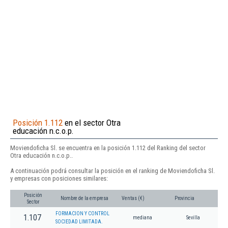
Posición 1.112
en el sector Otra
educación n.c.o.p.
Moviendoficha Sl. se encuentra en la posición 1.112 del Ranking del sector
Otra educación n.c.o.p..
A continuación podrá consultar la posición en el ranking de Moviendoficha Sl.
y empresas con posiciones similares:
Posición
Nombre de la empresa
Ventas (€)
Provincia
Sector
FORMACION Y CONTROL
1.107
mediana
Sevilla
SOCIEDAD LIMITADA.