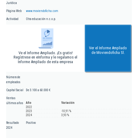
Jurídica
Página Web
www.moviendoficha.com
Actividad
Otra educación n.c.o.p.
Ver el Informe Ampliado
de Moviendoficha Sl.
Ve el Informe Ampliado. ¡Es gratis!
Regístrese en eInforma y le regalamos el
Informe Ampliado de esta empresa
Número de
empleados
Capital Social
De 3.100 a 60.000 €
Ventas
Año
Variación
últimos años
2022
2023
-10,91 %
2024
3,93 %
Resultado
Positivo
2024