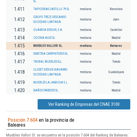
SL.
1.411
TAPICERIAS CASTILLO 79 SL
mediana
Barcelona
GRUPO TREZE DESCANSO
1.412
mediana
Jaén
SOCIEDAD LIMITADA.
1.413
GUARDIA DESIGN, S.A.
mediana
Castellon
1.414
COCINA ALVE SL
mediana
Madrid
1.415
MUEBLES VALLORI SL.
mediana
Baleares
1.416
SIMETRIA CARPINTEROS SL.
mediana
Madrid
1.417
TROBAL MUEBLES SLL
mediana
Toledo
CLOSET DESIGN NAVARRO
1.418
mediana
Guadalajara
SOCIEDAD LIMITADA.
1.419
MUEBLES LA JAMUGA S.L.
mediana
Toledo
1.420
BAÑOS PAREDES SL.
mediana
Madrid
Ver Ranking de Empresas del CNAE 3100
Posición 7.604
en la provincia de
Baleares
Muebles Vallori Sl. se encuentra en la posición 7.604 del Ranking de Baleares.