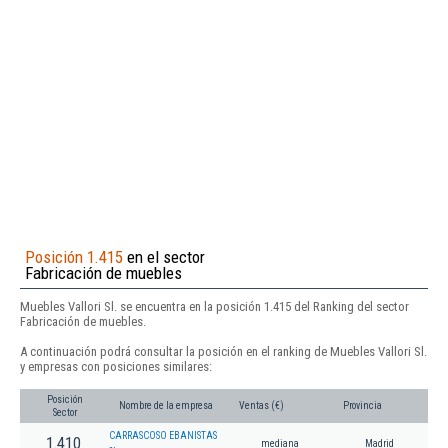
Posición 1.415
en el sector
Fabricación de muebles
Muebles Vallori Sl. se encuentra en la posición 1.415 del Ranking del sector
Fabricación de muebles.
A continuación podrá consultar la posición en el ranking de Muebles Vallori Sl.
y empresas con posiciones similares:
Posición
Nombre de la empresa
Ventas (€)
Provincia
Sector
CARRASCOSO EBANISTAS
1.410
mediana
Madrid