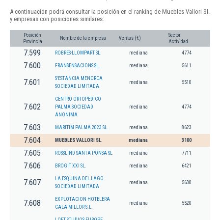
A continuación podrá consultar la posición en el ranking de Muebles Vallori Sl.
y empresas con posiciones similares:
Posición
Sector
Nombre de la empresa
Ventas (€)
Provincia
Actividad
7.599
ROBRES-LLOMPART SL.
mediana
4774
7.600
FRANSENSACIONS SL.
mediana
5611
S'ESTANCIA MENORCA
7.601
mediana
5510
SOCIEDAD LIMITADA.
CENTRO ORTOPEDICO
7.602
PALMA SOCIEDAD
mediana
4774
ANONIMA
7.603
MARITIM PALMA 2023 SL.
mediana
8623
7.604
MUEBLES VALLORI SL.
mediana
3100
7.605
ROSSLIND SANTA PONSA SL
mediana
7711
7.606
BROGIT XXI SL.
mediana
6421
LA ESQUINA DEL LAGO
7.607
mediana
5630
SOCIEDAD LIMITADA
EXPLOTACION HOTELERA
7.608
mediana
5520
CALA MILLOR S.L.
LOFT STUDIOS EUROPE