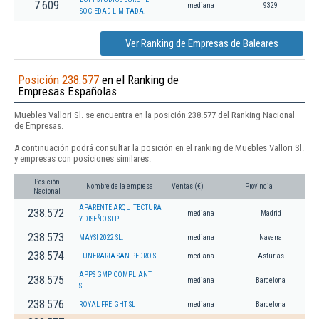
7.609
mediana
9329
SOCIEDAD LIMITADA.
Ver Ranking de Empresas de Baleares
Posición 238.577
en el Ranking de
Empresas Españolas
Muebles Vallori Sl. se encuentra en la posición 238.577 del Ranking Nacional
de Empresas.
A continuación podrá consultar la posición en el ranking de Muebles Vallori Sl.
y empresas con posiciones similares:
Posición
Nombre de la empresa
Ventas (€)
Provincia
Nacional
APARENTE ARQUITECTURA
238.572
mediana
Madrid
Y DISEÑO SLP.
238.573
MAYSI 2022 SL.
mediana
Navarra
238.574
FUNERARIA SAN PEDRO SL
mediana
Asturias
APPS GMP COMPLIANT
238.575
mediana
Barcelona
S.L.
238.576
ROYAL FREIGHT SL
mediana
Barcelona