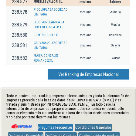
238.577
MUEBLES VALLORI SL.
mediana
Baleares
PICOLOPLAZA SOCIEDAD
238.578
mediana
Almería
LIMITADA
ELECTROMECANICA LA
238.579
mediana
Murcia
HOYA DE LORCA SRLL
238.580
DOM IN HOUSE S.L.
mediana
Barcelona
GRUVASA 2015 SOCIEDAD
238.581
mediana
Gerona
LIMITADA.
MARIA GONZALEZ
238.582
mediana
Córdoba
FERNANDEZ SL
Ver Ranking de Empresas Nacional
Todo el contenido de ranking-empresas.eleconomista.es y toda la información de
empresas procede de la base de datos de INFORMA D&B S.A.U. (S.M.E.) y es
tratada y suministrada por INFORMA D&B S.A.U. (S.M.E.). En todo caso, la
información de empresas que proporcionamos debe ser tenida en cuenta sólo
como un elemento más a considerar a la hora de adoptar decisiones comerciales
y no debe por tanto determinar las mismas.
Preguntas Frecuentes
Condiciones Generales
Política de Privacidad
Política de Cookies
Configuración de cookies