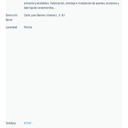
armarios y vestidores. Fabricación, montaje e instalación de puertas, ventanas y
todo tipo de cerramientos, ..
Domicilio
Calle juan Ramon Jimenez , 5 - BJ
Social
Localidad
Palma
Teléfono
97147...