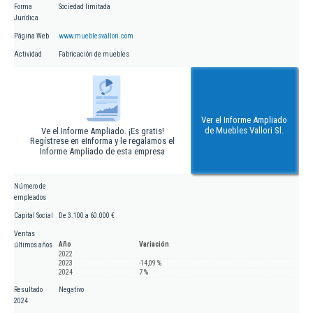
Forma
Sociedad limitada
Jurídica
Página Web
www.mueblesvallori.com
Actividad
Fabricación de muebles
Ver el Informe Ampliado
de Muebles Vallori Sl.
Ve el Informe Ampliado. ¡Es gratis!
Regístrese en eInforma y le regalamos el
Informe Ampliado de esta empresa
Número de
empleados
Capital Social
De 3.100 a 60.000 €
Ventas
Año
Variación
últimos años
2022
2023
-14,09 %
2024
7 %
Resultado
Negativo
2024