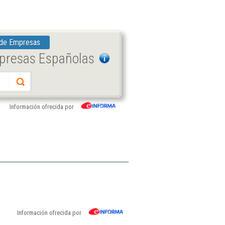
 de Empresas
mpresas Españolas
Información ofrecida por
Información ofrecida por