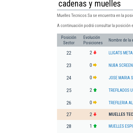
cadenas y muelles
Muelles Tecnicos Sa se encuentra en la posi
A continuación podrá consultar la posición 
Posición
Evolución
Nombre de la
Sector
Posiciones
2
22
LLIGATS META
0
23
NUBA SCREENI
0
24
JOSE MARIA 
2
25
TREFILADOS 
0
26
TREFILERIA A
27
2
MUELLES TEC
1
28
MUELLES ESP