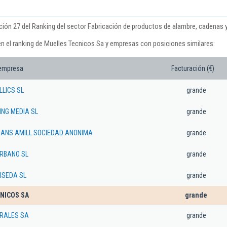
ción 27 del Ranking del sector Fabricación de productos de alambre, cadenas 
en el ranking de Muelles Tecnicos Sa y empresas con posiciones similares:
 empresa
Facturación (€)
LLICS SL
grande
NG MEDIA SL
grande
SANS AMILL SOCIEDAD ANONIMA
grande
URBANO SL
grande
LISEDA SL
grande
NICOS SA
grande
IRALES SA
grande