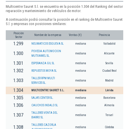
Multicentre Sauret S.l. se encuentra en la posición 1.304 del Ranking del sector
reparación y mantenimiento de vehículos de motor.
A continuación podrá consultar la posición en el ranking de Multicentre Sauret
S.l. y empresas con posiciones similares:
Posición
Nombre de la empresa
Ventas (€)
Provincia
Sector
1.299
NEUMATICOS ESGUEVA SL
mediana
Valladolid
POVEDA AUTOMOCION
1.300
mediana
Alicante
MUTXAMEL SL.
1.301
ESPERANZA GIL SL
mediana
Sevilla
1.302
REPUESTOS MOYA SL
mediana
Ciudad Real
TALLER RPM MULTI
1.303
mediana
Madrid
SERVICES SL.
1.304
MULTICENTRE SAURET S.L.
mediana
Lérida
1.305
SALA'S CENTER SL.
mediana
Barcelona
1.306
CAUCHOS INDALO SL
mediana
Almería
TALLERES VENTA DEL
1.307
mediana
Teruel
BARRO SL
TALLERES CAZORLA
1.308
mediana
Córdoba