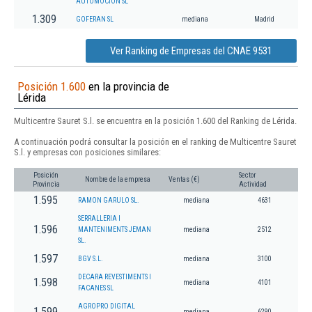
AUTOMOCION SL
1.309
GOFERAN SL
mediana
Madrid
Ver Ranking de Empresas del CNAE 9531
Posición 1.600
en la provincia de
Lérida
Multicentre Sauret S.l. se encuentra en la posición 1.600 del Ranking de Lérida.
A continuación podrá consultar la posición en el ranking de Multicentre Sauret
S.l. y empresas con posiciones similares:
Posición
Sector
Nombre de la empresa
Ventas (€)
Provincia
Actividad
1.595
RAMON GARULO SL.
mediana
4631
SERRALLERIA I
1.596
MANTENIMENTS JEMAN
mediana
2512
SL.
1.597
BGV S.L.
mediana
3100
DECARA REVESTIMENTS I
1.598
mediana
4101
FACANES SL
AGROPRO DIGITAL
1.599
mediana
6290