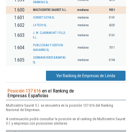
FARMING SL.
1.600
MULTICENTRE SAURET S.L.
mediana
9531
1.601
GIRIBET GOYA SL
mediana
0141
1.602
L4 TECH SL.
mediana
6220
J. M. CLARAMUNT I FILLS
1.603
mediana
0161
S.L.
PUBLICIDAD Y GESTION
1.604
mediana
7311
NAVARRO SL
GERMANS RIBES BARATAS
1.605
mediana
0146
SL
Ver Ranking de Empresas de Lérida
Posición 137.616
en el Ranking de
Empresas Españolas
Multicentre Sauret S.l. se encuentra en la posición 137.616 del Ranking
Nacional de Empresas.
A continuación podrá consultar la posición en el ranking de Multicentre Sauret
S.l. y empresas con posiciones similares: