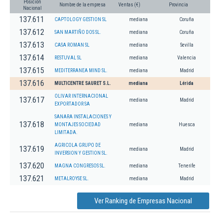
Posición
Nombre de la empresa
Ventas (€)
Provincia
Nacional
137.611
CAPTOLOGY GESTION SL
mediana
Coruña
137.612
SAN MARTIÑO DOS SL.
mediana
Coruña
137.613
CASA ROMAN SL
mediana
Sevilla
137.614
RESTUVAL SL
mediana
Valencia
137.615
MEDITERRANEA MIND SL.
mediana
Madrid
137.616
MULTICENTRE SAURET S.L.
mediana
Lérida
OLIVAR INTERNACIONAL
137.617
mediana
Madrid
EXPORTADOR SA
SANARA INSTALACIONES Y
137.618
MONTAJES SOCIEDAD
mediana
Huesca
LIMITADA.
AGRICOLA GRUPO DE
137.619
mediana
Madrid
INVERSION Y GESTION SL.
137.620
MAGNA CONGRESOS SL.
mediana
Tenerife
137.621
METALROYSE SL.
mediana
Madrid
Ver Ranking de Empresas Nacional