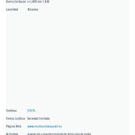
Domicilio Social
cr L-800 km 1.850
Localidad
Alcarras
Teléfono
97379...
Forma Jurídica
Sociedad limitada
Página Web
www.multicentresauret.es
Actividad
reparación y mantenimiento de vehículos de motor