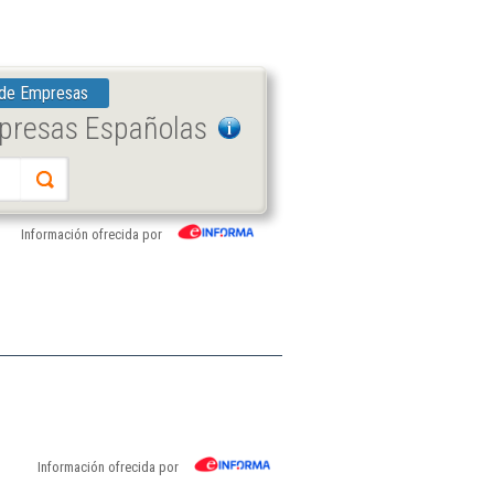
 de Empresas
mpresas Españolas
Información ofrecida por
Información ofrecida por