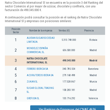
Natra Chocolate International Sl se encuentra en la posición 3 del Ranking del
sector Comercio al por mayor de azúcar, chocolate y confitería, con una
facturación de 490.345.000 €.
A continuación podrá consultar la posición en el ranking de Natra Chocolate
International Sl y empresas con posiciones similares:
Posición
Nombre de la empresa
Ventas (€)
Provincia
Sector
ALVEAN SUGAR SOCIEDAD
1
5.313.748.000
Bizkaia
LIMITADA.
MONDELEZ ESPAÑA
2
636.500.000
Madrid
COMMERCIAL SL.
NATRA CHOCOLATE
3
490.345.000
Madrid
INTERNATIONAL SL
4
FERRERO IBERICA SA
340.785.554
Barcelona
5
ACOR & TEREOS IBERIA SA
279.168.498
Madrid
6
ZUKAN SL
177.328.867
Murcia
SUGAR GLOBAL TRADING
7
158.283.181
Madrid
SL.
8
GREFUSA SL
133.716.292
Valencia
Ver Ranking de Empresas del CNAE 4636