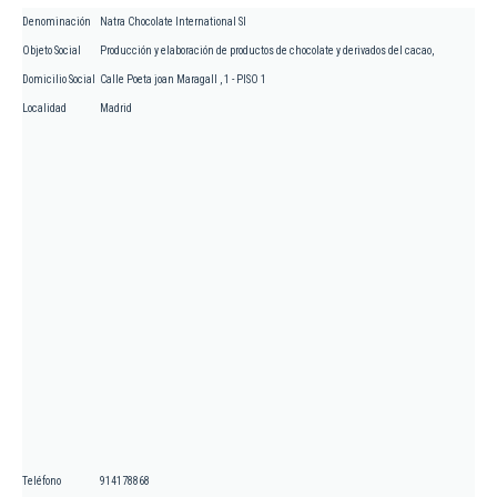
Denominación
Natra Chocolate International Sl
Objeto Social
Producción y elaboración de productos de chocolate y derivados del cacao,
Domicilio Social
Calle Poeta joan Maragall , 1 - PISO 1
Localidad
Madrid
Teléfono
914178868