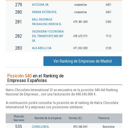
279
ACCIONA, SA
corporativa
6421
280
NEMAK EXTERIOR SL
corporativa
6421
BALL BEVERAGE
281
479.581.000
2592
PACKAGING IBERICA SL.
INGENIERIA Y ECONOMIA
282
DEL TRANSPORTE SME MP
478.673.971
7112
SA.
283
ALK ABELLO SA
471.202.000
2120
Ver Ranking de Empresas de Madrid
Posición 540
en el Ranking de
Empresas Españolas
Natra Chocolate International Sl se encuentra en la posición 540 del Ranking
Nacional de Empresas , con una facturación de 490.345.000 €.
A continuación podrá consultar la posición en el ranking de Natra Chocolate
International Sl y empresas con posiciones similares:
Posición
Nombre de la empresa
Ventas (€)
Provincia
Nacional
535
CONSILIUM SL
495.560.841
Barcelona