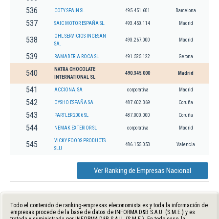
536
COTY SPAIN SL
495.451.601
Barcelona
537
SAIC MOTOR ESPAÑA SL.
493.450.114
Madrid
OHL SERVICIOS INGESAN
538
493.267.000
Madrid
SA.
539
RAMADERIA ROCA SL
491.525.122
Gerona
NATRA CHOCOLATE
540
490.345.000
Madrid
INTERNATIONAL SL
541
ACCIONA, SA
corporativa
Madrid
542
OYSHO ESPAÑA SA
487.602.369
Coruña
543
PARTLER 2006 SL
487.000.000
Coruña
544
NEMAK EXTERIOR SL
corporativa
Madrid
VICKY FOODS PRODUCTS
545
486.155.053
Valencia
SLU
Ver Ranking de Empresas Nacional
Todo el contenido de ranking-empresas.eleconomista.es y toda la información de
empresas procede de la base de datos de INFORMA D&B S.A.U. (S.M.E.) y es
tratada y suministrada por INFORMA D&B S.A.U. (S.M.E.). En todo caso, la