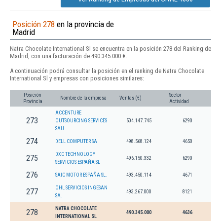
Posición 278
en la provincia de
Madrid
Natra Chocolate International Sl se encuentra en la posición 278 del Ranking de
Madrid, con una facturación de 490.345.000 €.
A continuación podrá consultar la posición en el ranking de Natra Chocolate
International Sl y empresas con posiciones similares:
Posición
Sector
Nombre de la empresa
Ventas (€)
Provincia
Actividad
ACCENTURE
273
OUTSOURCING SERVICES
504.147.745
6290
SAU
274
DELL COMPUTER SA
498.568.124
4650
DXC TECHNOLOGY
275
496.150.332
6290
SERVICIOS ESPAÑA SL
276
SAIC MOTOR ESPAÑA SL.
493.450.114
4671
OHL SERVICIOS INGESAN
277
493.267.000
8121
SA.
NATRA CHOCOLATE
278
490.345.000
4636
INTERNATIONAL SL