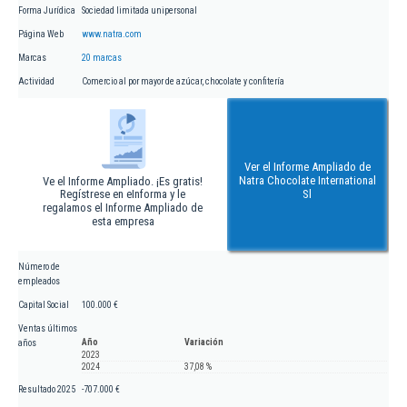
Forma Jurídica
Sociedad limitada unipersonal
Página Web
www.natra.com
Marcas
20 marcas
Actividad
Comercio al por mayor de azúcar, chocolate y confitería
Ver el Informe Ampliado de
Natra Chocolate International
Ve el Informe Ampliado. ¡Es gratis!
Regístrese en eInforma y le
Sl
regalamos el Informe Ampliado de
esta empresa
Número de
empleados
Capital Social
100.000 €
Ventas últimos
Año
Variación
años
2023
2024
37,08 %
Resultado 2025
-707.000 €