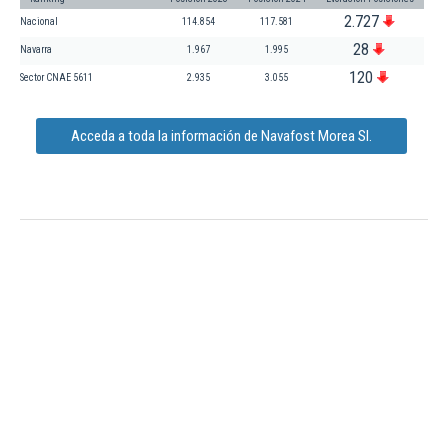
2.727
Nacional
114.854
117.581
28
Navarra
1.967
1.995
120
Sector CNAE 5611
2.935
3.055
Acceda a toda la información de Navafost Morea Sl.