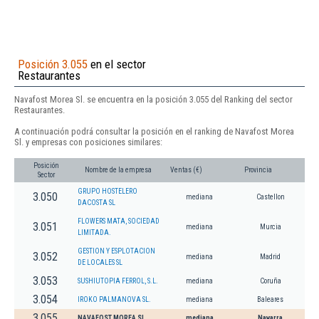
Posición 3.055
en el sector
Restaurantes
Navafost Morea Sl. se encuentra en la posición 3.055 del Ranking del sector
Restaurantes.
A continuación podrá consultar la posición en el ranking de Navafost Morea
Sl. y empresas con posiciones similares:
Posición
Nombre de la empresa
Ventas (€)
Provincia
Sector
GRUPO HOSTELERO
3.050
mediana
Castellon
DACOSTA SL
FLOWERS MATA, SOCIEDAD
3.051
mediana
Murcia
LIMITADA.
GESTION Y ESPLOTACION
3.052
mediana
Madrid
DE LOCALES SL
3.053
SUSHIUTOPIA FERROL, S.L.
mediana
Coruña
3.054
IROKO PALMANOVA SL.
mediana
Baleares
3.055
NAVAFOST MOREA SL.
mediana
Navarra