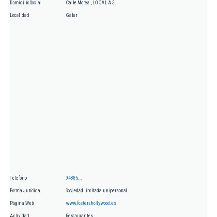
Domicilio Social
Calle Morea , LOCAL A 3.
Localidad
Galar
Teléfono
94885...
Forma Jurídica
Sociedad limitada unipersonal
Página Web
www.fostershollywood.es
Actividad
Restaurantes