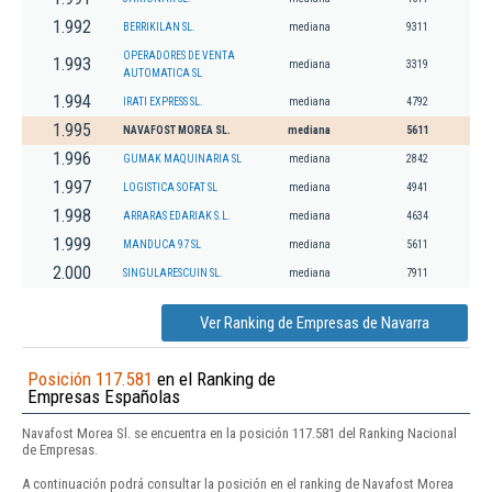
1.992
BERRIKILAN SL.
mediana
9311
OPERADORES DE VENTA
1.993
mediana
3319
AUTOMATICA SL
1.994
IRATI EXPRESS SL.
mediana
4792
1.995
NAVAFOST MOREA SL.
mediana
5611
1.996
GUMAK MAQUINARIA SL
mediana
2842
1.997
LOGISTICA SOFAT SL
mediana
4941
1.998
ARRARAS EDARIAK S.L.
mediana
4634
1.999
MANDUCA 97 SL
mediana
5611
2.000
SINGULARESCUIN SL.
mediana
7911
Ver Ranking de Empresas de Navarra
Posición 117.581
en el Ranking de
Empresas Españolas
Navafost Morea Sl. se encuentra en la posición 117.581 del Ranking Nacional
de Empresas.
A continuación podrá consultar la posición en el ranking de Navafost Morea