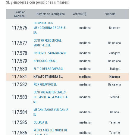
Sl. y empresas con posiciones similares:
Posición
Nombre de la empresa
Ventas (€)
Provincia
Nacional
CORPORACION
117.576
MENORQUINA DE CABLE
mediana
Baleares
SA
CENTRO RESIDENCIAL
117.577
mediana
Barcelona
MONTFELS SL
117.578
DISTRIMEL ZARAGOZA SL
mediana
Zaragoza
117.579
NEHOS OSONA SL
mediana
Barcelona
117.580
EL TIO DE LAS PAPAS SL
mediana
Málaga
117.581
NAVAFOST MOREA SL.
mediana
Navarra
117.582
PEIX GRUP DOS SL
mediana
Barcelona
CENTROS ASISTENCIALES
117.583
DE CASTILLA LA MANCHA
mediana
Madrid
SL.
MECANIZADOS VULCANIA
117.584
mediana
Gerona
SL
117.585
CULPLA SL
mediana
Tenerife
RECICLAJES DEL NORTE DE
117.586
mediana
Tenerife