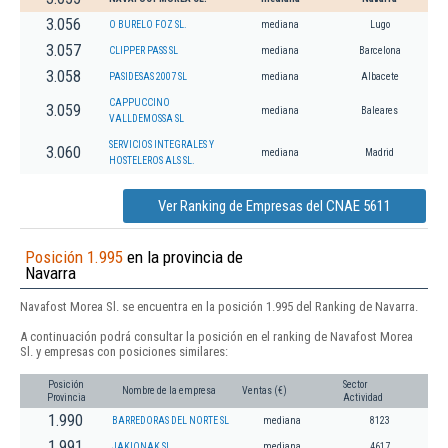
3.056
O BURELO FOZ SL.
mediana
Lugo
3.057
CLIPPER PASS SL
mediana
Barcelona
3.058
PASIDESAS 2007 SL
mediana
Albacete
CAPPUCCINO
3.059
mediana
Baleares
VALLDEMOSSA SL
SERVICIOS INTEGRALES Y
3.060
mediana
Madrid
HOSTELEROS ALS SL.
Ver Ranking de Empresas del CNAE 5611
Posición 1.995
en la provincia de
Navarra
Navafost Morea Sl. se encuentra en la posición 1.995 del Ranking de Navarra.
A continuación podrá consultar la posición en el ranking de Navafost Morea
Sl. y empresas con posiciones similares:
Posición
Sector
Nombre de la empresa
Ventas (€)
Provincia
Actividad
1.990
BARREDORAS DEL NORTE SL
mediana
8123
1.991
JAKIONAK SL.
mediana
4617