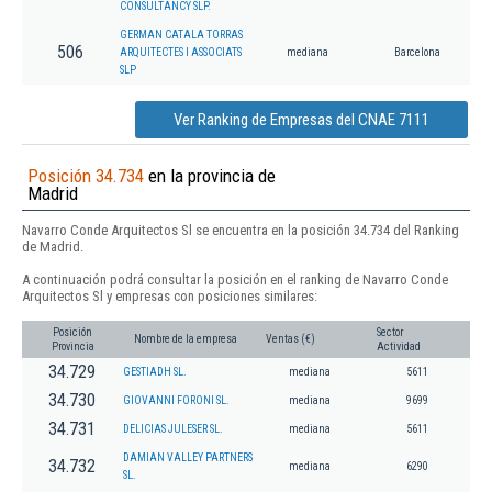
CONSULTANCY SLP.
GERMAN CATALA TORRAS
506
ARQUITECTES I ASSOCIATS
mediana
Barcelona
SLP
Ver Ranking de Empresas del CNAE 7111
Posición 34.734
en la provincia de
Madrid
Navarro Conde Arquitectos Sl se encuentra en la posición 34.734 del Ranking
de Madrid.
A continuación podrá consultar la posición en el ranking de Navarro Conde
Arquitectos Sl y empresas con posiciones similares:
Posición
Sector
Nombre de la empresa
Ventas (€)
Provincia
Actividad
34.729
GESTIADH SL.
mediana
5611
34.730
GIOVANNI FORONI SL.
mediana
9699
34.731
DELICIAS JULESER SL.
mediana
5611
DAMIAN VALLEY PARTNERS
34.732
mediana
6290
SL.