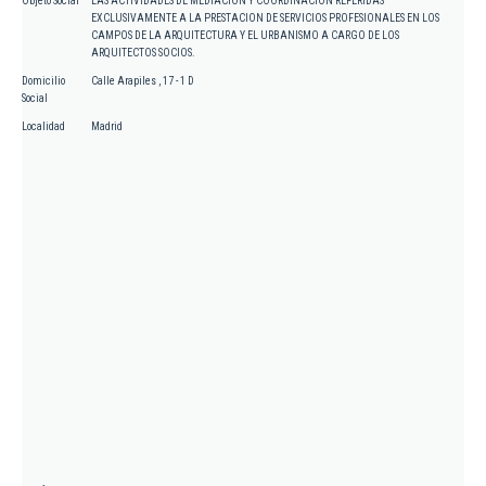
Objeto Social
LAS ACTIVIDADES DE MEDIACION Y COORDINACION REFERIDAS
EXCLUSIVAMENTE A LA PRESTACION DE SERVICIOS PROFESIONALES EN LOS
CAMPOS DE LA ARQUITECTURA Y EL URBANISMO A CARGO DE LOS
ARQUITECTOS SOCIOS.
Domicilio
Calle Arapiles , 17 - 1 D
Social
Localidad
Madrid