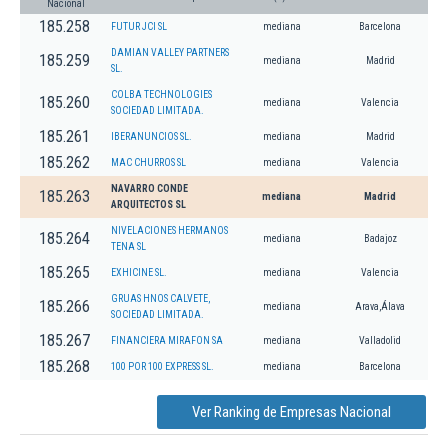
Nacional
185.258
FUTUR JCI SL
mediana
Barcelona
DAMIAN VALLEY PARTNERS
185.259
mediana
Madrid
SL.
COLBA TECHNOLOGIES
185.260
mediana
Valencia
SOCIEDAD LIMITADA.
185.261
IBERANUNCIOS SL.
mediana
Madrid
185.262
MAC CHURROS SL
mediana
Valencia
NAVARRO CONDE
185.263
mediana
Madrid
ARQUITECTOS SL
NIVELACIONES HERMANOS
185.264
mediana
Badajoz
TENA SL
185.265
EXHICINE SL.
mediana
Valencia
GRUAS HNOS CALVETE,
185.266
mediana
Arava,Álava
SOCIEDAD LIMITADA.
185.267
FINANCIERA MIRAFON SA
mediana
Valladolid
185.268
100 POR 100 EXPRESS SL.
mediana
Barcelona
Ver Ranking de Empresas Nacional