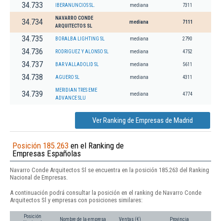
34.733
IBERANUNCIOS SL.
mediana
7311
NAVARRO CONDE
34.734
mediana
7111
ARQUITECTOS SL
34.735
BORALBA LIGHTING SL
mediana
2790
34.736
RODRIGUEZ Y ALONSO SL
mediana
4752
34.737
BAR VALLADOLID SL
mediana
5611
34.738
AGUERO SL
mediana
4311
MERIDIAN TRES EME
34.739
mediana
4774
ADVANCE SLU
Ver Ranking de Empresas de Madrid
Posición 185.263
en el Ranking de
Empresas Españolas
Navarro Conde Arquitectos Sl se encuentra en la posición 185.263 del Ranking
Nacional de Empresas.
A continuación podrá consultar la posición en el ranking de Navarro Conde
Arquitectos Sl y empresas con posiciones similares:
Posición
Nombre de la empresa
Ventas (€)
Provincia