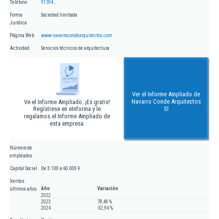
Teléfono
91594...
Forma
Sociedad limitada
Jurídica
Página Web
www.navarrocondearquitectos.com
Actividad
Servicios técnicos de arquitectura
Ver el Informe Ampliado de
Navarro Conde Arquitectos
Ve el Informe Ampliado. ¡Es gratis!
Regístrese en eInforma y le
Sl
regalamos el Informe Ampliado de
esta empresa
Número de
empleados
Capital Social
De 3.100 a 60.000 €
Ventas
Año
Variación
últimos años
2022
2023
78,48 %
2024
-32,94 %