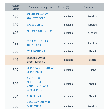
Posición
Nombre de la empresa
Ventas (€)
Provincia
Sector
BERNUZ FERNANDEZ
496
mediana
Barcelona
ARQUITECTES SLP
497
MAX ARQUI3 SL.
mediana
Barcelona
ADORAS ARQUITECTURA
498
mediana
Alicante
SLP.
PCG ARQUITECTURA E
499
mediana
Barcelona
INGENIERIA SLP
500
EASIER GESTION SL.
mediana
Madrid
NAVARRO CONDE
501
mediana
Madrid
ARQUITECTOS SL
URBANZ ARQUITECTURA Y
502
mediana
Huelva
URBANISMO SL
REZ-ESTUDIO
ARCHITECTURE
503
mediana
Madrid
MANAGEMENT AND
CONSULTING SL.
504
RELIABILITY SL.
mediana
Madrid
MASALA CONSULTORS
505
ENGINEERING
mediana
Barcelona