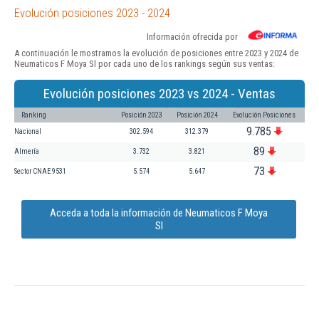
Evolución posiciones 2023 - 2024
Información ofrecida por
A continuación le mostramos la evolución de posiciones entre 2023 y 2024 de
Neumaticos F Moya Sl por cada uno de los rankings según sus ventas:
Evolución posiciones 2023 vs 2024 - Ventas
Ranking
Posición 2023
Posición 2024
Evolución Posiciones
9.785
Nacional
302.594
312.379
89
Almería
3.732
3.821
73
Sector CNAE 9531
5.574
5.647
Acceda a toda la información de Neumaticos F Moya
Sl