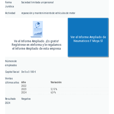
Forma
Sociedad limitada unipersonal
Jurídica
Actividad
reparación y mantenimiento de vehículos de motor
Ver el Informe Ampliado de
Neumaticos F Moya Sl
Ve el Informe Ampliado. ¡Es gratis!
Regístrese en eInforma y le regalamos
el Informe Ampliado de esta empresa
Número de
empleados
Capital Social
De 0 a 3.100 €
Ventas
Año
Variación
últimos años
2022
2023
5,15 %
2024
6,9 %
Resultado
Negativo
2024