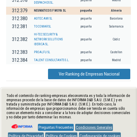
312.378
pequeña
Madrid
DESPACHOS SL.
312.379
NEUMATICOS F MOYA SL
pequeña
Almería
312.380
ADTEC AMI SL
pequeña
Barcelona
312.381
TOCOMAR SL
pequeña
Salamanca
HI-TEC SECURITY &
312.382
NETWORK SOLUTIONS
pequeña
Cádiz
IBERICA SL.
312.383
PROALFU SL
pequeña
Castellon
312.384
TALENT CONSULTANTS S.L.
pequeña
Madrid
Ver Ranking de Empresas Nacional
Todo el contenido de ranking-empresas.eleconomista.es y toda la información de
empresas procede de la base de datos de INFORMA D&B S.A.U. (S.M.E.) y es
tratada y suministrada por INFORMA D&B S.A.U. (S.M.E.). En todo caso, la
información de empresas que proporcionamos debe ser tenida en cuenta sólo
como un elemento más a considerar a la hora de adoptar decisiones comerciales
y no debe por tanto determinar las mismas.
Preguntas Frecuentes
Condiciones Generales
Política de Privacidad
Política de Cookies
Configuración de cookies