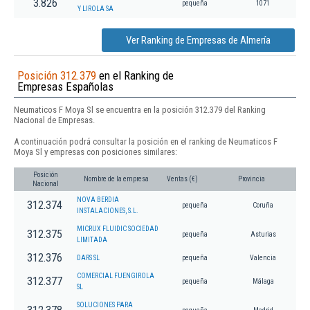
3.826
pequeña
1071
Y LIROLA SA
Ver Ranking de Empresas de Almería
Posición 312.379
en el Ranking de
Empresas Españolas
Neumaticos F Moya Sl se encuentra en la posición 312.379 del Ranking
Nacional de Empresas.
A continuación podrá consultar la posición en el ranking de Neumaticos F
Moya Sl y empresas con posiciones similares:
Posición
Nombre de la empresa
Ventas (€)
Provincia
Nacional
NOVA BERDIA
312.374
pequeña
Coruña
INSTALACIONES, S.L.
MICRUX FLUIDIC SOCIEDAD
312.375
pequeña
Asturias
LIMITADA
312.376
DARS SL
pequeña
Valencia
COMERCIAL FUENGIROLA
312.377
pequeña
Málaga
SL
SOLUCIONES PARA