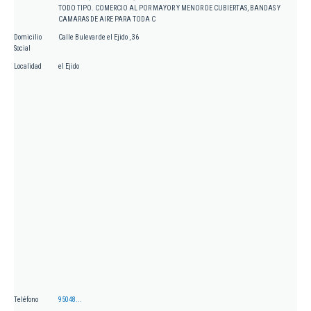
TODO TIPO. COMERCIO AL POR MAYOR Y MENOR DE CUBIERTAS, BANDAS Y
CAMARAS DE AIRE PARA TODA C
Domicilio
Calle Bulevar de el Ejido , 36
Social
Localidad
el Ejido
Teléfono
95048...