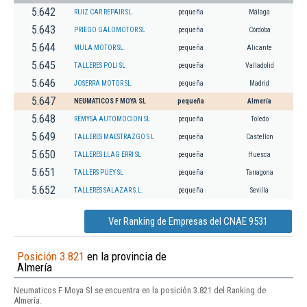
5.642
RUIZ CAR REPAIR SL.
pequeña
Málaga
5.643
PRIEGO GALOMOTOR SL
pequeña
Córdoba
5.644
MULA MOTOR SL.
pequeña
Alicante
5.645
TALLERES POLI SL
pequeña
Valladolid
5.646
JOSERRA MOTOR SL.
pequeña
Madrid
5.647
NEUMATICOS F MOYA SL
pequeña
Almería
5.648
REMYSA AUTOMOCION SL
pequeña
Toledo
5.649
TALLERES MAESTRAZGO S L
pequeña
Castellon
5.650
TALLERES LLAG ERRI SL
pequeña
Huesca
5.651
TALLERS PUEY SL
pequeña
Tarragona
5.652
TALLERES SALAZAR S.L.
pequeña
Sevilla
Ver Ranking de Empresas del CNAE 9531
Posición 3.821
en la provincia de
Almería
Neumaticos F Moya Sl se encuentra en la posición 3.821 del Ranking de
Almería.