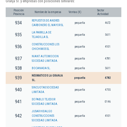
Granja Sl. y empresas con posiciones similares:
Posición
Sector
Nombre de la empresa
Ventas (€)
Provincia
Actividad
REPUESTOS DE ANDRES
934
pequeña
4672
CARBONERO EL MAYOR SL
LA PARRILLA DE
935
pequeña
5611
TEJADILLA SL
CONSTRUCCIONES LOS
936
pequeña
4101
CHICHIMOS SL
NIANT AUTOMOCION
937
pequeña
4781
SOCIEDAD LIMITADA.
938
BOCANADA SL.
pequeña
5611
NEUMATICOS LA GRANJA
939
pequeña
4782
SL.
SINCUOTAS SOCIEDAD
940
pequeña
4755
LIMITADA.
DE PABLO TEJEDOR
941
pequeña
0146
SOCIEDAD LIMITADA.
JUSAR HIDALGO
942
CONSTRUCCIONES
pequeña
4101
SOCIEDAD LIMITADA.