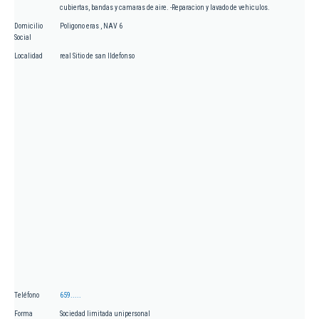
cubiertas, bandas y camaras de aire. -Reparacion y lavado de vehiculos.
Domicilio
Poligono eras , NAV 6
Social
Localidad
real Sitio de san Ildefonso
Teléfono
659.....
Forma
Sociedad limitada unipersonal