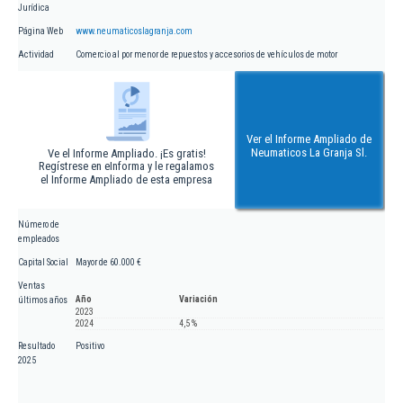
Jurídica
Página Web
www.neumaticoslagranja.com
Actividad
Comercio al por menor de repuestos y accesorios de vehículos de motor
Ver el Informe Ampliado de
Neumaticos La Granja Sl.
Ve el Informe Ampliado. ¡Es gratis!
Regístrese en eInforma y le regalamos
el Informe Ampliado de esta empresa
Número de
empleados
Capital Social
Mayor de 60.000 €
Ventas
Año
Variación
últimos años
2023
2024
4,5 %
Resultado
Positivo
2025