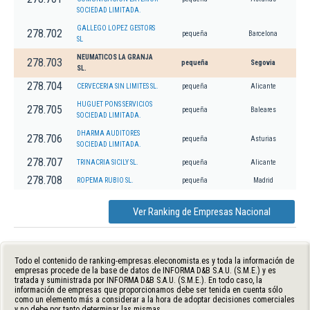
SOCIEDAD LIMITADA.
GALLEGO LOPEZ GESTORS
278.702
pequeña
Barcelona
SL
NEUMATICOS LA GRANJA
278.703
pequeña
Segovia
SL.
278.704
CERVECERIA SIN LIMITES SL.
pequeña
Alicante
HUGUET PONS SERVICIOS
278.705
pequeña
Baleares
SOCIEDAD LIMITADA.
DHARMA AUDITORES
278.706
pequeña
Asturias
SOCIEDAD LIMITADA.
278.707
TRINACRIA SICILY SL.
pequeña
Alicante
278.708
ROPEMA RUBIO SL.
pequeña
Madrid
Ver Ranking de Empresas Nacional
Todo el contenido de ranking-empresas.eleconomista.es y toda la información de
empresas procede de la base de datos de INFORMA D&B S.A.U. (S.M.E.) y es
tratada y suministrada por INFORMA D&B S.A.U. (S.M.E.). En todo caso, la
información de empresas que proporcionamos debe ser tenida en cuenta sólo
como un elemento más a considerar a la hora de adoptar decisiones comerciales
y no debe por tanto determinar las mismas.