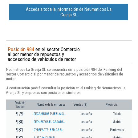
Acceda a toda la información de Neumaticos La
Granja Sl.
Posición 984
en el sector Comercio
al por menor de repuestos y
accesorios de vehículos de motor
Neumaticos La Granja Sl. se encuentra en la posición 984 del Ranking del
sector Comercio al por menor de repuestos y accesorios de vehículos de
motor.
A continuación podrá consultar la posición en el ranking de Neumaticos La
Granja Sl. y empresas con posiciones similares:
Posición
Nombre de la empresa
Ventas (€)
Provincia
Sector
979
RECAMBIOS PUEBLA SL.
pequeña
Toledo
980
REPUESTOS EL CASAR SL
pequeña
Madrid
981
DYREPARTS IBERICA SL.
pequeña
Pontevedra
982
AUTO HIFI RM SL
pequeña
Madrid