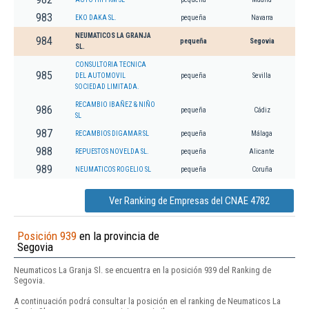
983
EKO DAKA SL.
pequeña
Navarra
NEUMATICOS LA GRANJA
984
pequeña
Segovia
SL.
CONSULTORIA TECNICA
985
DEL AUTOMOVIL
pequeña
Sevilla
SOCIEDAD LIMITADA.
RECAMBIO IBAÑEZ & NIÑO
986
pequeña
Cádiz
SL
987
RECAMBIOS DIGAMAR SL
pequeña
Málaga
988
REPUESTOS NOVELDA SL.
pequeña
Alicante
989
NEUMATICOS ROGELIO SL
pequeña
Coruña
Ver Ranking de Empresas del CNAE 4782
Posición 939
en la provincia de
Segovia
Neumaticos La Granja Sl. se encuentra en la posición 939 del Ranking de
Segovia.
A continuación podrá consultar la posición en el ranking de Neumaticos La