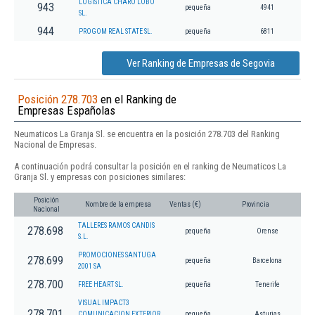
LOGISTICA CHARO LOBO
943
pequeña
4941
SL.
944
PROGOM REAL STATE SL.
pequeña
6811
Ver Ranking de Empresas de Segovia
Posición 278.703
en el Ranking de
Empresas Españolas
Neumaticos La Granja Sl. se encuentra en la posición 278.703 del Ranking
Nacional de Empresas.
A continuación podrá consultar la posición en el ranking de Neumaticos La
Granja Sl. y empresas con posiciones similares:
Posición
Nombre de la empresa
Ventas (€)
Provincia
Nacional
TALLERES RAMOS CANDIS
278.698
pequeña
Orense
S.L.
PROMOCIONES SANTUGA
278.699
pequeña
Barcelona
2001 SA
278.700
FREE HEART SL.
pequeña
Tenerife
VISUAL IMPACT3
278.701
COMUNICACION EXTERIOR
pequeña
Asturias