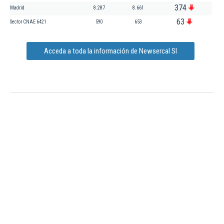
374
Madrid
8.287
8.661
63
Sector CNAE 6421
590
653
Acceda a toda la información de Newsercal Sl