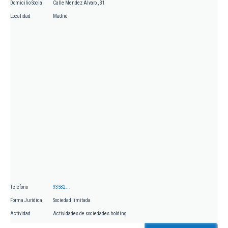
Domicilio Social
Calle Mendez Alvaro , 31
Localidad
Madrid
Teléfono
93582...
Forma Jurídica
Sociedad limitada
Actividad
Actividades de sociedades holding