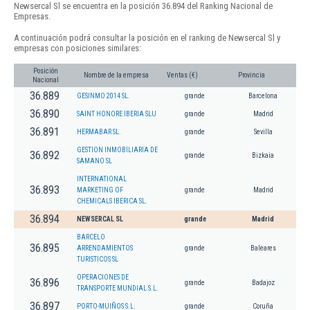
Newsercal Sl se encuentra en la posición 36.894 del Ranking Nacional de
Empresas.
A continuación podrá consultar la posición en el ranking de Newsercal Sl y
empresas con posiciones similares:
Posición
Nombre de la empresa
Ventas (€)
Provincia
Nacional
36.889
GESINMO 2014 SL.
grande
Barcelona
36.890
SAINT HONORE IBERIA SLU
grande
Madrid
36.891
HERMABAR SL.
grande
Sevilla
GESTION INMOBILIARIA DE
36.892
grande
Bizkaia
SAMANO SL
INTERNATIONAL
36.893
MARKETING OF
grande
Madrid
CHEMICALS IBERICA SL.
36.894
NEWSERCAL SL
grande
Madrid
BARCELO
36.895
ARRENDAMIENTOS
grande
Baleares
TURISTICOS SL
OPERACIONES DE
36.896
grande
Badajoz
TRANSPORTE MUNDIAL S.L.
36.897
PORTO-MUIÑOS S.L.
grande
Coruña