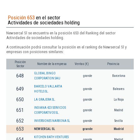
Posición 653
en el sector
Actividades de sociedades holding
Newsercal Sl se encuentra en la posición 653 del Ranking del sector
Actividades de sociedades holding.
A continuación podrá consultar la posición en el ranking de Newsercal Sl y
empresas con posiciones similares:
Posición
Nombre de la empresa
Ventas (€)
Provincia
Sector
GLOBAL BINGO
648
grande
Barcelona
CORPORATION SAU
BARCELO VALLARTA
649
grande
Baleares
HOTELS SL.
650
LA GRAJERA SL.
grande
La Rioja
INDIANA 423 SERVICIOS
651
grande
Madrid
CORPORATIVOS SL.
652
INVERSIONES NARBONA SL
grande
Sevilla
653
NEWSERCAL SL
grande
Madrid
KITCHEN BATH VENTURES
654
grande
Madrid