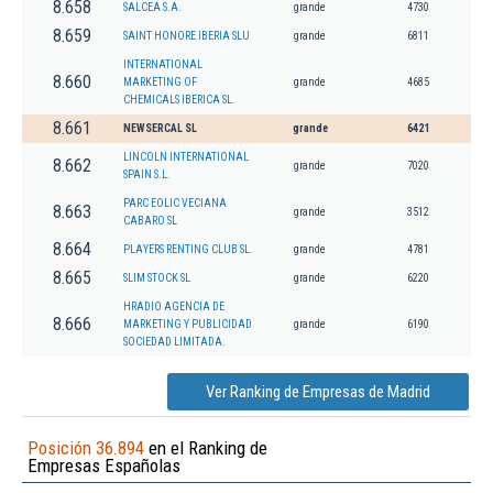
8.658
SALCEA S.A.
grande
4730
8.659
SAINT HONORE IBERIA SLU
grande
6811
INTERNATIONAL
8.660
MARKETING OF
grande
4685
CHEMICALS IBERICA SL.
8.661
NEWSERCAL SL
grande
6421
LINCOLN INTERNATIONAL
8.662
grande
7020
SPAIN S.L.
PARC EOLIC VECIANA
8.663
grande
3512
CABARO SL
8.664
PLAYERS RENTING CLUB SL.
grande
4781
8.665
SLIM STOCK SL
grande
6220
HRADIO AGENCIA DE
8.666
MARKETING Y PUBLICIDAD
grande
6190
SOCIEDAD LIMITADA.
Ver Ranking de Empresas de Madrid
Posición 36.894
en el Ranking de
Empresas Españolas