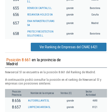
S.L.
655
BENROCK CAPITAL S.L.
grande
Barcelona
656
REGANOSA HOLDCO SA
grande
Coruña
ENA INFRAESTRUCTURAS
657
grande
Madrid
SA
PROTEC FIRE DETECTION
658
grande
Barcelona
SOLUTIONS S.L.
Ver Ranking de Empresas del CNAE 6421
Posición 8.661
en la provincia de
Madrid
Newsercal Sl se encuentra en la posición 8.661 del Ranking de Madrid.
A continuación podrá consultar la posición en el ranking de Newsercal Sl y
empresas con posiciones similares:
Posición
Sector
Nombre de la empresa
Ventas (€)
Provincia
Actividad
8.656
AUTOBRILLANTE SL
grande
4690
8.657
LIMPIEZAS AROSA SL
grande
8121