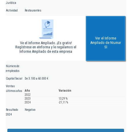
Jurídica
Actividad
Restaurantes
Ver el Informe
Ampliado de Niumar
Ve el Informe Ampliado. ¡Es gratis!
Regístrese en eInforma y le regalamos el
Sl
Informe Ampliado de esta empresa
Número de
empleados
Capital Social
De 3.100 a 60.000 €
Ventas
Año
Variación
últimos años
2022
2023
13,29 %
2024
-21,11 %
Resultado
Negativo
2024