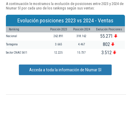
A continuación le mostramos la evolución de posiciones entre 2023 y 2024 de
Niumar Sl por cada uno de los rankings según sus ventas:
Evolución posiciones 2023 vs 2024 - Ventas
Ranking
Posición 2023
Posición 2024
Evolución Posiciones
55.271
Nacional
262.891
318.162
802
Tarragona
3.665
4.467
3.512
Sector CNAE 5611
12.225
15.737
Acceda a toda la información de Niumar Sl