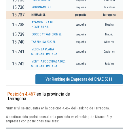
15.736
PODONAMU S.L.
pequeña
Barcelona
15.737
NIUMAR SL
pequeña
Tarragona
AYAMONTINA DE
15.738
pequeña
Huelva
HOSTELERIA SL
15.739
COCIDO Y TRADICION SL.
pequeña
Madrid
15.740
TABERNIKA 2020 SL.
pequeña
Alicante
MESON LA PLANA
15.741
pequeña
Castellon
SOCIEDAD LIMITADA.
MENTHA FOODS BADAJOZ,
15.742
pequeña
Badajoz
SOCIEDAD LIMITADA.
Ver Ranking de Empresas del CNAE 5611
Posición 4.467
en la provincia de
Tarragona
Niumar Sl se encuentra en la posición 4.467 del Ranking de Tarragona.
A continuación podrá consultar la posición en el ranking de Niumar Sl y
empresas con posiciones similares: