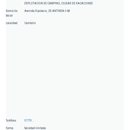
EXPLOTACION DE CAMPING, CIUDAD DE VACACIONES
Domicilio
Avenida Diputacio , ED ANTINEA II 68
Social
Localidad
Cambrils
Teléfono
97779...
Forma
Sociedad limitada