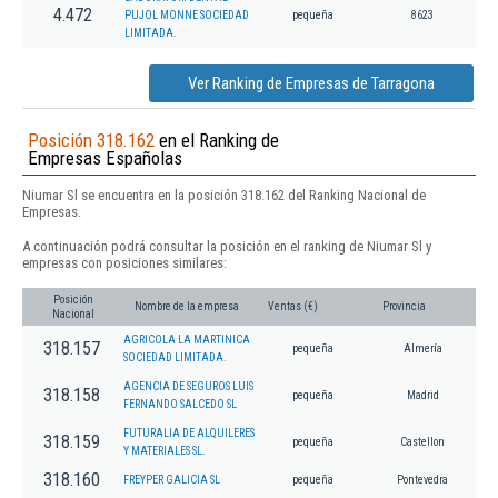
4.472
PUJOL MONNE SOCIEDAD
pequeña
8623
LIMITADA.
Ver Ranking de Empresas de Tarragona
Posición 318.162
en el Ranking de
Empresas Españolas
Niumar Sl se encuentra en la posición 318.162 del Ranking Nacional de
Empresas.
A continuación podrá consultar la posición en el ranking de Niumar Sl y
empresas con posiciones similares:
Posición
Nombre de la empresa
Ventas (€)
Provincia
Nacional
AGRICOLA LA MARTINICA
318.157
pequeña
Almería
SOCIEDAD LIMITADA.
AGENCIA DE SEGUROS LUIS
318.158
pequeña
Madrid
FERNANDO SALCEDO SL
FUTURALIA DE ALQUILERES
318.159
pequeña
Castellon
Y MATERIALES SL.
318.160
FREYPER GALICIA SL
pequeña
Pontevedra