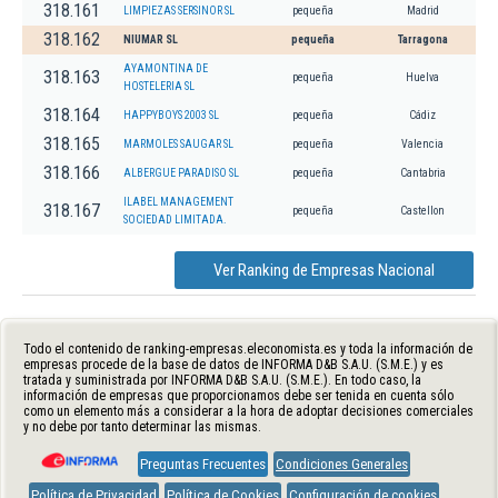
318.161
LIMPIEZAS SERSINOR SL
pequeña
Madrid
318.162
NIUMAR SL
pequeña
Tarragona
AYAMONTINA DE
318.163
pequeña
Huelva
HOSTELERIA SL
318.164
HAPPYBOYS 2003 SL
pequeña
Cádiz
318.165
MARMOLES SAUGAR SL
pequeña
Valencia
318.166
ALBERGUE PARADISO SL
pequeña
Cantabria
ILABEL MANAGEMENT
318.167
pequeña
Castellon
SOCIEDAD LIMITADA.
Ver Ranking de Empresas Nacional
Todo el contenido de ranking-empresas.eleconomista.es y toda la información de
empresas procede de la base de datos de INFORMA D&B S.A.U. (S.M.E.) y es
tratada y suministrada por INFORMA D&B S.A.U. (S.M.E.). En todo caso, la
información de empresas que proporcionamos debe ser tenida en cuenta sólo
como un elemento más a considerar a la hora de adoptar decisiones comerciales
y no debe por tanto determinar las mismas.
Preguntas Frecuentes
Condiciones Generales
Política de Privacidad
Política de Cookies
Configuración de cookies