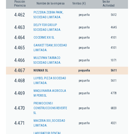
Posición
Sector
Nombre de la empresa
Ventas (€)
Provincia
Actividad
PIZZERIA ZEBRA PARK,
4.462
pequeña
5612
SOCIEDAD LIMITADA.
DELFY FDR GROUP
4.463
pequeña
4645
SOCIEDAD LIMITADA.
4.464
COCERME XXI SL
pequeña
4101
GANXET TEAM, SOCIEDAD
4.465
pequeña
4101
LIMITADA.
MULTIPAN TARRACO
4.466
pequeña
1071
SOCIEDAD LIMITADA.
4.467
NIUMAR SL
pequeña
5611
LUYBEL PIZZA SOCIEDAD
4.468
pequeña
5611
LIMITADA.
MAQUINARIA AGRICOLA
4.469
pequeña
4778
M PERIS SL
PROMOCIONS I
4.470
CONSTRUCCIONS REVERTE
pequeña
6820
SL
MACERIA XXI, SOCIEDAD
4.471
pequeña
4321
LIMITADA.
LABORATORI DENTAL