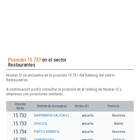
Posición 15.737
en el sector
Restaurantes
Niumar Sl se encuentra en la posición 15.737 del Ranking del sector
Restaurantes.
A continuación podrá consultar la posición en el ranking de Niumar Sl y
empresas con posiciones similares:
Posición
Nombre de la empresa
Ventas (€)
Provincia
Sector
15.732
BAR-PENSION GALICIA S.L.
pequeña
Barcelona
15.733
ICHIZU SL.
pequeña
Madrid
15.734
PIATTI E DESSERT SL.
pequeña
Barcelona
15.735
TAPASAQUA SL
pequeña
Valencia