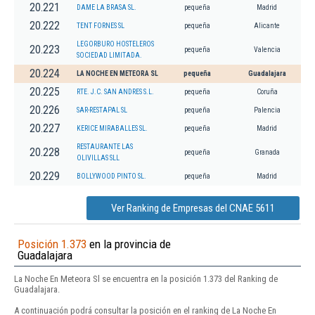
20.221
DAME LA BRASA SL.
pequeña
Madrid
20.222
TENT FORNES SL
pequeña
Alicante
LEGORBURO HOSTELEROS
20.223
pequeña
Valencia
SOCIEDAD LIMITADA.
20.224
LA NOCHE EN METEORA SL
pequeña
Guadalajara
20.225
RTE. J.C. SAN ANDRES S.L.
pequeña
Coruña
20.226
SAR-RESTAPAL SL
pequeña
Palencia
20.227
KERICE MIRABALLES SL.
pequeña
Madrid
RESTAURANTE LAS
20.228
pequeña
Granada
OLIVILLAS SLL
20.229
BOLLYWOOD PINTO SL.
pequeña
Madrid
Ver Ranking de Empresas del CNAE 5611
Posición 1.373
en la provincia de
Guadalajara
La Noche En Meteora Sl se encuentra en la posición 1.373 del Ranking de
Guadalajara.
A continuación podrá consultar la posición en el ranking de La Noche En