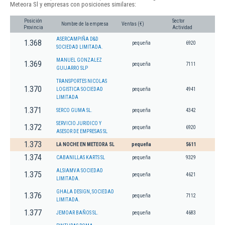
Meteora Sl y empresas con posiciones similares:
Posición
Sector
Nombre de la empresa
Ventas (€)
Provincia
Actividad
ASERCAMPIÑA D&D
1.368
pequeña
6920
SOCIEDAD LIMITADA.
MANUEL GONZALEZ
1.369
pequeña
7111
GUIJARRO SLP
TRANSPORTES NICOLAS
1.370
LOGISTICA SOCIEDAD
pequeña
4941
LIMITADA
1.371
SERCO GUMA SL.
pequeña
4342
SERVICIO JURIDICO Y
1.372
pequeña
6920
ASESOR DE EMPRESAS SL
1.373
LA NOCHE EN METEORA SL
pequeña
5611
1.374
CABANILLAS KARTS SL
pequeña
9329
ALSIAMVA SOCIEDAD
1.375
pequeña
4621
LIMITADA.
GHALA DESIGN, SOCIEDAD
1.376
pequeña
7112
LIMITADA.
1.377
JEMOAR BAÑOS SL.
pequeña
4683