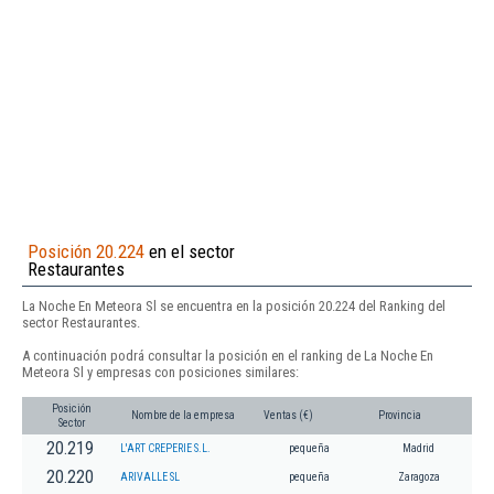
Posición 20.224
en el sector
Restaurantes
La Noche En Meteora Sl se encuentra en la posición 20.224 del Ranking del
sector Restaurantes.
A continuación podrá consultar la posición en el ranking de La Noche En
Meteora Sl y empresas con posiciones similares:
Posición
Nombre de la empresa
Ventas (€)
Provincia
Sector
20.219
L'ART CREPERIE S.L.
pequeña
Madrid
20.220
ARIVALLE SL
pequeña
Zaragoza