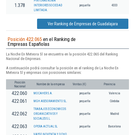
PINTURAS ROMA
1.378
INTERIORES SOCIEDAD
pequeña
4333
LIMITADA.
Ver Ranking de Empresas de Guadalajara
Posición 422.065
en el Ranking de
Empresas Españolas
La Noche En Meteora Sl se encuentra en la posición 422.065 del Ranking
Nacional de Empresas.
A continuación podrá consultar la posición en el ranking de La Noche En
Meteora Sl y empresas con posiciones similares:
Posición
Nombre de la empresa
Ventas (€)
Provincia
Nacional
422.060
MOCAHER S.A.
pequeña
Valencia
422.061
MGH ASESORAMIENTO SL.
pequeña
Córdoba
TRABAJOS ECONOMICOS
422.062
ORGANIZATIVOS Y
pequeña
Madrid
SOCIALES S.L.
422.063
OPERA ACTUAL SL
pequeña
Barcelona
VAYSO NOVENTA Y OCHO