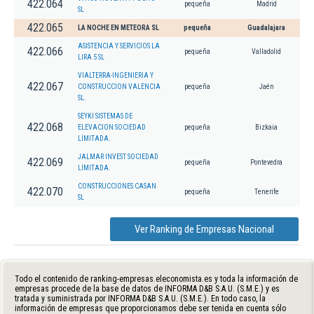
422.064
pequeña
Madrid
SL
422.065
LA NOCHE EN METEORA SL
pequeña
Guadalajara
ASISTENCIA Y SERVICIOS LA
422.066
pequeña
Valladolid
LIRA 5 SL
VIALTERRA-INGENIERIA Y
422.067
CONSTRUCCION VALENCIA
pequeña
Jaén
SL.
SEYKI SISTEMAS DE
422.068
ELEVACION SOCIEDAD
pequeña
Bizkaia
LIMITADA.
JALMAR INVEST SOCIEDAD
422.069
pequeña
Pontevedra
LIMITADA.
CONSTRUCCIONES CASAN
422.070
pequeña
Tenerife
SL
Ver Ranking de Empresas Nacional
Todo el contenido de ranking-empresas.eleconomista.es y toda la información de
empresas procede de la base de datos de INFORMA D&B S.A.U. (S.M.E.) y es
tratada y suministrada por INFORMA D&B S.A.U. (S.M.E.). En todo caso, la
información de empresas que proporcionamos debe ser tenida en cuenta sólo