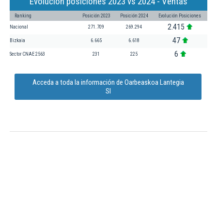
Evolución posiciones 2023 vs 2024 - Ventas
Ranking
Posición 2023
Posición 2024
Evolución Posiciones
2.415
Nacional
271.709
269.294
47
Bizkaia
6.665
6.618
6
Sector CNAE 2563
231
225
Acceda a toda la información de Oarbeaskoa Lantegia
Sl