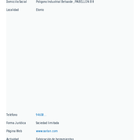
Domicilio Social
Poligono Industrial Betsaide , PABELLON B 8
Localidad
Elorrio
Teléfono
94658...
Forma Jurídica
Sociedad limitada
Página Web
www.oarlan.com
Actividad
Fabricación de herramientas