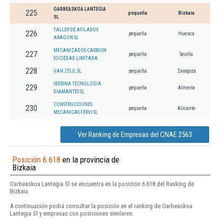
OARBEASKOA LANTEGIA
225
pequeña
Bizkaia
SL
TALLER DE AFILADOS
226
pequeña
Huesca
ARAGON SL
MECANIZADOS CARRION
227
pequeña
Sevilla
SOCIEDAD LIMITADA.
228
VAN ZEIJL SL
pequeña
Zaragoza
IBERINA TECNOLOGIA
229
pequeña
Almería
DIAMANTES SL
CONSTRUCCIONES
230
pequeña
Alicante
MECANICAS FERVI SL
Ver Ranking de Empresas del CNAE 2563
Posición 6.618
en la provincia de
Bizkaia
Oarbeaskoa Lantegia Sl se encuentra en la posición 6.618 del Ranking de
Bizkaia.
A continuación podrá consultar la posición en el ranking de Oarbeaskoa
Lantegia Sl y empresas con posiciones similares: