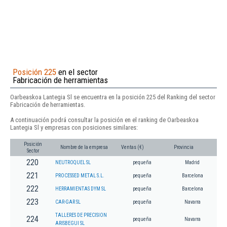
Posición 225
en el sector
Fabricación de herramientas
Oarbeaskoa Lantegia Sl se encuentra en la posición 225 del Ranking del sector
Fabricación de herramientas.
A continuación podrá consultar la posición en el ranking de Oarbeaskoa
Lantegia Sl y empresas con posiciones similares:
Posición
Nombre de la empresa
Ventas (€)
Provincia
Sector
220
NEUTROQUEL SL
pequeña
Madrid
221
PROCESSED METAL S.L.
pequeña
Barcelona
222
HERRAMIENTAS DYM SL
pequeña
Barcelona
223
CAR-GAR SL
pequeña
Navarra
TALLERES DE PRECISION
224
pequeña
Navarra
ARISBEGUI SL