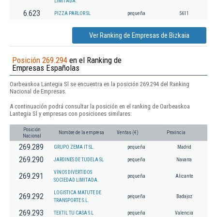
LIMITADA.
6.623
PIZZA PARLOR SL
pequeña
5611
Ver Ranking de Empresas de Bizkaia
Posición 269.294
en el Ranking de
Empresas Españolas
Oarbeaskoa Lantegia Sl se encuentra en la posición 269.294 del Ranking
Nacional de Empresas.
A continuación podrá consultar la posición en el ranking de Oarbeaskoa
Lantegia Sl y empresas con posiciones similares:
Posición
Nombre de la empresa
Ventas (€)
Provincia
Nacional
269.289
GRUPO ZEMA IT SL.
pequeña
Madrid
269.290
JARDINES DE TUDELA SL
pequeña
Navarra
VINOS DIVERTIDOS
269.291
pequeña
Alicante
SOCIEDAD LIMITADA.
LOGISTICA MATUTE DE
269.292
pequeña
Badajoz
TRANSPORTE S.L.
269.293
TEXTIL TU CASA S L
pequeña
Valencia