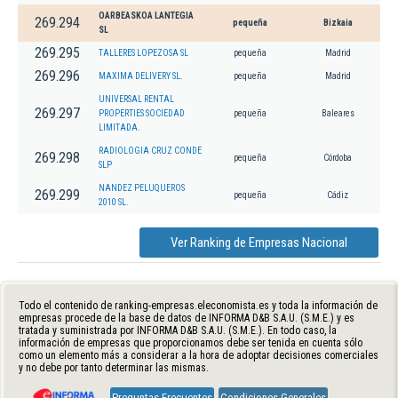
OARBEASKOA LANTEGIA
269.294
pequeña
Bizkaia
SL
269.295
TALLERES LOPEZOSA SL
pequeña
Madrid
269.296
MAXIMA DELIVERY SL.
pequeña
Madrid
UNIVERSAL RENTAL
269.297
PROPERTIES SOCIEDAD
pequeña
Baleares
LIMITADA.
RADIOLOGIA CRUZ CONDE
269.298
pequeña
Córdoba
SLP
NANDEZ PELUQUEROS
269.299
pequeña
Cádiz
2010 SL.
Ver Ranking de Empresas Nacional
Todo el contenido de ranking-empresas.eleconomista.es y toda la información de
empresas procede de la base de datos de INFORMA D&B S.A.U. (S.M.E.) y es
tratada y suministrada por INFORMA D&B S.A.U. (S.M.E.). En todo caso, la
información de empresas que proporcionamos debe ser tenida en cuenta sólo
como un elemento más a considerar a la hora de adoptar decisiones comerciales
y no debe por tanto determinar las mismas.
Preguntas Frecuentes
Condiciones Generales