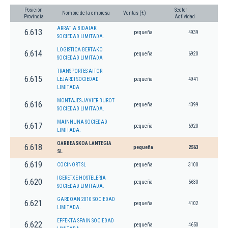
Posición
Sector
Nombre de la empresa
Ventas (€)
Provincia
Actividad
ARRATIA BIDAIAK
6.613
pequeña
4939
SOCIEDAD LIMITADA.
LOGISTICA BERTAKO
6.614
pequeña
6920
SOCIEDAD LIMITADA
TRANSPORTES AITOR
6.615
LEJARDI SOCIEDAD
pequeña
4941
LIMITADA
MONTAJES JAVIER BUROT
6.616
pequeña
4399
SOCIEDAD LIMITADA.
MAINNUNA SOCIEDAD
6.617
pequeña
6920
LIMITADA.
OARBEASKOA LANTEGIA
6.618
pequeña
2563
SL
6.619
COCINORT SL
pequeña
3100
IGERETXE HOSTELERIA
6.620
pequeña
5630
SOCIEDAD LIMITADA.
GARDOAN 2010 SOCIEDAD
6.621
pequeña
4102
LIMITADA.
EFFEKTA SPAIN SOCIEDAD
6.622
pequeña
4650