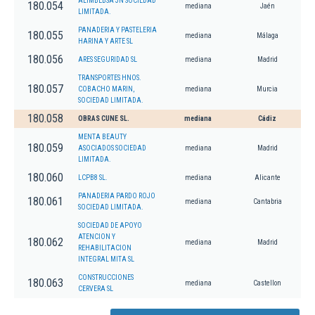
ALIMBEBSA JN SOCIEDAD
180.054
mediana
Jaén
LIMITADA.
PANADERIA Y PASTELERIA
180.055
mediana
Málaga
HARINA Y ARTE SL
180.056
ARES SEGURIDAD SL
mediana
Madrid
TRANSPORTES HNOS.
180.057
COBACHO MARIN,
mediana
Murcia
SOCIEDAD LIMITADA.
180.058
OBRAS CUNE SL.
mediana
Cádiz
MENTA BEAUTY
180.059
ASOCIADOS SOCIEDAD
mediana
Madrid
LIMITADA.
180.060
LCPB8 SL.
mediana
Alicante
PANADERIA PARDO ROJO
180.061
mediana
Cantabria
SOCIEDAD LIMITADA.
SOCIEDAD DE APOYO
ATENCION Y
180.062
mediana
Madrid
REHABILITACION
INTEGRAL MITA SL
CONSTRUCCIONES
180.063
mediana
Castellon
CERVERA SL