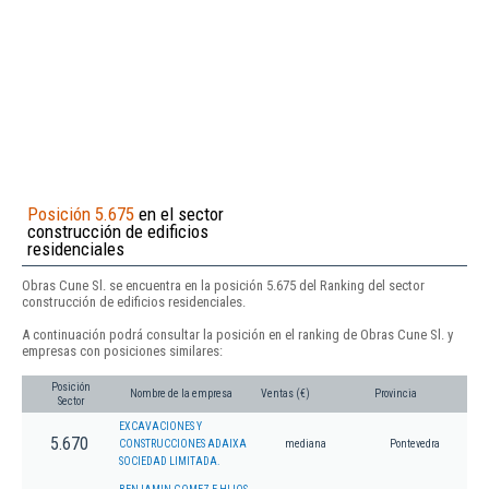
Posición 5.675
en el sector
construcción de edificios
residenciales
Obras Cune Sl. se encuentra en la posición 5.675 del Ranking del sector
construcción de edificios residenciales.
A continuación podrá consultar la posición en el ranking de Obras Cune Sl. y
empresas con posiciones similares:
Posición
Nombre de la empresa
Ventas (€)
Provincia
Sector
EXCAVACIONES Y
5.670
CONSTRUCCIONES ADAIXA
mediana
Pontevedra
SOCIEDAD LIMITADA.