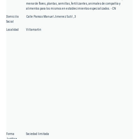
menor de flores, plantas, semillas, fertilizantes, animales de compañía y
alimentos para los mismos en establecimientos especializados. - CN
Domicilio
Calle Parroco Manuel Jimenez Sutil , 3
Social
Localidad
Villamartin
Forma
Sociedad limitada
Jurídica