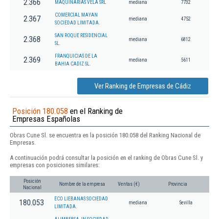
2.366
MAQUINARIAS VELA SRL
mediana
7732
COMERCIAL MAYAN
2.367
mediana
4752
SOCIEDAD LIMITADA.
SAN ROQUE RESIDENCIAL
2.368
mediana
6812
SL.
FRANQUICIAS DE LA
2.369
mediana
5611
BAHIA CADIZ SL.
Ver Ranking de Empresas de Cádiz
Posición 180.058
en el Ranking de
Empresas Españolas
Obras Cune Sl. se encuentra en la posición 180.058 del Ranking Nacional de
Empresas.
A continuación podrá consultar la posición en el ranking de Obras Cune Sl. y
empresas con posiciones similares:
Posición
Nombre de la empresa
Ventas (€)
Provincia
Nacional
ECO LIEBANAS SOCIEDAD
180.053
mediana
Sevilla
LIMITADA.