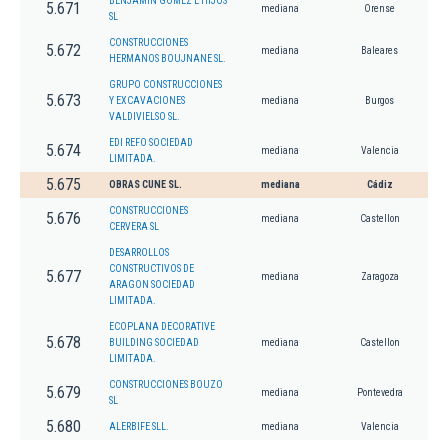
BENJAMIN GOMEZ E HIJOS
5.671
mediana
Orense
SL
CONSTRUCCIONES
5.672
mediana
Baleares
HERMANOS BOUJNANE SL.
GRUPO CONSTRUCCIONES
5.673
Y EXCAVACIONES
mediana
Burgos
VALDIVIELSO SL.
EDI REFO SOCIEDAD
5.674
mediana
Valencia
LIMITADA.
5.675
OBRAS CUNE SL.
mediana
Cádiz
CONSTRUCCIONES
5.676
mediana
Castellon
CERVERA SL
DESARROLLOS
CONSTRUCTIVOS DE
5.677
mediana
Zaragoza
ARAGON SOCIEDAD
LIMITADA.
ECOPLANA DECORATIVE
5.678
BUILDING SOCIEDAD
mediana
Castellon
LIMITADA.
CONSTRUCCIONES BOUZO
5.679
mediana
Pontevedra
SL
5.680
ALERBIFE SLL.
mediana
Valencia