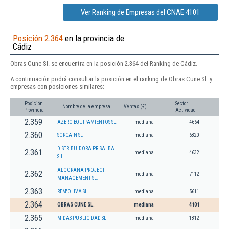
Ver Ranking de Empresas del CNAE 4101
Posición 2.364
en la provincia de
Cádiz
Obras Cune Sl. se encuentra en la posición 2.364 del Ranking de Cádiz.
A continuación podrá consultar la posición en el ranking de Obras Cune Sl. y
empresas con posiciones similares:
Posición
Sector
Nombre de la empresa
Ventas (€)
Provincia
Actividad
2.359
AZERO EQUIPAMIENTOS SL.
mediana
4664
2.360
SORCAIN SL
mediana
6820
DISTRIBUIDORA PRISALBA
2.361
mediana
4632
S.L.
ALGORANA PROJECT
2.362
mediana
7112
MANAGEMENT SL.
2.363
REM'OLIVA SL.
mediana
5611
2.364
OBRAS CUNE SL.
mediana
4101
2.365
MIDAS PUBLICIDAD SL
mediana
1812