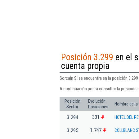
Posición 3.299
en el s
cuenta propia
Sorcain Sl se encuentra en la posición 3.299 
A continuación podrá consultar la posición e
Posición
Evolución
Nombre de la
Sector
Posiciones
331
3.294
HOTEL DEL P
1.747
3.295
COLLBLANC S