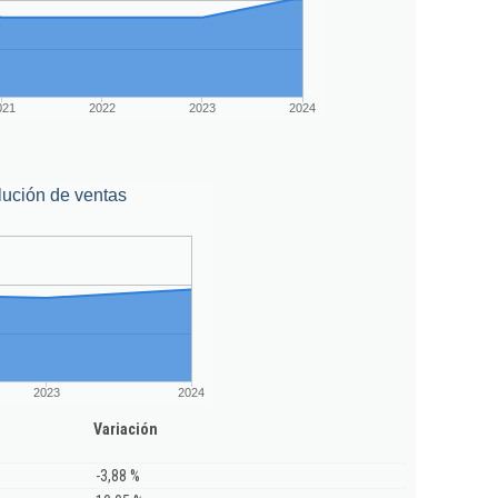
021
2022
2023
2024
lución de ventas
2023
2024
Variación
-3,88 %