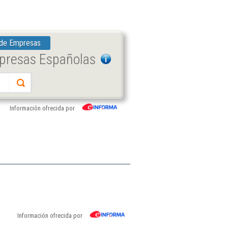
 de Empresas
mpresas Españolas
Información ofrecida por
Información ofrecida por