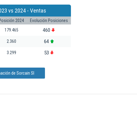
023 vs 2024 - Ventas
Posición 2024
Evolución Posiciones
460
179.465
64
2.360
53
3.299
ación de Sorcain Sl