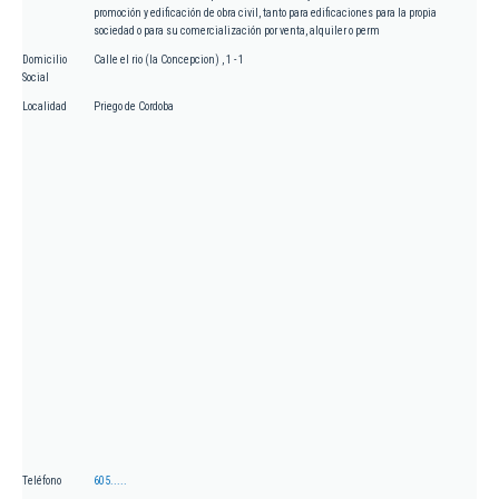
promoción y edificación de obra civil, tanto para edificaciones para la propia
sociedad o para su comercialización por venta, alquiler o perm
Domicilio
Calle el rio (la Concepcion) , 1 - 1
Social
Localidad
Priego de Cordoba
Teléfono
605.....