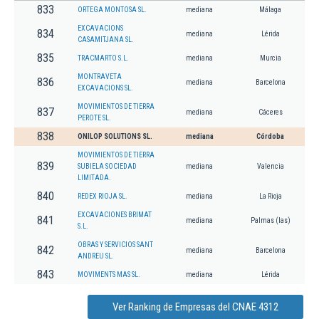
833
ORTEGA MONTOSA SL.
mediana
Málaga
EXCAVACIONS
834
mediana
Lérida
CASAMITJANA SL.
835
TRACMARTO S.L.
mediana
Murcia
MONTRAVETA
836
mediana
Barcelona
EXCAVACIONS SL.
MOVIMIENTOS DE TIERRA
837
mediana
Cáceres
PEROTE SL.
838
ONILOP SOLUTIONS SL.
mediana
Córdoba
MOVIMIENTOS DE TIERRA
839
SUBIELA SOCIEDAD
mediana
Valencia
LIMITADA.
840
REDEX RIOJA SL.
mediana
La Rioja
EXCAVACIONES BRIMAT
841
mediana
Palmas (las)
S.L.
OBRAS Y SERVICIOS SANT
842
mediana
Barcelona
ANDREU SL.
843
MOVIMENTS MAS SL.
mediana
Lérida
Ver Ranking de Empresas del CNAE 4312