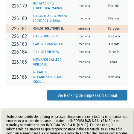
INSTALACIONES
226.179
mediana
Valencia
HIDRAULICAS MARA SL
ORIGYN BRAND COMPANY
226.180
mediana
Valencia
SOCIEDAD LIMITADA.
226.181
ONILOP SOLUTIONS SL.
mediana
Córdoba
226.182
F.A.L.V. TRADING SL.
mediana
Barcelona
226.183
CARPINTERIA SENIJA SL.
mediana
Alicante
226.184
TU NIDO TENERIFE SL.
mediana
Tenerife
HERMANOS GALLEGO
226.185
mediana
Cádiz
PINEDA SL
MECATECNO
226.186
MECANITZATS TECNICS I
mediana
Barcelona
CNC S.L.
Ver Ranking de Empresas Nacional
Todo el contenido de ranking-empresas.eleconomista.es y toda la información de
empresas procede de la base de datos de INFORMA D&B S.A.U. (S.M.E.) y es
tratada y suministrada por INFORMA D&B S.A.U. (S.M.E.). En todo caso, la
información de empresas que proporcionamos debe ser tenida en cuenta sólo
como un elemento más a considerar a la hora de adoptar decisiones comerciales