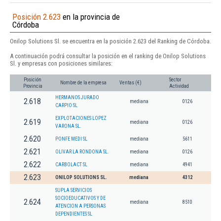
Posición 2.623
en la provincia de
Córdoba
Onilop Solutions Sl. se encuentra en la posición 2.623 del Ranking de Córdoba.
A continuación podrá consultar la posición en el ranking de Onilop Solutions
Sl. y empresas con posiciones similares:
Posición
Sector
Nombre de la empresa
Ventas (€)
Provincia
Actividad
HERMANOS JURADO
2.618
mediana
0126
CARPIO SL
EXPLOTACIONES LOPEZ
2.619
mediana
0126
VARONA SL.
2.620
PONFE MEDI SL
mediana
5611
2.621
OLIVAR LA RONDONA SL.
mediana
0126
2.622
CARBOLACT SL
mediana
4941
2.623
ONILOP SOLUTIONS SL.
mediana
4312
SUPLA SERVICIOS
SOCIOEDUCATIVOS Y DE
2.624
mediana
8510
ATENCION A PERSONAS
DEPENDIENTES SL