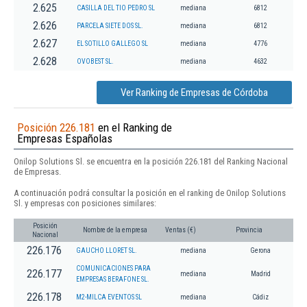
2.625
CASILLA DEL TIO PEDRO SL
mediana
6812
2.626
PARCELA SIETE DOS SL.
mediana
6812
2.627
EL SOTILLO GALLEGO SL
mediana
4776
2.628
OVOBEST SL.
mediana
4632
Ver Ranking de Empresas de Córdoba
Posición 226.181
en el Ranking de
Empresas Españolas
Onilop Solutions Sl. se encuentra en la posición 226.181 del Ranking Nacional
de Empresas.
A continuación podrá consultar la posición en el ranking de Onilop Solutions
Sl. y empresas con posiciones similares:
Posición
Nombre de la empresa
Ventas (€)
Provincia
Nacional
226.176
GAUCHO LLORET SL.
mediana
Gerona
COMUNICACIONES PARA
226.177
mediana
Madrid
EMPRESAS BERAFONE SL.
226.178
M2-MILCA EVENTOS SL
mediana
Cádiz