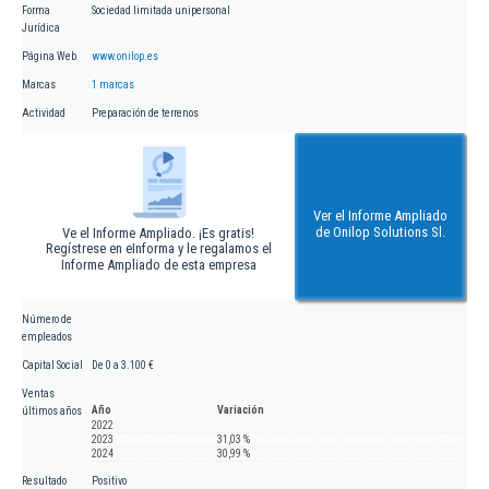
Forma
Sociedad limitada unipersonal
Jurídica
Página Web
www.onilop.es
Marcas
1 marcas
Actividad
Preparación de terrenos
Ver el Informe Ampliado
de Onilop Solutions Sl.
Ve el Informe Ampliado. ¡Es gratis!
Regístrese en eInforma y le regalamos el
Informe Ampliado de esta empresa
Número de
empleados
Capital Social
De 0 a 3.100 €
Ventas
Año
Variación
últimos años
2022
2023
31,03 %
2024
30,99 %
Resultado
Positivo