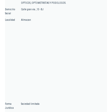
OPTICOS, OPTOMETRISTAS Y PODOLOGOS.
Domicilio
Calle gran via , 13 - BJ
Social
Localidad
Almazan
Forma
Sociedad limitada
Jurídica