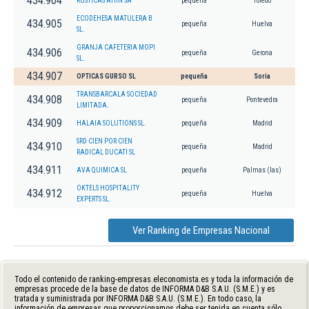
434.904
RUSTICAS AHIN SA
pequeña
Toledo
ECODEHESA MATULERA B
434.905
pequeña
Huelva
SL.
GRANJA CAFETERIA MOPI
434.906
pequeña
Gerona
SL.
434.907
OPTICAS GURSO SL
pequeña
Soria
TRANSBARCALA SOCIEDAD
434.908
pequeña
Pontevedra
LIMITADA.
434.909
HALAIA SOLUTIONS SL.
pequeña
Madrid
SRD CIEN POR CIEN
434.910
pequeña
Madrid
RADICAL DUCATI SL
434.911
AVA QUIMICA SL
pequeña
Palmas (las)
OKTELS HOSPITALITY
434.912
pequeña
Huelva
EXPERTS SL.
Ver Ranking de Empresas Nacional
Todo el contenido de ranking-empresas.eleconomista.es y toda la información de
empresas procede de la base de datos de INFORMA D&B S.A.U. (S.M.E.) y es
tratada y suministrada por INFORMA D&B S.A.U. (S.M.E.). En todo caso, la
información de empresas que proporcionamos debe ser tenida en cuenta sólo