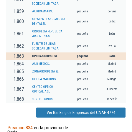
SOCIEDAD LIMITADA.
1.859
AUDICASMAR SL
pequeña
Coruña
CREADENT LABORATORIO
1.860
pequeña
Cádiz
DENTAL SL.
ORTOPEDIA REPUBLICA
1.861
pequeña
León
ARGENTINA SL
FUENTES DE LIBAR
1.862
pequeña
Sevilla
SOCIEDAD LIMITADA.
1.863
OPTICAS GURSO SL
pequeña
Soria
1.864
AURIMEDIC SL
pequeña
Madrid
1.865
ZONAORTOPEDIA SL.
pequeña
Madrid
1.866
OPTICA MACHIN SL
pequeña
Málaga
CENTRO OPTICO
1.867
pequeña
Albacete
OPTICALIA SL
1.868
SUNTRUCKINC SL.
pequeña
Tenerife
Ver Ranking de Empresas del CNAE 4774
Posición 834
en la provincia de