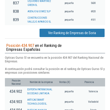
IZQUIERDO MARTINEZ
837
pequeña
5630
GREEN SL
838
ASENJO & GOMEZ SLP
pequeña
6920
CONSTRUCCIONES
839
pequeña
4101
VALLEJO APARICIO SL
Ver Ranking de Empresas de Soria
Posición 434.907
en el Ranking de
Empresas Españolas
Opticas Gurso Sl se encuentra en la posición 434.907 del Ranking Nacional de
Empresas.
A continuación podrá consultar la posición en el ranking de Opticas Gurso Sl y
empresas con posiciones similares:
Posición
Nombre de la empresa
Ventas (€)
Provincia
Nacional
EXPERTA PATRIMONIAL
434.902
pequeña
Valencia
SOCIEDAD LIMITADA.
ARTICAE SMART
434.903
pequeña
Valladolid
TECHNOLOGIES SL.