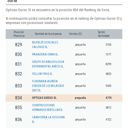
Soria
Opticas Gurso Sl se encuentra en la posición 834 del Ranking de Soria.
A continuación podrá consultar la posición en el ranking de Opticas Gurso Sl y
empresas con posiciones similares:
Posición
Sector
Nombre de la empresa
Ventas (€)
Provincia
Actividad
MUEBLES GONZALEZ
829
pequeña
3100
CALONGE SL
830
PANADERIA OSMA SL.
pequeña
1071
GRUPO DE ARQUEOLOGIA
831
pequeña
8299
EXPERIMENTAL ARECO SL
832
YELLOW FROG SL
pequeña
6820
FUNERARIA AGREDA
833
VIRGEN DE LOS MILAGROS
pequeña
9630
2007 SL
834
OPTICAS GURSO SL
pequeña
4774
CONSTRUCCIONES
835
pequeña
6812
HERMANOS REBOLLAR SL
CARNICERIA LA HOGUERA
836
pequeña
4722
SL