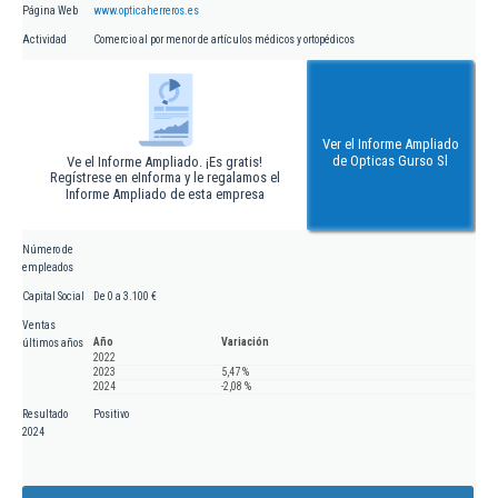
Página Web
www.opticaherreros.es
Actividad
Comercio al por menor de artículos médicos y ortopédicos
Ver el Informe Ampliado
de Opticas Gurso Sl
Ve el Informe Ampliado. ¡Es gratis!
Regístrese en eInforma y le regalamos el
Informe Ampliado de esta empresa
Número de
empleados
Capital Social
De 0 a 3.100 €
Ventas
Año
Variación
últimos años
2022
2023
5,47 %
2024
-2,08 %
Resultado
Positivo
2024