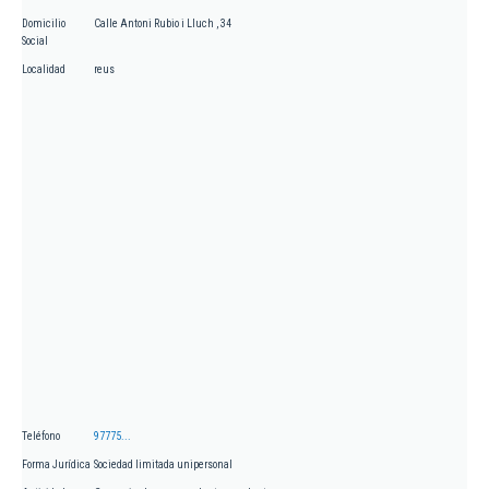
Domicilio
Calle Antoni Rubio i Lluch , 34
Social
Localidad
reus
Teléfono
97775...
Forma Jurídica
Sociedad limitada unipersonal