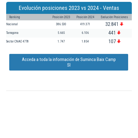
Evolución posiciones 2023 vs 2024 - Ventas
Ranking
Posición 2023
Posición 2024
Evolución Posiciones
32.841
Nacional
386.530
419.371
441
Tarragona
5.665
6.106
107
Sector CNAE 4778
1.747
1.854
Acceda a toda la información de Suminca Baix Camp
Sl