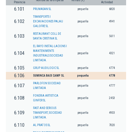
Nombre de la empresa
Ventas (€)
Provincia
Actividad
6.101
PRUMASAN SL
pequeña
6820
TRANSPORTS I
6.102
EXCAVACIONES PALAU
pequeña
4941
GALOFRE SL
RESTAURANT COLL DE
6.103
pequeña
5611
SANTA CRISTINA SL
EL RAYO INSTAL-LACIONS I
MANTENIMENTS
6.104
pequeña
4321
INDUSTRIALS SOCIEDAD
LIMITADA.
6.105
GRUP AUDILOGIC SL
pequeña
4774
6.106
SUMINCA BAIX CAMP SL
pequeña
4778
PARLOFON SOCIEDAD
6.107
pequeña
4777
LIMITADA
FONERIA ARTISTICA
6.108
pequeña
2453
GINFER SL
FAST AND SERIOUS
6.109
TRANSPORT, SOCIEDAD
pequeña
4933
LIMITADA.
6.110
AL PRAT 35 SL
pequeña
7020