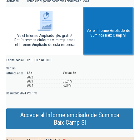
Actividad
Comercio al por menor de otros productos nuevos
Ver el Informe Ampliado de
Suminca Baix Camp Sl
Ve el Informe Ampliado. ¡Es gratis!
Regístrese en eInforma y le regalamos
el Informe Ampliado de esta empresa
Capital Social
De 3.100 a 60.000 €
Ventas
Año
Variación
últimos años
2022
2023
36,61 %
2024
-5,09 %
Resultado 2024
Positivo
Accede al Informe ampliado de Suminca
Baix Camp Sl