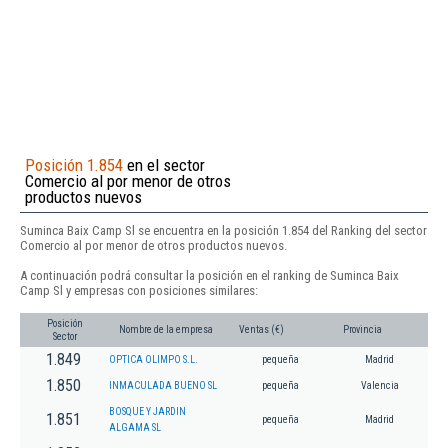
Posición 1.854
en el sector
Comercio al por menor de otros
productos nuevos
Suminca Baix Camp Sl se encuentra en la posición 1.854 del Ranking del sector
Comercio al por menor de otros productos nuevos.
A continuación podrá consultar la posición en el ranking de Suminca Baix
Camp Sl y empresas con posiciones similares:
Posición
Nombre de la empresa
Ventas (€)
Provincia
Sector
1.849
OPTICA OLIMPO S.L.
pequeña
Madrid
1.850
INMACULADA BUENO SL
pequeña
Valencia
BOSQUE Y JARDIN
1.851
pequeña
Madrid
ALGAMA SL