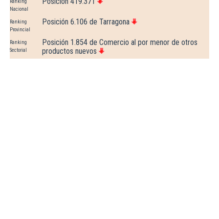
Posición 419.371
Ranking
Nacional
Posición 6.106 de Tarragona
Ranking
Provincial
Posición 1.854 de Comercio al por menor de otros
Ranking
productos nuevos
Sectorial