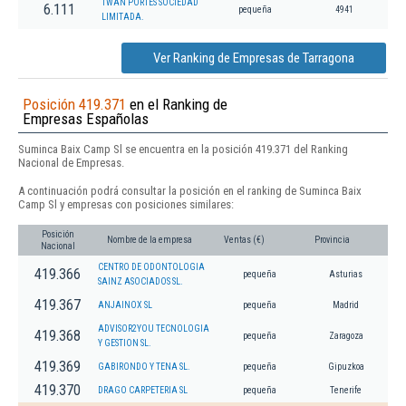
TWAN PORTES SOCIEDAD
6.111
pequeña
4941
LIMITADA.
Ver Ranking de Empresas de Tarragona
Posición 419.371
en el Ranking de
Empresas Españolas
Suminca Baix Camp Sl se encuentra en la posición 419.371 del Ranking
Nacional de Empresas.
A continuación podrá consultar la posición en el ranking de Suminca Baix
Camp Sl y empresas con posiciones similares:
Posición
Nombre de la empresa
Ventas (€)
Provincia
Nacional
CENTRO DE ODONTOLOGIA
419.366
pequeña
Asturias
SAINZ ASOCIADOS SL.
419.367
ANJAINOX SL
pequeña
Madrid
ADVISOR2YOU TECNOLOGIA
419.368
pequeña
Zaragoza
Y GESTION SL.
419.369
GABIRONDO Y TENA SL.
pequeña
Gipuzkoa
419.370
DRAGO CARPETERIA SL
pequeña
Tenerife