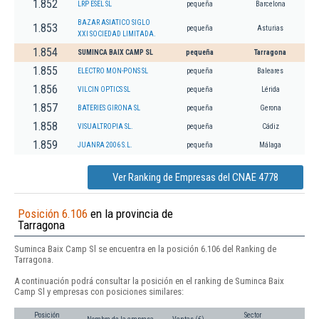
1.852
LRP ESEL SL
pequeña
Barcelona
BAZAR ASIATICO SIGLO
1.853
pequeña
Asturias
XXI SOCIEDAD LIMITADA.
1.854
SUMINCA BAIX CAMP SL
pequeña
Tarragona
1.855
ELECTRO MON-PONS SL
pequeña
Baleares
1.856
VILCIN OPTICS SL
pequeña
Lérida
1.857
BATERIES GIRONA SL
pequeña
Gerona
1.858
VISUALTROPIA SL.
pequeña
Cádiz
1.859
JUANRA 2006 S.L.
pequeña
Málaga
Ver Ranking de Empresas del CNAE 4778
Posición 6.106
en la provincia de
Tarragona
Suminca Baix Camp Sl se encuentra en la posición 6.106 del Ranking de
Tarragona.
A continuación podrá consultar la posición en el ranking de Suminca Baix
Camp Sl y empresas con posiciones similares:
Posición
Sector