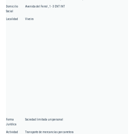
Domicilio
Avenida del Ferrol , 1 - 3 ENT INT
Social
Localidad
Viveiro
Forma
Sociedad limitada unipersonal
Jurídica
Actividad
Transporte de mercancías por carretera