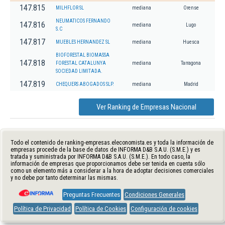
147.815
MILHFLOR SL
mediana
Orense
NEUMATICOS FERNANDO
147.816
mediana
Lugo
S.C
147.817
MUEBLES HERNANDEZ SL
mediana
Huesca
BIOFORESTAL BIOMASSA
147.818
FORESTAL CATALUNYA
mediana
Tarragona
SOCIEDAD LIMITADA.
147.819
CHEQUERS ABOGADOS SLP.
mediana
Madrid
Ver Ranking de Empresas Nacional
Todo el contenido de ranking-empresas.eleconomista.es y toda la información de
empresas procede de la base de datos de INFORMA D&B S.A.U. (S.M.E.) y es
tratada y suministrada por INFORMA D&B S.A.U. (S.M.E.). En todo caso, la
información de empresas que proporcionamos debe ser tenida en cuenta sólo
como un elemento más a considerar a la hora de adoptar decisiones comerciales
y no debe por tanto determinar las mismas.
Preguntas Frecuentes
Condiciones Generales
Política de Privacidad
Política de Cookies
Configuración de cookies