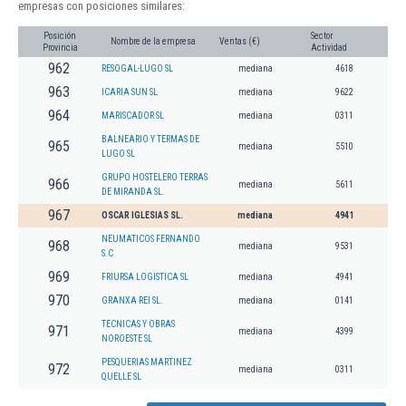
empresas con posiciones similares:
Posición
Sector
Nombre de la empresa
Ventas (€)
Provincia
Actividad
962
RESOGAL-LUGO SL
mediana
4618
963
ICARIA SUN SL
mediana
9622
964
MARISCADOR SL
mediana
0311
BALNEARIO Y TERMAS DE
965
mediana
5510
LUGO SL
GRUPO HOSTELERO TERRAS
966
mediana
5611
DE MIRANDA SL.
967
OSCAR IGLESIAS SL.
mediana
4941
NEUMATICOS FERNANDO
968
mediana
9531
S.C
969
FRIURSA LOGISTICA SL
mediana
4941
970
GRANXA REI SL.
mediana
0141
TECNICAS Y OBRAS
971
mediana
4399
NOROESTE SL
PESQUERIAS MARTINEZ
972
mediana
0311
QUELLE SL