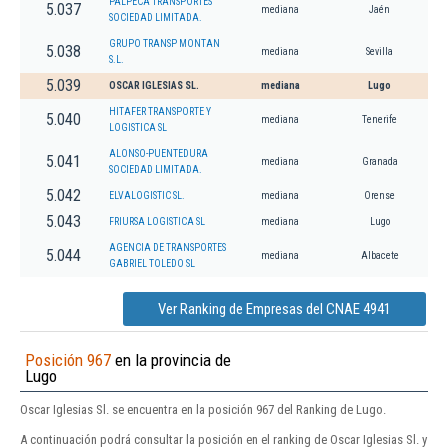
PALPECA TRANSPORTES
5.037
mediana
Jaén
SOCIEDAD LIMITADA.
GRUPO TRANSP MONTAN
5.038
mediana
Sevilla
S.L.
5.039
OSCAR IGLESIAS SL.
mediana
Lugo
HITAFER TRANSPORTE Y
5.040
mediana
Tenerife
LOGISTICA SL
ALONSO-PUENTEDURA
5.041
mediana
Granada
SOCIEDAD LIMITADA.
5.042
ELVALOGISTIC SL.
mediana
Orense
5.043
FRIURSA LOGISTICA SL
mediana
Lugo
AGENCIA DE TRANSPORTES
5.044
mediana
Albacete
GABRIEL TOLEDO SL
Ver Ranking de Empresas del CNAE 4941
Posición 967
en la provincia de
Lugo
Oscar Iglesias Sl. se encuentra en la posición 967 del Ranking de Lugo.
A continuación podrá consultar la posición en el ranking de Oscar Iglesias Sl. y