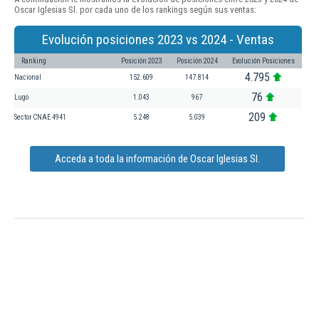
Oscar Iglesias Sl. por cada uno de los rankings según sus ventas:
Evolución posiciones 2023 vs 2024 - Ventas
Ranking
Posición 2023
Posición 2024
Evolución Posiciones
4.795
Nacional
152.609
147.814
76
Lugo
1.043
967
209
Sector CNAE 4941
5.248
5.039
Acceda a toda la información de Oscar Iglesias Sl.