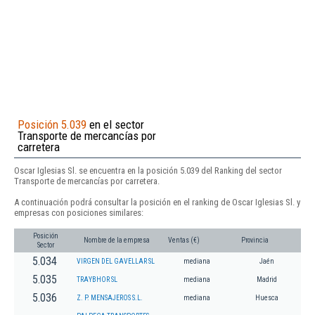
Posición 5.039
en el sector
Transporte de mercancías por
carretera
Oscar Iglesias Sl. se encuentra en la posición 5.039 del Ranking del sector
Transporte de mercancías por carretera.
A continuación podrá consultar la posición en el ranking de Oscar Iglesias Sl. y
empresas con posiciones similares:
Posición
Nombre de la empresa
Ventas (€)
Provincia
Sector
5.034
VIRGEN DEL GAVELLAR SL
mediana
Jaén
5.035
TRAYBHOR SL
mediana
Madrid
5.036
Z. P. MENSAJEROS S.L.
mediana
Huesca