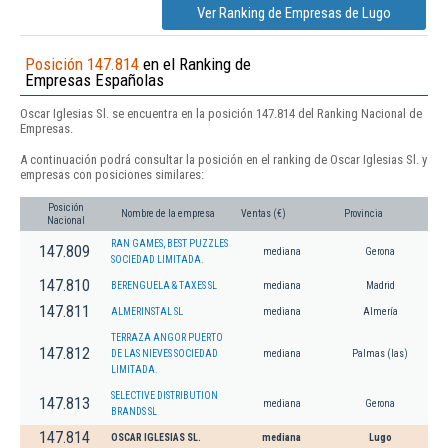
Ver Ranking de Empresas de Lugo
Posición 147.814
en el Ranking de
Empresas Españolas
Oscar Iglesias Sl. se encuentra en la posición 147.814 del Ranking Nacional de
Empresas.
A continuación podrá consultar la posición en el ranking de Oscar Iglesias Sl. y
empresas con posiciones similares:
Posición
Nombre de la empresa
Ventas (€)
Provincia
Nacional
RAN GAMES, BEST PUZZLES
147.809
mediana
Gerona
SOCIEDAD LIMITADA.
147.810
BERENGUELA & TAXES SL
mediana
Madrid
147.811
ALMERINSTAL SL
mediana
Almería
TERRAZA ANGOR PUERTO
147.812
DE LAS NIEVES SOCIEDAD
mediana
Palmas (las)
LIMITADA.
SELECTIVE DISTRIBUTION
147.813
mediana
Gerona
BRANDS SL
147.814
OSCAR IGLESIAS SL.
mediana
Lugo