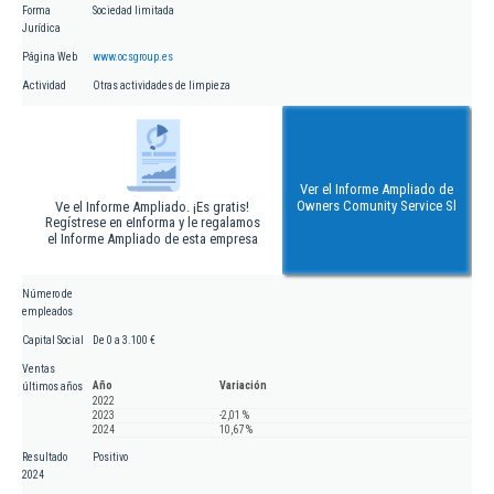
Forma
Sociedad limitada
Jurídica
Página Web
www.ocsgroup.es
Actividad
Otras actividades de limpieza
Ver el Informe Ampliado de
Owners Comunity Service Sl
Ve el Informe Ampliado. ¡Es gratis!
Regístrese en eInforma y le regalamos
el Informe Ampliado de esta empresa
Número de
empleados
Capital Social
De 0 a 3.100 €
Ventas
Año
Variación
últimos años
2022
2023
-2,01 %
2024
10,67 %
Resultado
Positivo
2024