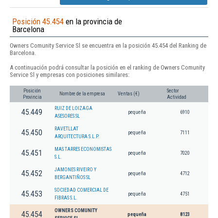
Posición 45.454
en la provincia de
Barcelona
Owners Comunity Service Sl se encuentra en la posición 45.454 del Ranking de
Barcelona.
A continuación podrá consultar la posición en el ranking de Owners Comunity
Service Sl y empresas con posiciones similares:
Posición
Sector
Nombre de la empresa
Ventas (€)
Provincia
Actividad
RUIZ DE LOIZAGA
45.449
pequeña
6910
ASESORES SL
RAVETLLAT
45.450
pequeña
7111
ARQUITECTURA S.L.P.
MAS TARRES ECONOMISTAS
45.451
pequeña
7020
S.L.
JAMONES RIVEIRO Y
45.452
pequeña
4712
BERGANTIÑOS SL
SOCIEDAD COMERCIAL DE
45.453
pequeña
4751
FIBRAS S.L.
OWNERS COMUNITY
45.454
pequeña
8123