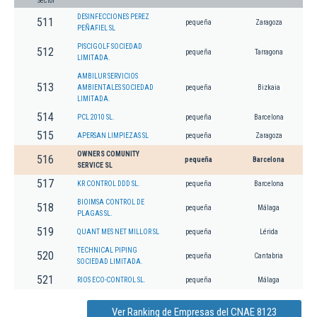
Sector
DESINFECCIONES PEREZ
511
pequeña
Zaragoza
PEÑAFIEL SL
PISCIGOLF SOCIEDAD
512
pequeña
Tarragona
LIMITADA.
AMBILUR SERVICIOS
513
AMBIENTALES SOCIEDAD
pequeña
Bizkaia
LIMITADA.
514
PCL 2010 SL.
pequeña
Barcelona
515
APERSAN LIMPIEZAS SL
pequeña
Zaragoza
OWNERS COMUNITY
516
pequeña
Barcelona
SERVICE SL
517
KR CONTROL DDD SL.
pequeña
Barcelona
BIOIMSA CONTROL DE
518
pequeña
Málaga
PLAGAS SL.
519
QUANT MES NET MILLOR SL
pequeña
Lérida
TECHNICAL PIPING
520
pequeña
Cantabria
SOCIEDAD LIMITADA.
521
RIOS ECO-CONTROL SL.
pequeña
Málaga
Ver Ranking de Empresas del CNAE 8123