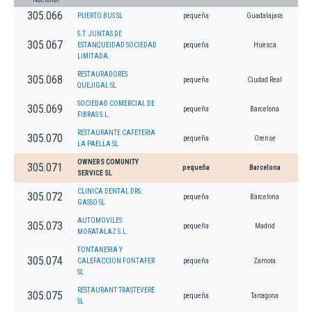
305.066
PUERTO BUS SL
pequeña
Guadalajara
S.T. JUNTAS DE
305.067
ESTANQUEIDAD SOCIEDAD
pequeña
Huesca
LIMITADA.
RESTAURADORES
305.068
pequeña
Ciudad Real
QUEJIGAL SL
SOCIEDAD COMERCIAL DE
305.069
pequeña
Barcelona
FIBRAS S.L.
RESTAURANTE CAFETERIA
305.070
pequeña
Orense
LA PAELLA SL
OWNERS COMUNITY
305.071
pequeña
Barcelona
SERVICE SL
CLINICA DENTAL DRS.
305.072
pequeña
Barcelona
GASSO SL
AUTOMOVILES
305.073
pequeña
Madrid
MORATALAZ S.L.
FONTANERIA Y
305.074
CALEFACCION FONTAFER
pequeña
Zamora
SL
RESTAURANT TRASTEVERE
305.075
pequeña
Tarragona
SL