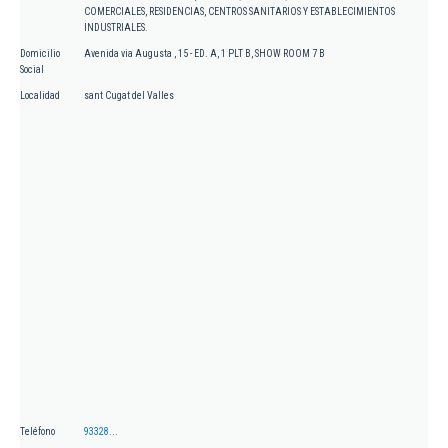
COMERCIALES, RESIDENCIAS, CENTROS SANITARIOS Y ESTABLECIMIENTOS
INDUSTRIALES.
Domicilio
Avenida via Augusta , 15 - ED. A, 1 PLT B, SHOW ROOM 7 B
Social
Localidad
sant Cugat del Valles
Teléfono
93328...