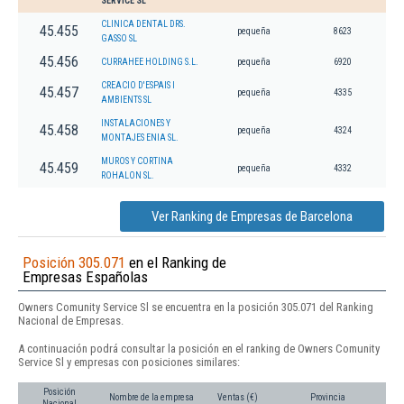
SERVICE SL
CLINICA DENTAL DRS.
45.455
pequeña
8623
GASSO SL
45.456
CURRAHEE HOLDING S.L.
pequeña
6920
CREACIO D'ESPAIS I
45.457
pequeña
4335
AMBIENTS SL
INSTALACIONES Y
45.458
pequeña
4324
MONTAJES ENIA SL.
MUROS Y CORTINA
45.459
pequeña
4332
ROHALON SL.
Ver Ranking de Empresas de Barcelona
Posición 305.071
en el Ranking de
Empresas Españolas
Owners Comunity Service Sl se encuentra en la posición 305.071 del Ranking
Nacional de Empresas.
A continuación podrá consultar la posición en el ranking de Owners Comunity
Service Sl y empresas con posiciones similares:
Posición
Nombre de la empresa
Ventas (€)
Provincia
Nacional