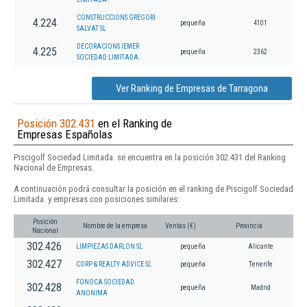
CONSTRUCCIONS GREGORI
4.224
pequeña
4101
SALVAT SL
DECORACIONS IEMER
4.225
pequeña
2362
SOCIEDAD LIMITADA.
Ver Ranking de Empresas de Tarragona
Posición 302.431
en el Ranking de
Empresas Españolas
Piscigolf Sociedad Limitada. se encuentra en la posición 302.431 del Ranking
Nacional de Empresas.
A continuación podrá consultar la posición en el ranking de Piscigolf Sociedad
Limitada. y empresas con posiciones similares:
Posición
Nombre de la empresa
Ventas (€)
Provincia
Nacional
302.426
LIMPIEZAS DARLON SL
pequeña
Alicante
302.427
CORP & REALTY ADVICE SL
pequeña
Tenerife
FONOCA SOCIEDAD
302.428
pequeña
Madrid
ANONIMA