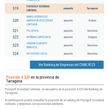
PEÑAFIEL SL
PISCIGOLF SOCIEDAD
519
pequeña
Tarragona
LIMITADA.
AMBILUR SERVICIOS
520
AMBIENTALES SOCIEDAD
pequeña
Bizkaia
LIMITADA.
521
PCL 2010 SL.
pequeña
Barcelona
522
APERSAN LIMPIEZAS SL
pequeña
Zaragoza
OWNERS COMUNITY
523
pequeña
Barcelona
SERVICE SL
524
KR CONTROL DDD SL.
pequeña
Barcelona
Ver Ranking de Empresas del CNAE 8123
Posición 4.220
en la provincia de
Tarragona
Piscigolf Sociedad Limitada. se encuentra en la posición 4.220 del Ranking de
Tarragona.
A continuación podrá consultar la posición en el ranking de Piscigolf Sociedad
Limitada. y empresas con posiciones similares: