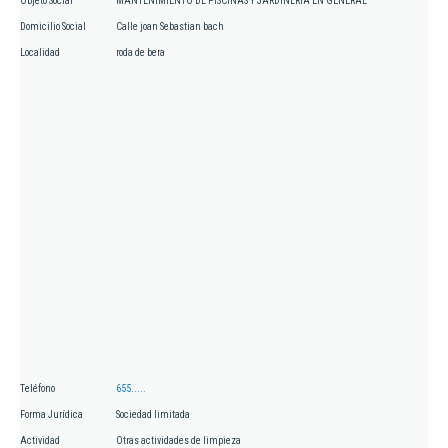
Objeto Social
MANTENIMIENTO DE PISCINAS Y JARDINERIA EN GENERAL
Domicilio Social
Calle joan Sebastian bach
Localidad
roda de bera
Teléfono
655.....
Forma Jurídica
Sociedad limitada
Actividad
Otras actividades de limpieza