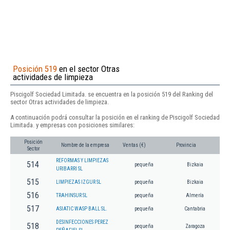
Posición 519
en el sector Otras
actividades de limpieza
Piscigolf Sociedad Limitada. se encuentra en la posición 519 del Ranking del
sector Otras actividades de limpieza.
A continuación podrá consultar la posición en el ranking de Piscigolf Sociedad
Limitada. y empresas con posiciones similares:
Posición
Nombre de la empresa
Ventas (€)
Provincia
Sector
REFORMAS Y LIMPIEZAS
514
pequeña
Bizkaia
URIBARRI SL
515
LIMPIEZAS IZGUR SL
pequeña
Bizkaia
516
TRAHINSUR SL
pequeña
Almería
517
ASIATIC WASP BALL SL.
pequeña
Cantabria
DESINFECCIONES PEREZ
518
pequeña
Zaragoza