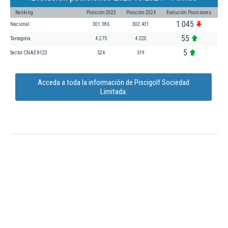
Ranking
Posición 2023
Posición 2024
Evolución Posiciones
1.045
Nacional
301.386
302.431
55
Tarragona
4.275
4.220
5
Sector CNAE 8123
524
519
Acceda a toda la información de Piscigolf Sociedad
Limitada.