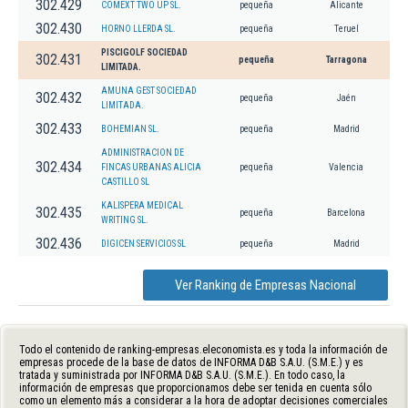
302.429
COMEXT TWO UP SL.
pequeña
Alicante
302.430
HORNO LLERDA SL.
pequeña
Teruel
PISCIGOLF SOCIEDAD
302.431
pequeña
Tarragona
LIMITADA.
AMUNA GEST SOCIEDAD
302.432
pequeña
Jaén
LIMITADA.
302.433
BOHEMIAN SL.
pequeña
Madrid
ADMINISTRACION DE
302.434
FINCAS URBANAS ALICIA
pequeña
Valencia
CASTILLO SL
KALISPERA MEDICAL
302.435
pequeña
Barcelona
WRITING SL.
302.436
DIGICEN SERVICIOS SL
pequeña
Madrid
Ver Ranking de Empresas Nacional
Todo el contenido de ranking-empresas.eleconomista.es y toda la información de
empresas procede de la base de datos de INFORMA D&B S.A.U. (S.M.E.) y es
tratada y suministrada por INFORMA D&B S.A.U. (S.M.E.). En todo caso, la
información de empresas que proporcionamos debe ser tenida en cuenta sólo
como un elemento más a considerar a la hora de adoptar decisiones comerciales