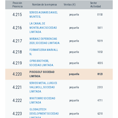
Posición
Sector
Nombre de la empresa
Ventas (€)
Provincia
Actividad
SERVEIS AGRARIS DANIEL
4.215
pequeña
0150
MUNTE SL
LA CANAL DE
4.216
MONTBLANC SOCIEDAD
pequeña
5611
LIMITADA.
MIRSANZ EXPERIENCIAS
4.217
pequeña
9319
2020, SOCIEDAD LIMITADA.
FORMATGERIA MARVALL
4.218
pequeña
1053
SL
OPRIS BROTHERS,
4.219
pequeña
4335
SOCIEDAD LIMITADA.
PISCIGOLF SOCIEDAD
4.220
pequeña
8123
LIMITADA.
SERVEIS METAL.LURGICS
4.221
VALLMOLL, SOCIEDAD
pequeña
2513
LIMITADA.
WIKITOMRO SOCIEDAD
4.222
pequeña
4711
LIMITADA
GLOBALSTECH
4.223
DEVELOPMENT SOCIEDAD
pequeña
6210
LIMITADA.