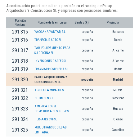
A continuación podrá consultar la posición en el ranking de Pacap
Arquitectura Y Construccion Sl. y empresas con posiciones similares:
Posición
Nombre de la empresa
Ventas (€)
Provincia
Nacional
291.315
YACOANA YANTAR, S.L.
pequeña
Baleares
291.316
TRANSCRUZ SOTO SL.
pequeña
Toledo
TARI EQUIPAMIENTO PARA
291.317
pequeña
Alicante
SU OFICINA SL.
291.318
INVERSIONES GARFER SL.
pequeña
Alicante
291.319
FRAYMAR HOSTELERIA S.L.
pequeña
Madrid
PACAP ARQUITECTURA Y
291.320
pequeña
Madrid
CONSTRUCCION SL.
291.321
AGRICOLA MIRASOL SL
pequeña
Murcia
291.322
BITUMDEN S.L.
pequeña
Barcelona
AMERICA DOS SL
291.323
pequeña
Huesca
CORREDURIA DE SEGUROS
291.324
HERRAJES DVF SL
pequeña
Orense
RUBJUTRANS SOCIEDAD
291.325
pequeña
Castellon
LIMITADA.