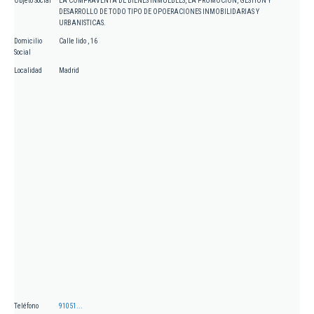
Objeto Social
LA COMPRAVENTA DE BIENES INMUEBLES, LA PROMOCION, GESTION Y
DESARROLLO DE TODO TIPO DE OPOERACIONES INMOBILIDARIAS Y
URBANISTICAS.
Domicilio
Calle lido , 16
Social
Localidad
Madrid
Teléfono
91051...