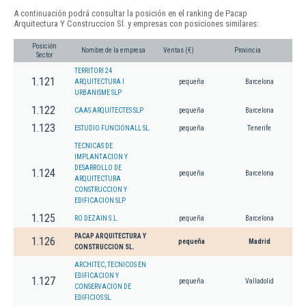
A continuación podrá consultar la posición en el ranking de Pacap
Arquitectura Y Construccion Sl. y empresas con posiciones similares:
Posición
Nombre de la empresa
Ventas (€)
Provincia
Sector
TERRITORI 24
1.121
ARQUITECTURA I
pequeña
Barcelona
URBANISME SLP
1.122
CAAS ARQUITECTES SLP
pequeña
Barcelona
1.123
ESTUDIO FUNCIONALL SL.
pequeña
Tenerife
TECNICAS DE
IMPLANTACION Y
DESARROLLO DE
1.124
pequeña
Barcelona
ARQUITECTURA
CONSTRUCCION Y
EDIFICACION SLP
1.125
RO DEZAIN S.L.
pequeña
Barcelona
PACAP ARQUITECTURA Y
1.126
pequeña
Madrid
CONSTRUCCION SL.
ARCHITEC, TECNICOS EN
EDIFICACION Y
1.127
pequeña
Valladolid
CONSERVACION DE
EDIFICIOS SL.