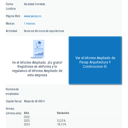
Forma
Sociedad limitada
Jurídica
Página Web
www.pacap.es
Marcas
1 marcas
Actividad
Servicios técnicos de arquitectura
Ver el Informe Ampliado de
Pacap Arquitectura Y
Ve el Informe Ampliado. ¡Es gratis!
Regístrese en eInforma y le
Construccion Sl.
regalamos el Informe Ampliado de
esta empresa
Número de
empleados
Capital Social
Mayor de 60.000 €
Ventas
Año
Variación
últimos años
2022
2023
12,25 %
2024
-18,15 %