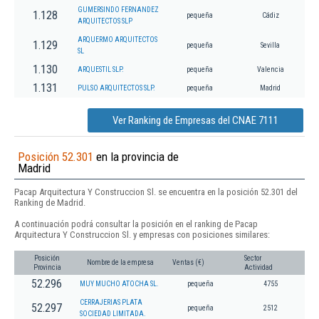
GUMERSINDO FERNANDEZ
1.128
pequeña
Cádiz
ARQUITECTOS SLP
ARQUERMO ARQUITECTOS
1.129
pequeña
Sevilla
SL
1.130
ARQUESTIL SLP.
pequeña
Valencia
1.131
PULSO ARQUITECTOS SLP.
pequeña
Madrid
Ver Ranking de Empresas del CNAE 7111
Posición 52.301
en la provincia de
Madrid
Pacap Arquitectura Y Construccion Sl. se encuentra en la posición 52.301 del
Ranking de Madrid.
A continuación podrá consultar la posición en el ranking de Pacap
Arquitectura Y Construccion Sl. y empresas con posiciones similares:
Posición
Sector
Nombre de la empresa
Ventas (€)
Provincia
Actividad
52.296
MUY MUCHO ATOCHA SL.
pequeña
4755
CERRAJERIAS PLATA
52.297
pequeña
2512
SOCIEDAD LIMITADA.