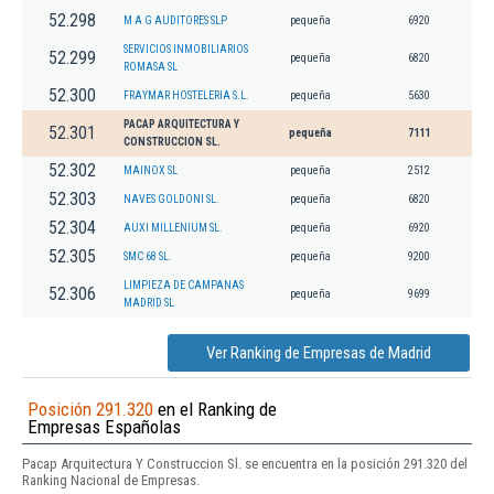
52.298
M A G AUDITORES SLP
pequeña
6920
SERVICIOS INMOBILIARIOS
52.299
pequeña
6820
ROMASA SL
52.300
FRAYMAR HOSTELERIA S.L.
pequeña
5630
PACAP ARQUITECTURA Y
52.301
pequeña
7111
CONSTRUCCION SL.
52.302
MAINOX SL
pequeña
2512
52.303
NAVES GOLDONI SL.
pequeña
6820
52.304
AUXI MILLENIUM SL.
pequeña
6920
52.305
SMC 68 SL.
pequeña
9200
LIMPIEZA DE CAMPANAS
52.306
pequeña
9699
MADRID SL
Ver Ranking de Empresas de Madrid
Posición 291.320
en el Ranking de
Empresas Españolas
Pacap Arquitectura Y Construccion Sl. se encuentra en la posición 291.320 del
Ranking Nacional de Empresas.