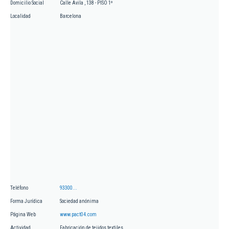
Domicilio Social
Calle Avila , 138 - PISO 1º
Localidad
Barcelona
Teléfono
93300...
Forma Jurídica
Sociedad anónima
Página Web
www.pact04.com
Actividad
Fabricación de tejidos textiles