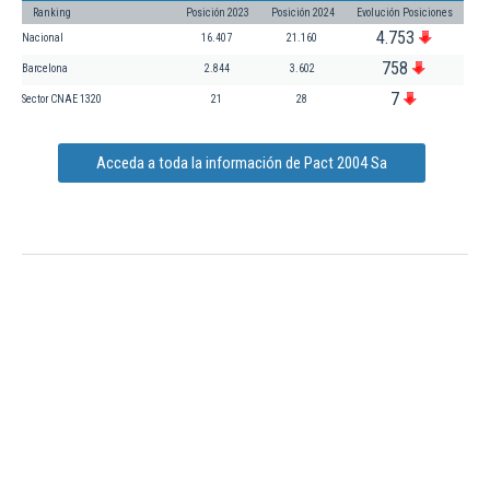
Ranking
Posición 2023
Posición 2024
Evolución Posiciones
4.753
Nacional
16.407
21.160
758
Barcelona
2.844
3.602
7
Sector CNAE 1320
21
28
Acceda a toda la información de Pact 2004 Sa