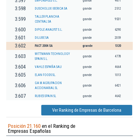
3.597
EMPORSPEED S.L.
grande
4671
3.598
DUSCHOLUX IBERICA SA
grande
2512
TALLER PLANCHA
3.599
grande
9531
CENTRAL SA
3.600
DIPOLE ANALYST S.L.
grande
6290
3.601
DILUBE SA
grande
2059
3.602
PACT 2004 SA
grande
1320
WITTMANN TECHNOLOGY
3.603
grande
4778
SPAIN S.L.
3.604
VAHLE ESPAÑA SAU
grande
4664
3.605
ELAN FOODS SL.
grande
1013
GA M AGRUPACION
3.606
grande
6421
ACCIONARIAL SL
3.607
RUBIES SPAIN SL
grande
4642
Ver Ranking de Empresas de Barcelona
Posición 21.160
en el Ranking de
Empresas Españolas