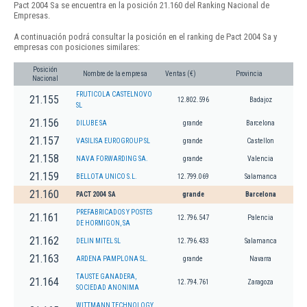
Pact 2004 Sa se encuentra en la posición 21.160 del Ranking Nacional de
Empresas.
A continuación podrá consultar la posición en el ranking de Pact 2004 Sa y
empresas con posiciones similares:
Posición
Nombre de la empresa
Ventas (€)
Provincia
Nacional
FRUTICOLA CASTELNOVO
21.155
12.802.596
Badajoz
SL
21.156
DILUBE SA
grande
Barcelona
21.157
VASILISA EUROGROUP SL
grande
Castellon
21.158
NAVA FORWARDING SA.
grande
Valencia
21.159
BELLOTA UNICO S.L.
12.799.069
Salamanca
21.160
PACT 2004 SA
grande
Barcelona
PREFABRICADOS Y POSTES
21.161
12.796.547
Palencia
DE HORMIGON, SA
21.162
DELIN MITEL SL
12.796.433
Salamanca
21.163
ARDENA PAMPLONA SL.
grande
Navarra
TAUSTE GANADERA,
21.164
12.794.761
Zaragoza
SOCIEDAD ANONIMA
WITTMANN TECHNOLOGY