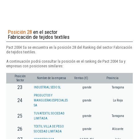
Posición 28
en el sector
Fabricación de tejidos textiles
Pact 2004 Sa se encuentra en la posición 28 del Ranking del sector Fabricación
de tejidos textiles.
A continuación podrá consultar la posición en el ranking de Pact 2004 Sa y
empresas con posiciones similares:
Posición
Nombre de la empresa
Ventas (€)
Provincia
Sector
23
INDUSTRIAL SEDO SL
grande
Tarragona
PRODUCTOS Y
24
MANGUERAS ESPECIALES
grande
La Rioja
SA
TUVATEXTIL SOCIEDAD
25
grande
Tarragona
LIMITADA.
TEXTIL VILLA DE PEGO
26
grande
Alicante
SOCIEDAD LIMITADA