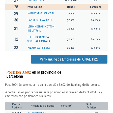
27
CONDEPOLS SA
14.919.426
Jaén
28
PACT 2004 SA
grande
Barcelona
29
NONWOVENS IBERICA SL
grande
Alicante
30
CANDIDO PENALBA SL
grande
Valencia
LEMOINE SPAIN COTTON
31
grande
Alicante
INDUSTRY SL.
TEXTIL CASA MODA
32
grande
Valencia
SOCIEDAD LIMITADA
33
HILATURAS FERRE SA
grande
Alicante
Ver Ranking de Empresas del CNAE 1320
Posición 3.602
en la provincia de
Barcelona
Pact 2004 Sa se encuentra en la posición 3.602 del Ranking de Barcelona.
A continuación podrá consultar la posición en el ranking de Pact 2004 Sa y
empresas con posiciones similares:
Posición
Sector
Nombre de la empresa
Ventas (€)
Provincia
Actividad