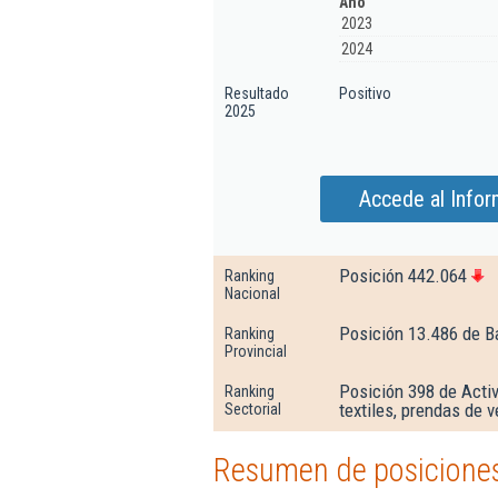
Año
2023
2024
Resultado
Positivo
2025
Accede al Info
Posición 442.064
Ranking
Nacional
Posición 13.486 de B
Ranking
Provincial
Posición 398 de Activ
Ranking
textiles, prendas de v
Sectorial
Resumen de posicione