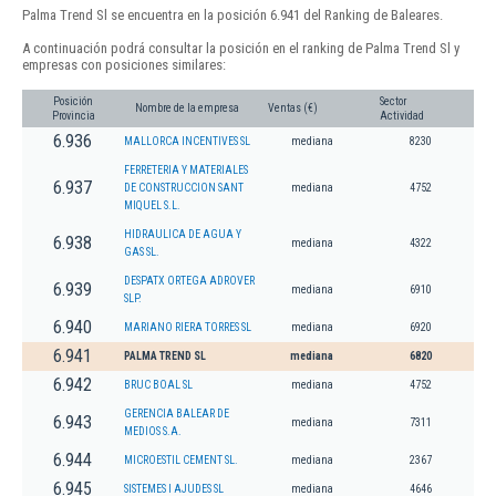
Palma Trend Sl se encuentra en la posición 6.941 del Ranking de Baleares.
A continuación podrá consultar la posición en el ranking de Palma Trend Sl y
empresas con posiciones similares:
Posición
Sector
Nombre de la empresa
Ventas (€)
Provincia
Actividad
6.936
MALLORCA INCENTIVES SL
mediana
8230
FERRETERIA Y MATERIALES
6.937
DE CONSTRUCCION SANT
mediana
4752
MIQUEL S.L.
HIDRAULICA DE AGUA Y
6.938
mediana
4322
GAS SL.
DESPATX ORTEGA ADROVER
6.939
mediana
6910
SLP.
6.940
MARIANO RIERA TORRES SL
mediana
6920
6.941
PALMA TREND SL
mediana
6820
6.942
BRUC BOAL SL
mediana
4752
GERENCIA BALEAR DE
6.943
mediana
7311
MEDIOS S.A.
6.944
MICROESTIL CEMENT SL.
mediana
2367
6.945
SISTEMES I AJUDES SL
mediana
4646