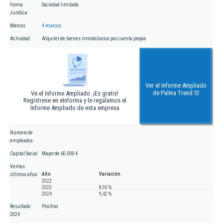
Forma
Sociedad limitada
Jurídica
Marcas
4 marcas
Actividad
Alquiler de bienes inmobiliarios por cuenta propia
Ver el Informe Ampliado
de Palma Trend Sl
Ve el Informe Ampliado. ¡Es gratis!
Regístrese en eInforma y le regalamos el
Informe Ampliado de esta empresa
Número de
empleados
Capital Social
Mayor de 60.000 €
Ventas
Año
Variación
últimos años
2022
2023
8,93 %
2024
9,42 %
Resultado
Positivo
2024