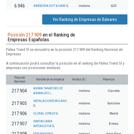
6.946
ASSESSORIA SOFT & HARD SL
mediana
6220
Ver Ranking de Empresas de Baleares
Posición 217.909
en el Ranking de
Empresas Españolas
Palma Trend Sl se encuentra en la posición 217.909 del Ranking Nacional de
Empresas.
A continuación podrá consultar la posición en el ranking de Palma Trend Sl y
empresas con posiciones similares:
Posición
Nombre de la empresa
Ventas (€)
Provincia
Nacional
ANIMA TANATORIO DE
217.904
mediana
Gipuzkoa
ANIMALES S.L.
INSTALACIONES MOLANO
217.905
mediana
Barcelona
SL
217.906
GLOBAL LEPAGE SL.
mediana
Madrid
INMOBILIARIA
217.907
mediana
Bizkaia
ARTEAGOITIA SL
217.908
DEPUMASTER SL
mediana
Arava,Álava