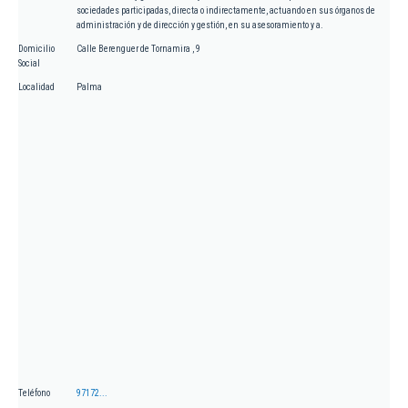
sociedades participadas, directa o indirectamente, actuando en sus órganos de
administración y de dirección y gestión, en su asesoramiento y a.
Domicilio
Calle Berenguer de Tornamira , 9
Social
Localidad
Palma
Teléfono
97172...