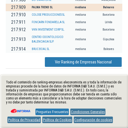
217.909
PALMA TREND SL
mediana
Baleares
217.910
COLOSE PRODUCCIONES SL
mediana
Barcelona
217.911
FONCARN FONDARELLA SL
mediana
Lérida
217.912
VKN INVESTMENT CORP SL.
mediana
Barcelona
CENTRO ODONTOLOGICO
217.913
mediana
Gipuzkoa
BALENCIAGA SLP.
217.914
BRUC BOAL SL
mediana
Baleares
Ver Ranking de Empresas Nacional
Todo el contenido de ranking-empresas.eleconomista.es y toda la información de
empresas procede de la base de datos de INFORMA D&B S.A.U. (S.M.E.) y es
tratada y suministrada por INFORMA D&B S.A.U. (S.M.E.). En todo caso, la
información de empresas que proporcionamos debe ser tenida en cuenta sólo
como un elemento más a considerar a la hora de adoptar decisiones comerciales
y no debe por tanto determinar las mismas.
Preguntas Frecuentes
Condiciones Generales
Política de Privacidad
Política de Cookies
Configuración de cookies