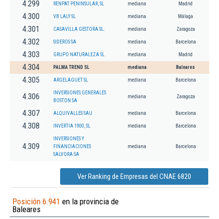
4.299
RENPAT PENINSULAR, SL
mediana
Madrid
4.300
VB LALY SL
mediana
Málaga
4.301
CASAVILLA GESTORA SL.
mediana
Zaragoza
4.302
SIDEROS SA
mediana
Barcelona
4.303
GRUPO NATURALEZA SL
mediana
Madrid
4.304
PALMA TREND SL
mediana
Baleares
4.305
ARGELAGUET SL
mediana
Barcelona
INVERSIONES GENERALES
4.306
mediana
Zaragoza
BOSTON SA
4.307
ALQUIVALLES SAU
mediana
Barcelona
4.308
INVERTIA 1900, SL
mediana
Barcelona
INVERSIONES Y
4.309
FINANCIACIONES
mediana
Barcelona
SALVORA SA
Ver Ranking de Empresas del CNAE 6820
Posición 6.941
en la provincia de
Baleares