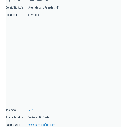
Objeto Social
CONSTRUCCION
Domicilio Social
Avenida baix Penedes , 44
Localidad
el Vendrell
Teléfono
607.....
Forma Jurídica
Sociedad limitada
Página Web
www.pamiesifills.com