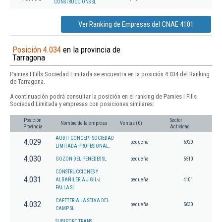
CONSTRUCCIONS SL
Ver Ranking de Empresas del CNAE 4101
Posición 4.034
en la provincia de
Tarragona
Pamies I Fills Sociedad Limitada se encuentra en la posición 4.034 del Ranking
de Tarragona.
A continuación podrá consultar la posición en el ranking de Pamies I Fills
Sociedad Limitada y empresas con posiciones similares:
Posición
Sector
Nombre de la empresa
Ventas (€)
Provincia
Actividad
AUDIT CONCEPT SOCIEDAD
4.029
pequeña
6920
LIMITADA PROFESIONAL.
4.030
GOZON DEL PENEDES SL
pequeña
5510
CONSTRUCCIONES Y
4.031
ALBAÑILERIA J GIL-J
pequeña
4101
FALLA SL
CAFETERIA LA SELVA DEL
4.032
pequeña
5630
CAMP SL
SUBIPORC TRANS,