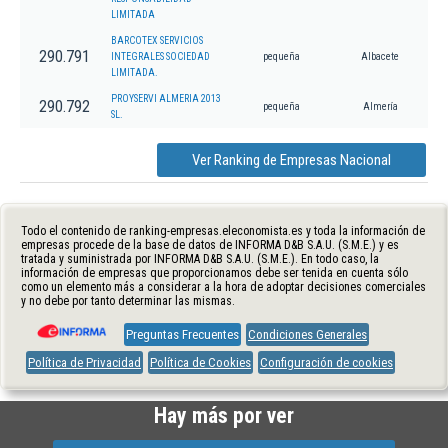
LIMITADA
BARCOTEX SERVICIOS
290.791
INTEGRALES SOCIEDAD
pequeña
Albacete
LIMITADA.
PROYSERVI ALMERIA 2013
290.792
pequeña
Almería
SL.
Ver Ranking de Empresas Nacional
Todo el contenido de ranking-empresas.eleconomista.es y toda la información de
empresas procede de la base de datos de INFORMA D&B S.A.U. (S.M.E.) y es
tratada y suministrada por INFORMA D&B S.A.U. (S.M.E.). En todo caso, la
información de empresas que proporcionamos debe ser tenida en cuenta sólo
como un elemento más a considerar a la hora de adoptar decisiones comerciales
y no debe por tanto determinar las mismas.
Preguntas Frecuentes
Condiciones Generales
Política de Privacidad
Política de Cookies
Configuración de cookies
Hay más por ver