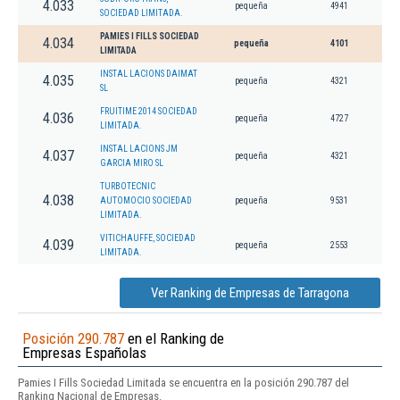
4.033
pequeña
4941
SOCIEDAD LIMITADA.
PAMIES I FILLS SOCIEDAD
4.034
pequeña
4101
LIMITADA
INSTAL LACIONS DAIMAT
4.035
pequeña
4321
SL
FRUITIME 2014 SOCIEDAD
4.036
pequeña
4727
LIMITADA.
INSTAL LACIONS JM
4.037
pequeña
4321
GARCIA MIRO SL
TURBOTECNIC
4.038
AUTOMOCIO SOCIEDAD
pequeña
9531
LIMITADA.
VITICHAUFFE, SOCIEDAD
4.039
pequeña
2553
LIMITADA.
Ver Ranking de Empresas de Tarragona
Posición 290.787
en el Ranking de
Empresas Españolas
Pamies I Fills Sociedad Limitada se encuentra en la posición 290.787 del
Ranking Nacional de Empresas.