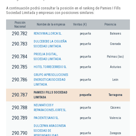
A continuación podrá consultar la posición en el ranking de Pamies I Fills
Sociedad Limitada y empresas con posiciones similares:
Posición
Nombre de la empresa
Ventas (€)
Provincia
Nacional
290.782
RENOVMALLORCA SL.
pequeña
Baleares
DULCEBEBE LA CIGUEÑA
290.783
pequeña
Granada
SOCIEDAD LIMITADA.
PROELIA DIGITAL,
290.784
pequeña
Palmas (las)
SOCIEDAD LIMITADA.
290.785
HOTEL TORRECERREDO SL
pequeña
Asturias
GRUPO APRS SOLUCIONES
290.786
ENERGETICAS SOCIEDAD
pequeña
León
LIMITADA.
PAMIES I FILLS SOCIEDAD
290.787
pequeña
Tarragona
LIMITADA
NEUMATICOS Y
290.788
pequeña
Cáceres
REPARACIONES JORFE SL.
290.789
PACIENTE SANO SL.
pequeña
Valencia
DULCEPAN ARAGONESA
SOCIEDAD DE
290.790
pequeña
Zaragoza
RESPONSABILIDAD