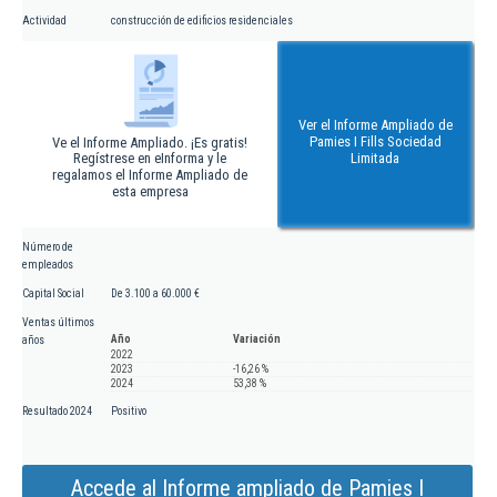
Actividad
construcción de edificios residenciales
Ver el Informe Ampliado de
Pamies I Fills Sociedad
Ve el Informe Ampliado. ¡Es gratis!
Regístrese en eInforma y le
Limitada
regalamos el Informe Ampliado de
esta empresa
Número de
empleados
Capital Social
De 3.100 a 60.000 €
Ventas últimos
Año
Variación
años
2022
2023
-16,26 %
2024
53,38 %
Resultado 2024
Positivo
Accede al Informe ampliado de Pamies I