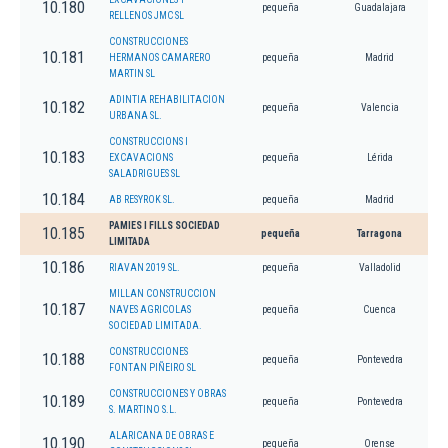
10.180
pequeña
Guadalajara
RELLENOS JMC SL
CONSTRUCCIONES
10.181
HERMANOS CAMARERO
pequeña
Madrid
MARTIN SL
ADINTIA REHABILITACION
10.182
pequeña
Valencia
URBANA SL.
CONSTRUCCIONS I
10.183
EXCAVACIONS
pequeña
Lérida
SALADRIGUES SL
10.184
AB RESYROK SL.
pequeña
Madrid
PAMIES I FILLS SOCIEDAD
10.185
pequeña
Tarragona
LIMITADA
10.186
RIAVAN 2019 SL.
pequeña
Valladolid
MILLAN CONSTRUCCION
10.187
NAVES AGRICOLAS
pequeña
Cuenca
SOCIEDAD LIMITADA.
CONSTRUCCIONES
10.188
pequeña
Pontevedra
FONTAN PIÑEIRO SL
CONSTRUCCIONES Y OBRAS
10.189
pequeña
Pontevedra
S. MARTINO S.L.
ALARICANA DE OBRAS E
10.190
pequeña
Orense