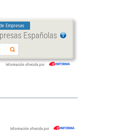
 de Empresas
mpresas Españolas
Información ofrecida por
Información ofrecida por