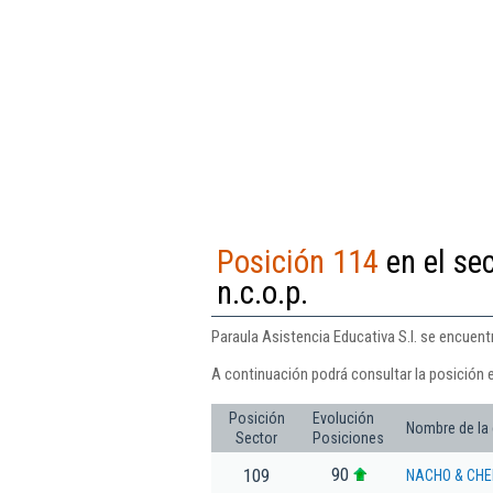
Posición 114
en el sec
n.c.o.p.
Paraula Asistencia Educativa S.l. se encuentr
A continuación podrá consultar la posición e
Posición
Evolución
Nombre de la
Sector
Posiciones
90
109
NACHO & CHE