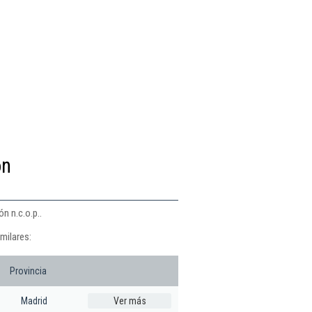
ón
n n.c.o.p..
milares:
Provincia
Madrid
Ver más