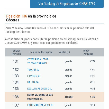
Ver Ranking de Empresas del CNAE 4730
Posición 136
en la provincia de
Cáceres
Parra Vizcaino Jesus 002140969l Sl se encuentra en la posición 136 del
Ranking de Cáceres.
A continuación podrá consultar la posición en el ranking de Parra Vizcaino
Jesus 002140969l Sl y empresas con posiciones similares:
Posición
Sector
Nombre de la empresa
Ventas (€)
Provincia
Actividad
COVEX PRODUCTOS
131
grande
4773
ZOOSANITARIOS SL
132
TEJAFER SL
grande
4101
133
LIMYCON SL
grande
8121
134
BALPIA SA
grande
4211
135
EXCLUSIVAS DYEXCO SL
grande
4634
PARRA VIZCAINO JESUS
136
grande
4730
002140969L SL
137
EXTREMADURA VERDE SL
grande
0210