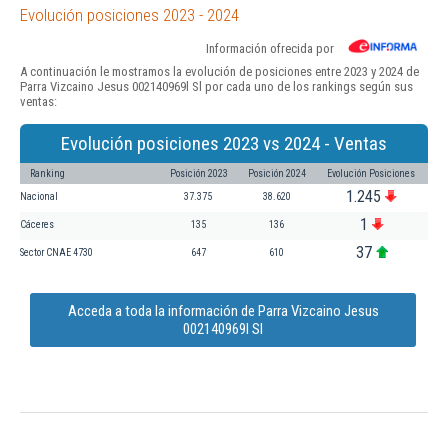
Evolución posiciones 2023 - 2024
Información ofrecida por
A continuación le mostramos la evolución de posiciones entre 2023 y 2024 de
Parra Vizcaino Jesus 002140969l Sl por cada uno de los rankings según sus
ventas:
Evolución posiciones 2023 vs 2024 - Ventas
Ranking
Posición 2023
Posición 2024
Evolución Posiciones
1.245
Nacional
37.375
38.620
1
Cáceres
135
136
37
Sector CNAE 4730
647
610
Acceda a toda la información de Parra Vizcaino Jesus
002140969l Sl