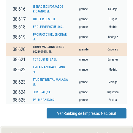
IBERACEROS FORJADOS
38.616
grande
La Rioja
RIOJANOS SL
38.617
HOTEL RICE S.L.U.
grande
Burgos
38.618
EAGLE EYE POZUELO SL.
grande
Madrid
PRODUCTOS DEL ENCINAR
38.619
grande
Badajoz
SL
PARRA VIZCAINO JESUS
38.620
grande
Cáceres
002140969L SL
38.621
TOT GUST IBIZA SL
grande
Baleares
EMKA MANUFACTURING
38.622
grande
Madrid
SL
STUDENT RENTAL MALAGA
38.623
grande
Málaga
SL.
38.624
SORETRAC, SA
grande
Gipuzkoa
38.625
PALMACARGO SL
grande
Sevilla
Ver Ranking de Empresas Nacional