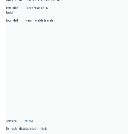
Objeto Social
Estación de servicio y tienda
Domicilio
Paseo Estacion , 6
Social
Localidad
Navalmoral de la mata
Teléfono
92753...
Forma Jurídica
Sociedad limitada