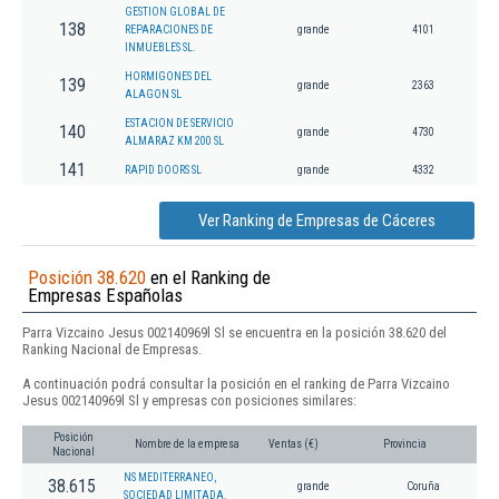
GESTION GLOBAL DE
138
REPARACIONES DE
grande
4101
INMUEBLES SL.
HORMIGONES DEL
139
grande
2363
ALAGON SL
ESTACION DE SERVICIO
140
grande
4730
ALMARAZ KM 200 SL
141
RAPID DOORS SL
grande
4332
Ver Ranking de Empresas de Cáceres
Posición 38.620
en el Ranking de
Empresas Españolas
Parra Vizcaino Jesus 002140969l Sl se encuentra en la posición 38.620 del
Ranking Nacional de Empresas.
A continuación podrá consultar la posición en el ranking de Parra Vizcaino
Jesus 002140969l Sl y empresas con posiciones similares:
Posición
Nombre de la empresa
Ventas (€)
Provincia
Nacional
NS MEDITERRANEO,
38.615
grande
Coruña
SOCIEDAD LIMITADA.