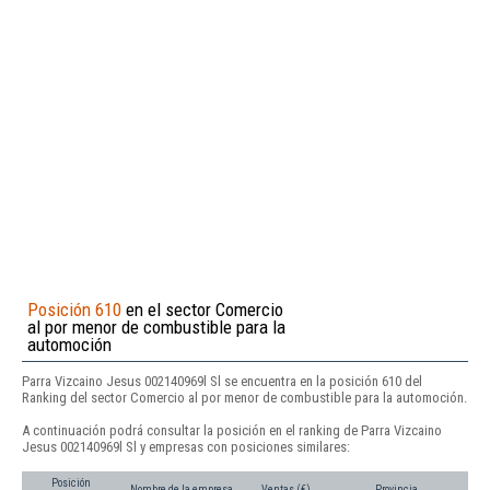
Posición 610
en el sector Comercio
al por menor de combustible para la
automoción
Parra Vizcaino Jesus 002140969l Sl se encuentra en la posición 610 del
Ranking del sector Comercio al por menor de combustible para la automoción.
A continuación podrá consultar la posición en el ranking de Parra Vizcaino
Jesus 002140969l Sl y empresas con posiciones similares:
Posición
Nombre de la empresa
Ventas (€)
Provincia