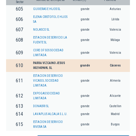
Sector
605
GUIXERAS E HIJOS SL
grande
Asturias
ELENA CRISTOFOL E HIJOS
606
grande
Lérida
SA
607
NOLASCO SL
grande
Valencia
ESTACION DE SERVICIO LA
608
grande
Málaga
FUENTE SL
CORE OF SOS SOCIEDAD
609
grande
Valencia
LIMITADA.
PARRA VIZCAINO JESUS
610
grande
Cáceres
002140969L SL
ESTACION DE SERVICIO
611
VICASOL SOCIEDAD
grande
Almería
LIMITADA.
EXPOGAS SOCIEDAD
612
grande
Alicante
LIMITADA
613
DONABRI SL
grande
Castellon
614
LAVAPLUS ALCALA S.L.U.
grande
Madrid
ESTACION DE SERVICIO
615
grande
Burgos
RIVERA SA