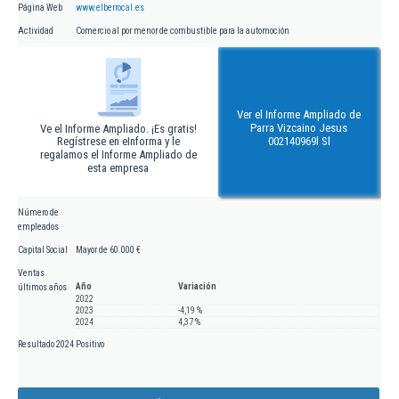
Página Web
www.elberrocal.es
Actividad
Comercio al por menor de combustible para la automoción
Ver el Informe Ampliado de
Parra Vizcaino Jesus
Ve el Informe Ampliado. ¡Es gratis!
Regístrese en eInforma y le
002140969l Sl
regalamos el Informe Ampliado de
esta empresa
Número de
empleados
Capital Social
Mayor de 60.000 €
Ventas
Año
Variación
últimos años
2022
2023
-4,19 %
2024
4,37 %
Resultado 2024
Positivo