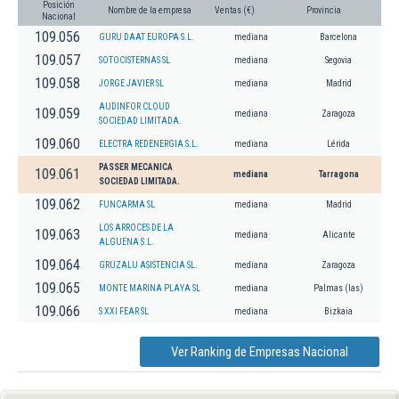
Posición
Nombre de la empresa
Ventas (€)
Provincia
Nacional
109.056
GURU DAAT EUROPA S.L.
mediana
Barcelona
109.057
SOTOCISTERNAS SL
mediana
Segovia
109.058
JORGE JAVIER SL
mediana
Madrid
AUDINFOR CLOUD
109.059
mediana
Zaragoza
SOCIEDAD LIMITADA.
109.060
ELECTRA REDENERGIA S.L.
mediana
Lérida
PASSER MECANICA
109.061
mediana
Tarragona
SOCIEDAD LIMITADA.
109.062
FUNCARMA SL
mediana
Madrid
LOS ARROCES DE LA
109.063
mediana
Alicante
ALGUENA S.L.
109.064
GRUZALU ASISTENCIA SL.
mediana
Zaragoza
109.065
MONTE MARINA PLAYA SL
mediana
Palmas (las)
109.066
S XXI FEAR SL
mediana
Bizkaia
Ver Ranking de Empresas Nacional