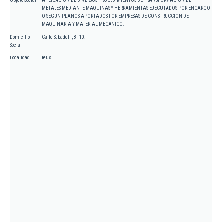
Objeto Social
APLICACION DE DIVERSOS PROCEDIMIENTOS DE TRANSFORMACION DE
METALES MEDIANTE MAQUINAS Y HERRAMIENTAS EJECUTADOS POR ENCARGO
O SEGUN PLANOS APORTADOS POR EMPRESAS DE CONSTRUCCION DE
MAQUINARIA Y MATERIAL MECANICO.
Domicilio
Calle Sabadell , 8 - 10.
Social
Localidad
reus