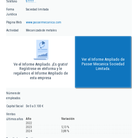
Teléfono
97777...
Forma
Sociedad limitada
Jurídica
Página Web
www.passermecanica.com
Actividad
Mecanizado de metales
Ver el Informe Ampliado de
Passer Mecanica Sociedad
Ve el Informe Ampliado. ¡Es gratis!
Regístrese en eInforma y le
Limitada.
regalamos el Informe Ampliado de
esta empresa
Número de
empleados
Capital Social
De 0 a 3.100 €
Ventas
Año
Variación
últimos años
2022
2023
5,13 %
2024
3,88 %