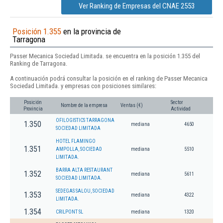
Ver Ranking de Empresas del CNAE 2553
Posición 1.355
en la provincia de
Tarragona
Passer Mecanica Sociedad Limitada. se encuentra en la posición 1.355 del
Ranking de Tarragona.
A continuación podrá consultar la posición en el ranking de Passer Mecanica
Sociedad Limitada. y empresas con posiciones similares:
Posición
Sector
Nombre de la empresa
Ventas (€)
Provincia
Actividad
OFILOGISTICS TARRAGONA
1.350
mediana
4650
SOCIEDAD LIMITADA
HOTEL FLAMINGO
1.351
AMPOLLA, SOCIEDAD
mediana
5510
LIMITADA.
BARRA ALTA RESTAURANT
1.352
mediana
5611
SOCIEDAD LIMITADA.
SEDEGAS SALOU, SOCIEDAD
1.353
mediana
4322
LIMITADA.
1.354
CRILPONT SL
mediana
1320