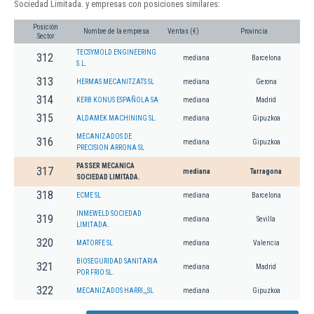
Sociedad Limitada. y empresas con posiciones similares:
Posición
Nombre de la empresa
Ventas (€)
Provincia
Sector
TECSYMOLD ENGINEERING
312
mediana
Barcelona
S.L.
313
HERMAS MECANITZATS SL
mediana
Gerona
314
KERB KONUS ESPAÑOLA SA
mediana
Madrid
315
ALDAMEK MACHINING SL.
mediana
Gipuzkoa
MECANIZADOS DE
316
mediana
Gipuzkoa
PRECISION ARRONA SL
PASSER MECANICA
317
mediana
Tarragona
SOCIEDAD LIMITADA.
318
ECME SL
mediana
Barcelona
INMEWELD SOCIEDAD
319
mediana
Sevilla
LIMITADA.
320
MATORFE SL
mediana
Valencia
BIOSEGURIDAD SANITARIA
321
mediana
Madrid
POR FRIO SL.
322
MECANIZADOS HARRI,,,SL
mediana
Gipuzkoa