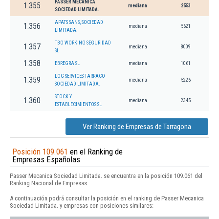
PASSER MECANICA
1.355
mediana
2553
SOCIEDAD LIMITADA.
APATS SANS, SOCIEDAD
1.356
mediana
5621
LIMITADA.
TBO WORKING SEGURIDAD
1.357
mediana
8009
SL
1.358
EBREGRA SL
mediana
1061
LOG SERVICES TARRACO
1.359
mediana
5226
SOCIEDAD LIMITADA.
STOCK Y
1.360
mediana
2345
ESTABLECIMIENTOS SL
Ver Ranking de Empresas de Tarragona
Posición 109.061
en el Ranking de
Empresas Españolas
Passer Mecanica Sociedad Limitada. se encuentra en la posición 109.061 del
Ranking Nacional de Empresas.
A continuación podrá consultar la posición en el ranking de Passer Mecanica
Sociedad Limitada. y empresas con posiciones similares: